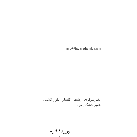
info@tavanafamily.com
دفتر مرکزی : رشت ، گلسار ، بلوار گلایل ،
هایپر خشکبار توانا
ورود / فرم