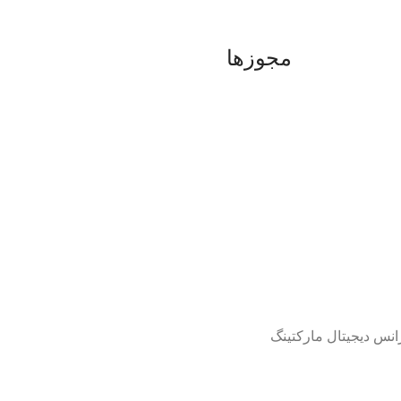
مجوزها
انس دیجیتال مارکتینگ
سایت در حال بروزرسانی است. از شکیبایی شما سپاسگزاریم.