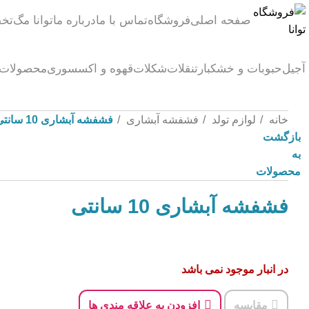
صفحه اصلی
فروشگاه
تماس با ما
درباره ما
توانا مگ
تخف
آجیل
حبوبات و خشکبار
تنقلات
شکلات
قهوه و اکسسوری
محصولات 
خانه
لوازم تولد
فشفشه آبشاری
فشفشه آبشاری 10 سانتی
بازگشت
به
محصولات
فشفشه آبشاری 10 سانتی
در انبار موجود نمی باشد
مقایسه
افزودن به علاقه مندی ها