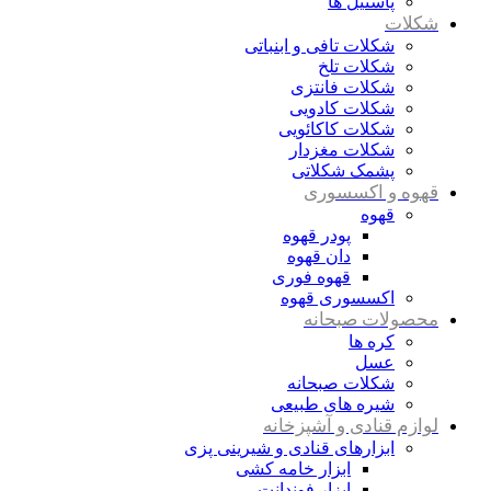
پاستیل ها
شکلات
شکلات تافی و ابنباتی
شکلات تلخ
شکلات فانتزی
شکلات کادویی
شکلات کاکائویی
شکلات مغزدار
پشمک شکلاتی
قهوه و اکسسوری
قهوه
پودر قهوه
دان قهوه
قهوه فوری
اکسسوری قهوه
محصولات صبحانه
کره ها
عسل
شکلات صبحانه
شیره های طبیعی
لوازم قنادی و آشپزخانه
ابزارهای قنادی و شیرینی پزی
ابزار خامه کشی
ابزار فوندانت