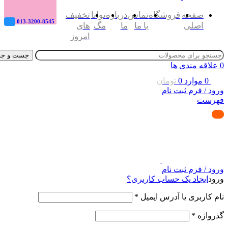
صفحه
فروشگاه
تماس
درباره
توانا
تخفیف
013-3200-8545
اصلی
با ما
ما
مگ
های
امروز
جست و جو
0
علاقه مندی ها
0
موارد
0
تومان
ورود / فرم ثبت نام
فهرست
ورود / فرم ثبت نام
ورود
ایجاد یک حساب کاربری؟
نام کاربری یا آدرس ایمیل
*
گذرواژه
*