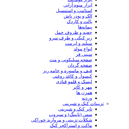
ابزار میوه آرایی
استامپ و استنسیل
الک و پودر پاش
پالت و کاردک
پیمانه‌ها
جعبه و ظروف حمل
زیر کیکی و ظرف سرو
سیلپد و ایرمت
انواع مولد
سینی فر
صفحه سیلیکونی و مت
صفحه گردان
قیف و ماسوره و خامه ریز
کپسول و کاغذ روغنی
لیسک و قلمو قنادی
مهر و کاتر
همزن ها
وردنه
تزیینات کیک و شیرینی
تاپر کیک و شیرینی
سس (تاپینگ) و سیروپ
شکلات تزیینی و مروارید خوراکی
ماکت و استراکچر کیک