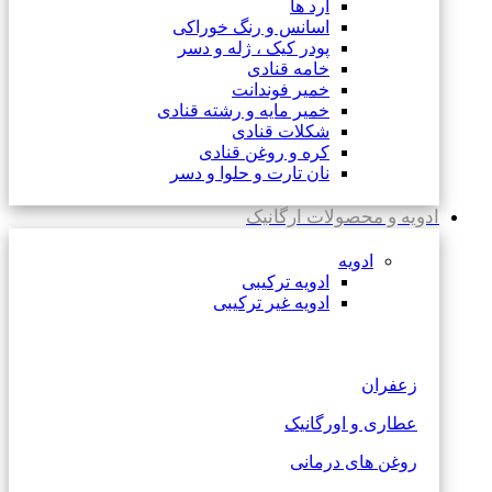
آرد ها
اسانس و رنگ خوراکی
پودر کیک ، ژله و دسر
خامه قنادی
خمیر فوندانت
خمیر مایه و رشته قنادی
شکلات قنادی
کره و روغن قنادی
نان تارت و حلوا و دسر
ادویه و محصولات ارگانیک
ادویه
ادویه ترکیبی
ادویه غیر ترکیبی
زعفران
عطاری و اورگانیک
روغن های درمانی