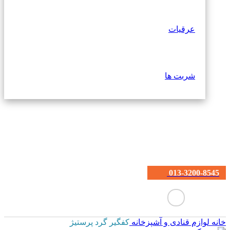
عرقیات
شربت ها
013-3200-8545
خانه
لوازم قنادی و آشپزخانه
کفگیر گرد پرستیژ