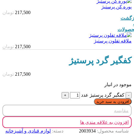
پوره کن پرستیژ
217,500
تومان
زگشت
صولات
ملاقه تفلون پرستیژ
217,500
تومان
کفگیر گرد پرستیژ
217,500
تومان
موجود در انبار
کفگیر گرد پرستیژ عدد
افزودن به سبد خرید
مقایسه
افزودن به علاقه مندی ها
شناسه محصول:
2003934
دسته:
لوازم قنادی و آشپزخانه