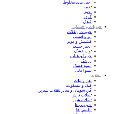
آجیل های مخلوط
تخمه
نخود
گردو
فندق
حبوبات و خشکبار
حبوبات و غلات
آلو و قیسی
کشمش و مویز
انجیر خشک
توت خشک
خرما و عناب
زرشک
میوه خشک
لیمو امانی
تنقلات
نقل و نبات
کیک و بیسکویت
گز، سوهان و سایر تنقلات شیرین
تنقلات ترش
تنقلات شور
شیرینی ها
آدامس ها