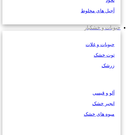
نخود
آجیل های مخلوط
حبوبات و خشکبار
حبوبات و غلات
توت خشک
زرشک
آلو و قیسی
انجیر خشک
میوه های خشک