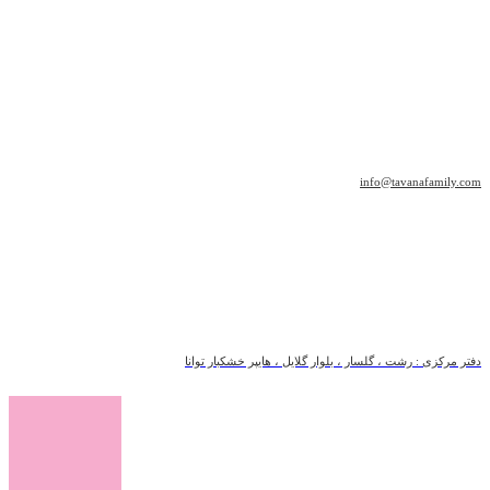
info@tavanafamily.com
دفتر مرکزی : رشت ، گلسار ، بلوار گلایل ، هایپر خشکبار توانا