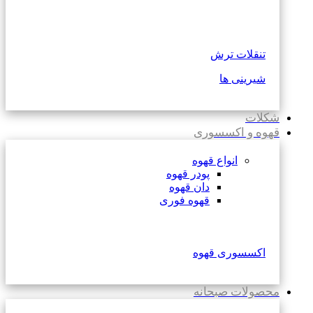
تنقلات ترش
شیرینی ها
شکلات
قهوه و اکسسوری
انواع قهوه
پودر قهوه
دان قهوه
قهوه فوری
اکسسوری قهوه
محصولات صبحانه