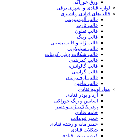
ورق خوراکی
لوازم قنادی و آشپزی برقی
قالب‌های قنادی و آشپزی
قالب آلومینیومی
قالب تارت
قالب تفلون
قالب رینگ
قالب ژله و قالب بستنی
قالب سیلیکونی
قالب شکلات و پلی کربنات
قالب کمربندی
قالب گالوانیزه
قالب گرانیتی
قالب لوف و نان
قالب مافین
مواد اولیه قنادی
آرد و پودر قنادی
اسانس و رنگ خوراکی
پودر کیک ، ژله و دسر
خامه قنادی
خمیر فوندانت
خمیر مایه و رشته قنادی
شکلات قنادی
کره و روغن قنادی