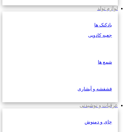
لوازم تولد
بادکنک ها
جعبه کادویی
شمع ها
فشفشه و آبشاری
عرقیات و نوشیدنی
چای و دمنوش