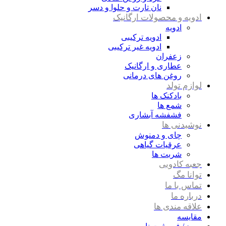
نان تارت و حلوا و دسر
ادویه و محصولات ارگانیک
ادویه
ادویه ترکیبی
ادویه غیر ترکیبی
زعفران
عطاری و ارگانیک
روغن های درمانی
لوازم تولد
بادکنک ها
شمع ها
فشفشه آبشاری
نوشیدنی ها
چای و دمنوش
عرقیات گیاهی
شربت ها
جعبه کادویی
توانا مگ
تماس با ما
درباره ما
علاقه مندی ها
مقایسه