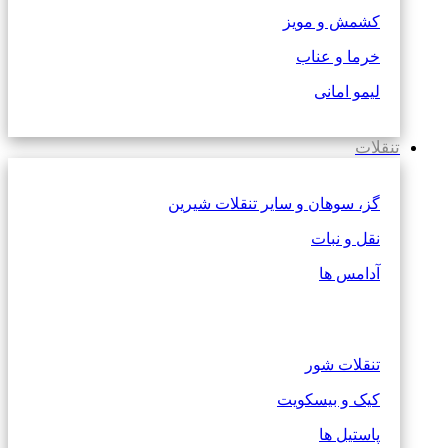
کشمش و مویز
خرما و عناب
لیمو امانی
تنقلات
گز، سوهان و سایر تنقلات شیرین
نقل و نبات
آدامس ها
تنقلات شور
کیک و بیسکویت
پاستیل ها