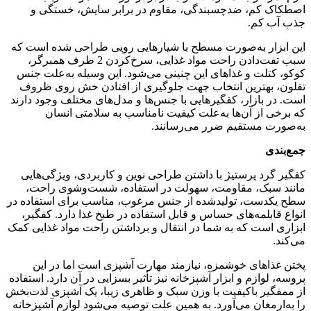
اصطکاک کم، ضدچسبندگی، مقاوم در برابر سایش، خستگی و
جذب آب کم.
این ابزار به‌صورت مسطح با شیارهایی رویی طراحی شده است که
سبب تفت‌دادن راحت مواد غذایی، سرخ‌کردن 2 طرف همبرگر،
کوکو، کتلت و غذاهای این چنینی می‌شود. این وسیله به‌علت جنس
تفلون، بهترین انتخاب جهت جلوگیری از افتادن خش روی ظروف
است. در بازار، کفگیرهایی با جنس‌ها و مدل‌های مختلف وجود دارند
که برخی از آن‌ها به‌علت کیفیت نامناسب به سلامتی انسان
به‌صورت مستقیم ضرر می‌رسانند.
جمع‌بندی
کفگیر گرد پرستیژ با داشتن طراحی نوین و کاربردی، ویژگی‌هایی
مانند سبک، مقاومت، سهولت در استفاده، شست‌وشوی راحت،
سطح یکدست، تولیدشده از جنس مرغوب، مناسب برای استفاده در
انواع قابلمه‌های حساس و قابل استفاده در طبخ غذا دارد. کفگیر،
ابزاری است که به شما در انتقال و برداشتن راحت مواد غذایی کمک
می‌کند.
پختن غذاهای خوشمزه، نیازمند مهارت آشپزی است اما در این
پروسه، لوازم و ابزار آشپزخانه نیز تأثیر بسزایی در آن دارد. استفاده
از ممفگیر باکیفیت با وزن سبک و ظاهری زیبا، یک آشپزی لذت‌بخش
را به‌ارمغان می‌آورد. به همین علت توصیه می‌شود لوازم آشپزخانه