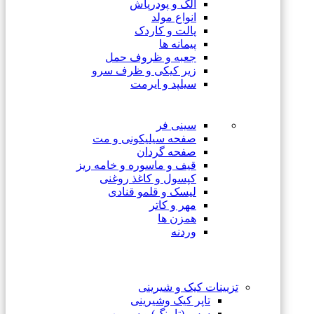
الک و پودرپاش
انواع مولد
پالت و کاردک
پیمانه ها
جعبه و ظروف حمل
زیر کیکی و ظرف سرو
سیلپد و ایرمت
سینی فر
صفحه سیلیکونی و مت
صفحه گردان
قیف و ماسوره و خامه ریز
کپسول و کاغذ روغنی
لیسک و قلمو قنادی
مهر و کاتر
همزن ها
وردنه
تزیینات کیک و شیرینی
تاپر کیک وشیرینی
سس (تاپینگ) و سیروپ