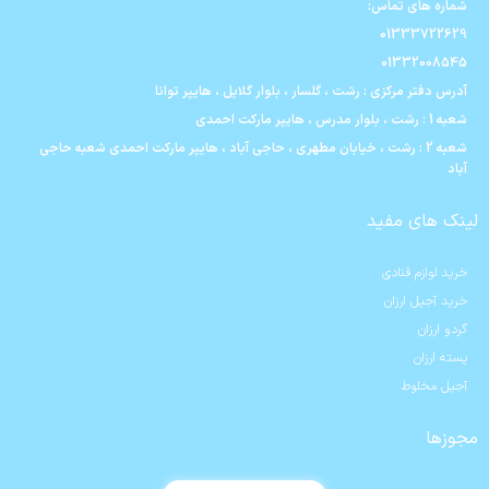
شماره های تماس:
01333722629
01332008545
آدرس دفتر مرکزی : رشت ، گلسار ، بلوار گلایل ، هایپر توانا
شعبه 1 : رشت ، بلوار مدرس ، هایپر مارکت احمدی
شعبه 2 : رشت ، خیابان مطهری ، حاجی آباد ، هایپر مارکت احمدی شعبه حاجی
آباد
لینک های مفید
خرید لوازم قنادی
خرید آجیل ارزان
گردو ارزان
پسته ارزان
آجیل مخلوط
مجوزها