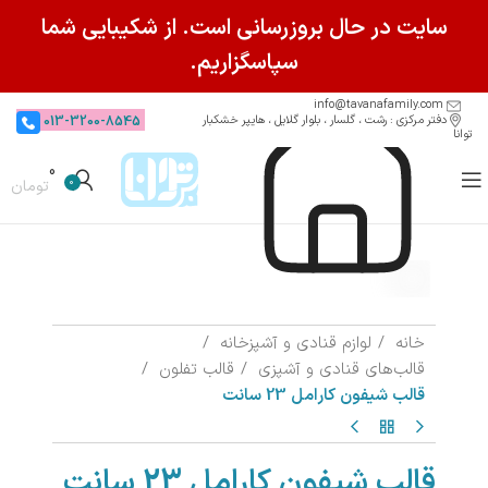
سایت در حال بروزرسانی است. از شکیبایی شما
سپاسگزاریم.
info@tavanafamily.com
دفتر مرکزی : رشت ، گلسار ، بلوار گلایل ، هایپر خشکبار
013-3200-8545
توانا
0
0
تومان
خانه
لوازم قنادی و آشپزخانه
قالب‌های قنادی و آشپزی
قالب تفلون
قالب شیفون کارامل 23 سانت
قالب شیفون کارامل 23 سانت