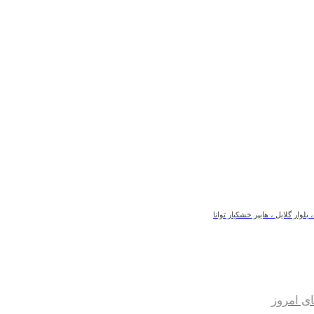
لوار گلایل ، هایپر خشکبار توانا
ی امروز