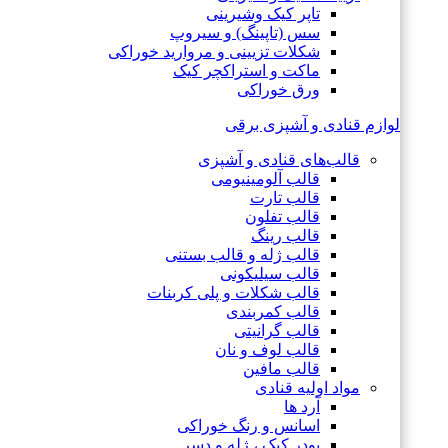
تاپر کیک وشیرینی
سس (تاپینگ) و سیروپ
شکلات تزیینی و مروارید خوراکی
ماکت و استراکچر کیک
ورق خوراکی
لوازم قنادی و آشپزی برقی
قالب‌های قنادی و آشپزی
قالب آلومینیومی
قالب تارت
قالب تفلون
قالب رینگ
قالب ژله و قالب بستنی
قالب سیلیکونی
قالب شکلات و پلی کربنات
قالب کمربندی
قالب گرانیتی
قالب لوف و نان
قالب مافین
مواد اولیه قنادی
آرد ها
اسانس و رنگ خوراکی
پودر کیک ، ژله و دسر