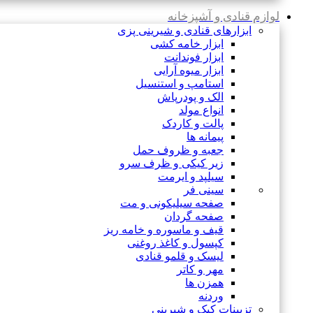
لوازم قنادی و آشپزخانه
ابزارهای قنادی و شیرینی پزی
ابزار خامه کشی
ابزار فوندانت
ابزار میوه آرایی
استامپ و استنسیل
الک و پودرپاش
انواع مولد
پالت و کاردک
پیمانه ها
جعبه و ظروف حمل
زیر کیکی و ظرف سرو
سیلپد و ایرمت
سینی فر
صفحه سیلیکونی و مت
صفحه گردان
قیف و ماسوره و خامه ریز
کپسول و کاغذ روغنی
لیسک و قلمو قنادی
مهر و کاتر
همزن ها
وردنه
تزیینات کیک و شیرینی