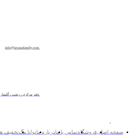
info@tavanafamily.com
دفتر مرکزی : رشت ، گلسار ، ب
صفحه اصلی
فروشگاه
تماس با ما
درباره ما
توانا مگ
تخفیف ها