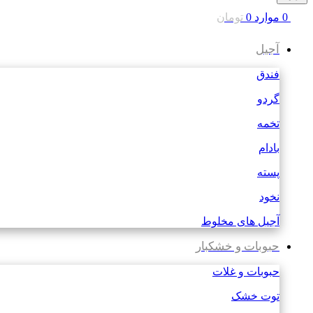
0
موارد
0
تومان
آجیل
فندق
گردو
تخمه
بادام
پسته
نخود
آجیل های مخلوط
حبوبات و خشکبار
حبوبات و غلات
توت خشک