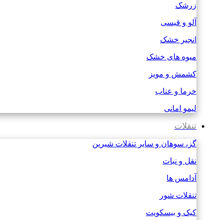
زرشک
آلو و قیسی
انجیر خشک
میوه های خشک
کشمش و مویز
خرما و عناب
لیمو امانی
تنقلات
گز، سوهان و سایر تنقلات شیرین
نقل و نبات
آدامس ها
تنقلات شور
کیک و بیسکویت