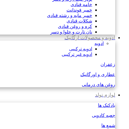
خامه قنادی
خمیر فوندانت
خمیر مایه و رشته قنادی
شکلات قنادی
کره و روغن قنادی
نان تارت و حلوا و دسر
ادویه و محصولات ارگانیک
ادویه
ادویه ترکیبی
ادویه غیر ترکیبی
زعفران
عطاری و اورگانیک
روغن های درمانی
لوازم تولد
بادکنک ها
جعبه کادویی
شمع ها