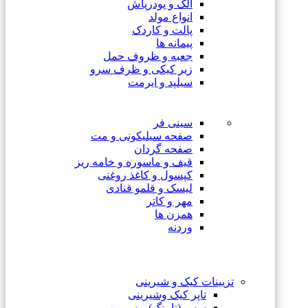
الک و پودرپاش
انواع مولد
پالت و کاردک
پیمانه ها
جعبه و ظروف حمل
زیر کیکی و ظرف سرو
سیلپد و ایرمت
سینی فر
صفحه سیلیکونی و مت
صفحه گردان
قیف و ماسوره و خامه ریز
کپسول و کاغذ روغنی
لیسک و قلمو قنادی
مهر و کاتر
همزن ها
وردنه
تزیینات کیک و شیرینی
تاپر کیک وشیرینی
سس (تاپینگ) و سیروپ