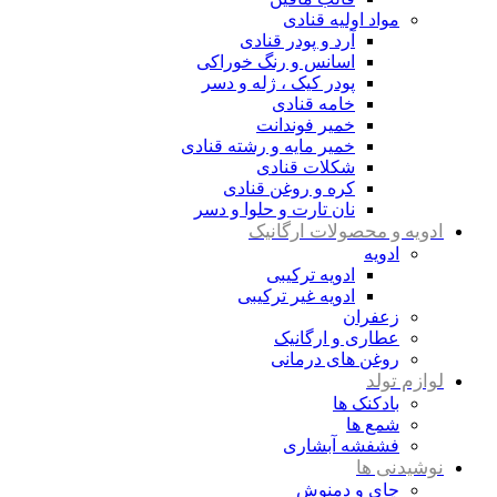
مواد اولیه قنادی
آرد و پودر قنادی
اسانس و رنگ خوراکی
پودر کیک ، ژله و دسر
خامه قنادی
خمیر فوندانت
خمیر مایه و رشته قنادی
شکلات قنادی
کره و روغن قنادی
نان تارت و حلوا و دسر
ادویه و محصولات ارگانیک
ادویه
ادویه ترکیبی
ادویه غیر ترکیبی
زعفران
عطاری و ارگانیک
روغن های درمانی
لوازم تولد
بادکنک ها
شمع ها
فشفشه آبشاری
نوشیدنی ها
چای و دمنوش