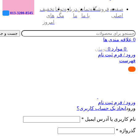
صفحه
فروشگاه
تماس
درباره
توانا
تخفیف
013-3200-8545
اصلی
با ما
ما
مگ
های
امروز
جست و جو
0
علاقه مندی ها
0
موارد
0
تومان
ورود / فرم ثبت نام
فهرست
ورود / فرم ثبت نام
ورود
ایجاد یک حساب کاربری؟
نام کاربری یا آدرس ایمیل
*
گذرواژه
*