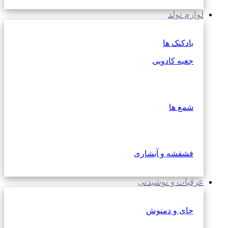
لوازم تولد
بادکنک ها
جعبه کادویی
شمع ها
فشفشه و آبشاری
عرقیات و نوشیدنی
چای و دمنوش