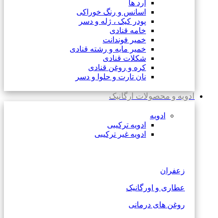
آرد ها
اسانس و رنگ خوراکی
پودر کیک ، ژله و دسر
خامه قنادی
خمیر فوندانت
خمیر مایه و رشته قنادی
شکلات قنادی
کره و روغن قنادی
نان تارت و حلوا و دسر
ادویه و محصولات ارگانیک
ادویه
ادویه ترکیبی
ادویه غیر ترکیبی
زعفران
عطاری و اورگانیک
روغن های درمانی