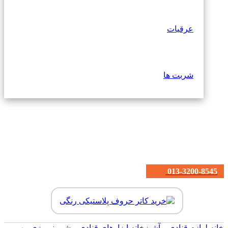
عرقیات
شربت ها
013-3200-8545
خانه
لوازم قنادی و آشپزخانه
ابزارهای قنادی و شیرینی پزی
مهر و