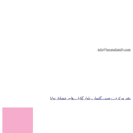
info@tavanafamily.com
دفتر مرکزی : رشت ، گلسار ، بلوار گلایل ، هایپر خشکبار توانا