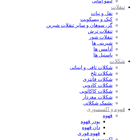
لیمو امانی
تنقلات
نقل و نبات
کیک و بیسکویت
گز، سوهان و سایر تنقلات شیرین
تنقلات ترش
تنقلات شور
شیرینی ها
آدامس ها
پاستیل ها
شکلات
شکلات تافی و ابنباتی
شکلات تلخ
شکلات فانتزی
شکلات کادویی
شکلات کاکائویی
شکلات مغزدار
پشمک شکلاتی
قهوه و اکسسوری
قهوه
پودر قهوه
دان قهوه
قهوه فوری
اکسسوری قهوه