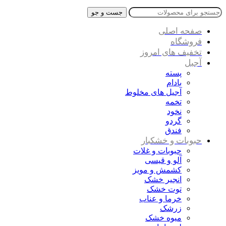
جست و جو
صفحه اصلی
فروشگاه
تخفیف های امروز
آجیل
پسته
بادام
آجیل های مخلوط
تخمه
نخود
گردو
فندق
حبوبات و خشکبار
حبوبات و غلات
آلو و قیسی
کشمش و مویز
انجیر خشک
توت خشک
خرما و عناب
زرشک
میوه خشک