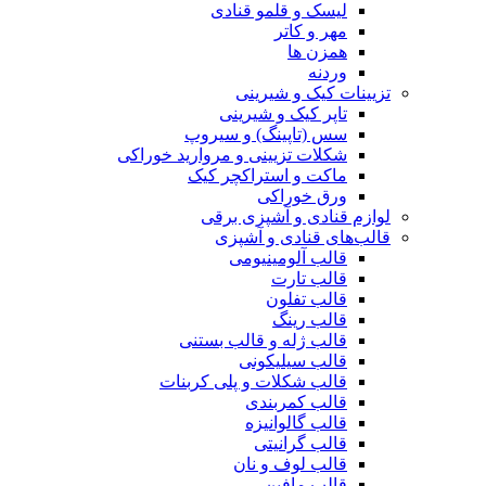
لیسک و قلمو قنادی
مهر و کاتر
همزن ها
وردنه
تزیینات کیک و شیرینی
تاپر کیک و شیرینی
سس (تاپینگ) و سیروپ
شکلات تزیینی و مروارید خوراکی
ماکت و استراکچر کیک
ورق خوراکی
لوازم قنادی و آشپزی برقی
قالب‌های قنادی و آشپزی
قالب آلومینیومی
قالب تارت
قالب تفلون
قالب رینگ
قالب ژله و قالب بستنی
قالب سیلیکونی
قالب شکلات و پلی کربنات
قالب کمربندی
قالب گالوانیزه
قالب گرانیتی
قالب لوف و نان
قالب مافین