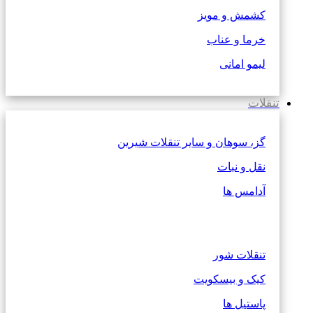
کشمش و مویز
خرما و عناب
لیمو امانی
تنقلات
گز، سوهان و سایر تنقلات شیرین
نقل و نبات
آدامس ها
تنقلات شور
کیک و بیسکویت
پاستیل ها