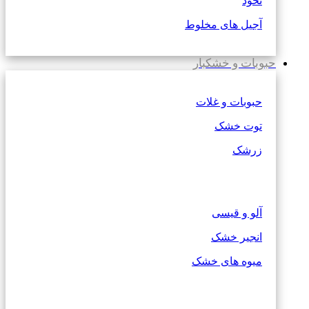
نخود
آجیل های مخلوط
حبوبات و خشکبار
حبوبات و غلات
توت خشک
زرشک
آلو و قیسی
انجیر خشک
میوه های خشک