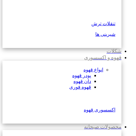
تنقلات ترش
شیرینی ها
شکلات
قهوه و اکسسوری
انواع قهوه
پودر قهوه
دان قهوه
قهوه فوری
اکسسوری قهوه
محصولات صبحانه