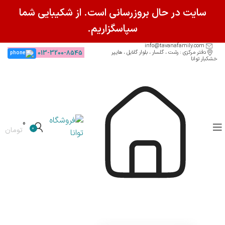
سایت در حال بروزرسانی است. از شکیبایی شما
سپاسگزاریم.
info@tavanafamily.com
دفتر مرکزی : رشت ، گلسار ، بلوار گلایل ، هایپر
013-3200-8545
خشکبار توانا
0
0
تومان