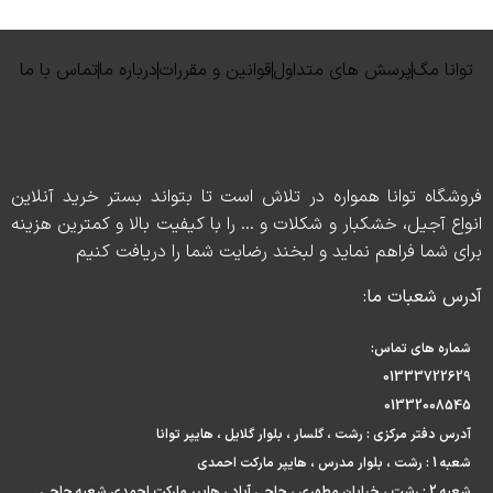
توانا مگ
پرسش های متداول
قوانین و مقررات
درباره ما
تماس با ما
فروشگاه توانا همواره در تلاش است تا بتواند بستر خرید آنلاین
انواع آجیل، خشکبار و شکلات و … را با کیفیت بالا و کمترین هزینه
برای شما فراهم نماید و لبخند رضایت شما را دریافت کنیم
آدرس شعبات ما:
شماره های تماس:
01333722629
01332008545
آدرس دفتر مرکزی : رشت ، گلسار ، بلوار گلایل ، هایپر توانا
شعبه 1 : رشت ، بلوار مدرس ، هایپر مارکت احمدی
شعبه 2 : رشت ، خیابان مطهری ، حاجی آباد ، هایپر مارکت احمدی شعبه حاجی