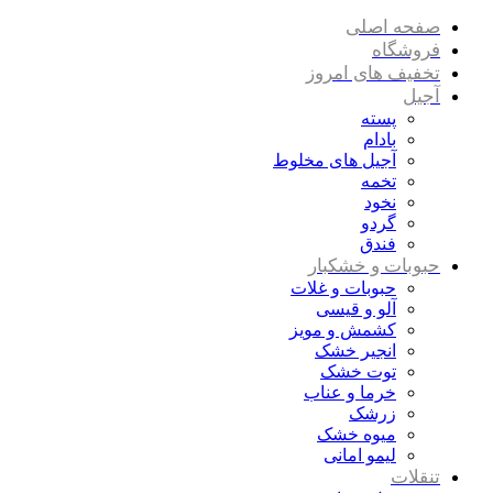
صفحه اصلی
فروشگاه
تخفیف های امروز
آجیل
پسته
بادام
آجیل های مخلوط
تخمه
نخود
گردو
فندق
حبوبات و خشکبار
حبوبات و غلات
آلو و قیسی
کشمش و مویز
انجیر خشک
توت خشک
خرما و عناب
زرشک
میوه خشک
لیمو امانی
تنقلات