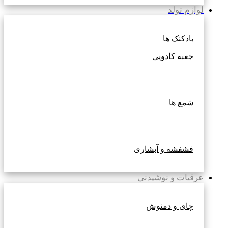
لوازم تولد
بادکنک ها
جعبه کادویی
شمع ها
فشفشه و آبشاری
عرقیات و نوشیدنی
چای و دمنوش