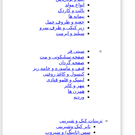
انواع مولد
پالت و کاردک
پیمانه ها
جعبه و ظروف حمل
زیر کیکی و ظرف سرو
سیلپد و ایرمت
سینی فر
صفحه سیلیکونی و مت
صفحه گردان
قیف و ماسوره و خامه ریز
کپسول و کاغذ روغنی
لیسک و قلمو قنادی
مهر و کاتر
همزن ها
وردنه
تزیینات کیک و شیرینی
تاپر کیک وشیرینی
سس (تاپینگ) و سیروپ