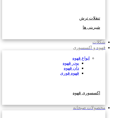
تنقلات ترش
شیرینی ها
شکلات
قهوه و اکسسوری
انواع قهوه
پودر قهوه
دان قهوه
قهوه فوری
اکسسوری قهوه
محصولات صبحانه