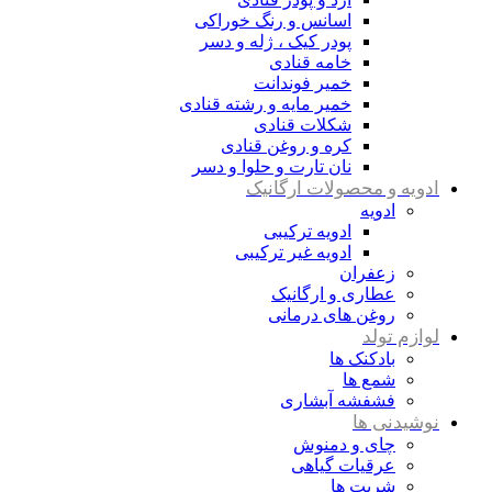
اسانس و رنگ خوراکی
پودر کیک ، ژله و دسر
خامه قنادی
خمیر فوندانت
خمیر مایه و رشته قنادی
شکلات قنادی
کره و روغن قنادی
نان تارت و حلوا و دسر
ادویه و محصولات ارگانیک
ادویه
ادویه ترکیبی
ادویه غیر ترکیبی
زعفران
عطاری و ارگانیک
روغن های درمانی
لوازم تولد
بادکنک ها
شمع ها
فشفشه آبشاری
نوشیدنی ها
چای و دمنوش
عرقیات گیاهی
شربت ها