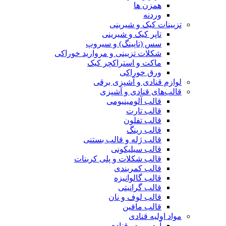
همزن ها
وردنه
تزیینات کیک و شیرینی
تاپر کیک و شیرینی
سس (تاپینگ) و سیروپ
شکلات تزیینی و مروارید خوراکی
ماکت و استراکچر کیک
ورق خوراکی
لوازم قنادی و آشپزی برقی
قالب‌های قنادی و آشپزی
قالب آلومینیومی
قالب تارت
قالب تفلون
قالب رینگ
قالب ژله و قالب بستنی
قالب سیلیکونی
قالب شکلات و پلی کربنات
قالب کمربندی
قالب گالوانیزه
قالب گرانیتی
قالب لوف و نان
قالب مافین
مواد اولیه قنادی
آرد و پودر قنادی