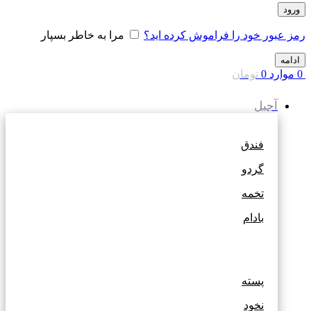
ورود
رمز عبور خود را فراموش کرده اید؟
مرا به خاطر بسپار
ادامه
0
موارد
0
تومان
آجیل
فندق
گردو
تخمه
بادام
پسته
نخود