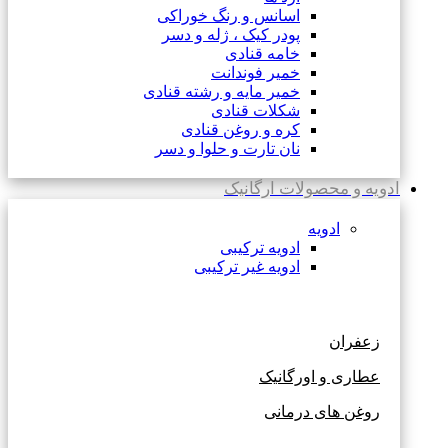
اسانس و رنگ خوراکی
پودر کیک ، ژله و دسر
خامه قنادی
خمیر فوندانت
خمیر مایه و رشته قنادی
شکلات قنادی
کره و روغن قنادی
نان تارت و حلوا و دسر
ادویه و محصولات ارگانیک
ادویه
ادویه ترکیبی
ادویه غیر ترکیبی
زعفران
عطاری و اورگانیک
روغن های درمانی