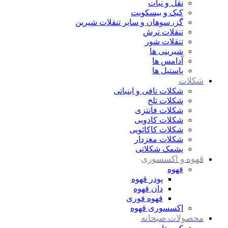
نقل و نبات
کیک و بیسکویت
گز، سوهان و سایر تنقلات شیرین
تنقلات ترش
تنقلات شور
شیرینی ها
آدامس ها
پاستیل ها
شکلات
شکلات تافی و ابنباتی
شکلات تلخ
شکلات فانتزی
شکلات کادویی
شکلات کاکائویی
شکلات مغزدار
پشمک شکلاتی
قهوه و اکسسوری
قهوه
پودر قهوه
دان قهوه
قهوه فوری
اکسسوری قهوه
محصولات صبحانه