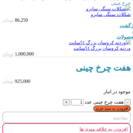
چرخ چینی
شکلات سنگی سایرو
86,250
تومان
زگشت
صولات
وردنه کروسان بزرگ 51سانت
1,000,000
تومان
هفت چرخ چینی
925,000
تومان
موجود در انبار
هفت چرخ چینی عدد
افزودن به سبد خرید
مقایسه
افزودن به علاقه مندی ها