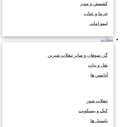
کشمش و مویز
خرما و عناب
لیمو امانی
تنقلات
گز، سوهان و سایر تنقلات شیرین
نقل و نبات
آدامس ها
تنقلات شور
کیک و بیسکویت
پاستیل ها