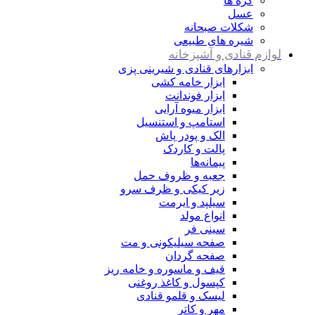
کره ها
عسل
شکلات صبحانه
شیره های طبیعی
لوازم قنادی و آشپزخانه
ابزارهای قنادی و شیرینی پزی
ابزار خامه کشی
ابزار فوندانت
ابزار میوه آرایی
استامپ و استنسیل
الک و پودر پاش
پالت و کاردک
پیمانه‌ها
جعبه و ظروف حمل
زیر کیکی و ظرف سرو
سیلپد و ایرمت
انواع مولد
سینی فر
صفحه سیلیکونی و مت
صفحه گردان
قیف و ماسوره و خامه ریز
کپسول و کاغذ روغنی
لیسک و قلمو قنادی
مهر و کاتر