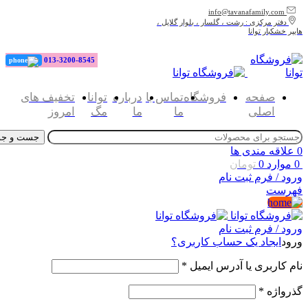
info@tavanafamily.com
دفتر مرکزی : رشت ، گلسار ، بلوار گلایل ،
هایپر خشکبار توانا
013-3200-8545
صفحه
فروشگاه
تماس با
درباره
توانا
تخفیف های
اصلی
ما
ما
مگ
امروز
جست و جو
0
علاقه مندی ها
0
موارد
0
تومان
ورود / فرم ثبت نام
فهرست
ورود / فرم ثبت نام
ورود
ایجاد یک حساب کاربری؟
نام کاربری یا آدرس ایمیل
*
گذرواژه
*