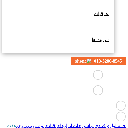
عرقیات
شربت ها
013-3200-8545
خانه
لوازم قنادی و آشپزخانه
ابزارهای قنادی و شیرینی پزی
هفت