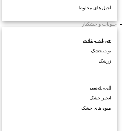
آجیل های مخلوط
حبوبات و خشکبار
حبوبات و غلات
توت خشک
زرشک
آلو و قیسی
انجیر خشک
میوه های خشک