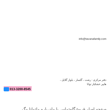
info@tavanafamily.com
دفتر مرکزی : رشت ، گلسار ، بلوار گلایل ،
هایپر خشکبار توانا
013-3200-8545
صفحه اصلی
فروشگاه
تماس با ما
درباره ما
توانا مگ