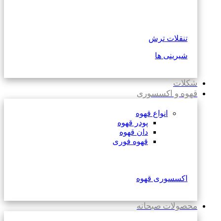
تنقلات ترش
شیرینی ها
شکلات
قهوه و اکسسوری
انواع قهوه
پودر قهوه
دان قهوه
قهوه فوری
اکسسوری قهوه
محصولات صبحانه