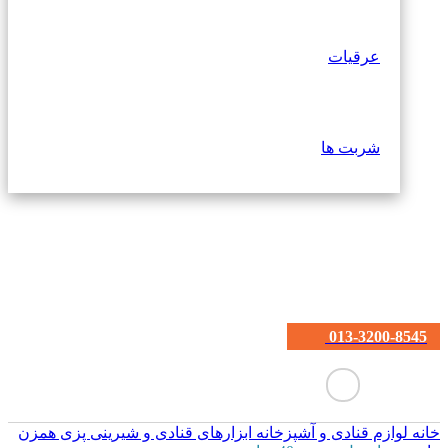
عرقیات
شربت ها
013-3200-8545
خانه
لوازم قنادی و آشپزخانه
ابزارهای قنادی و شیرینی پزی
همزن