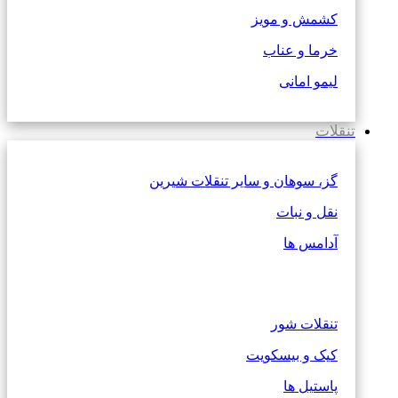
کشمش و مویز
خرما و عناب
لیمو امانی
تنقلات
گز، سوهان و سایر تنقلات شیرین
نقل و نبات
آدامس ها
تنقلات شور
کیک و بیسکویت
پاستیل ها