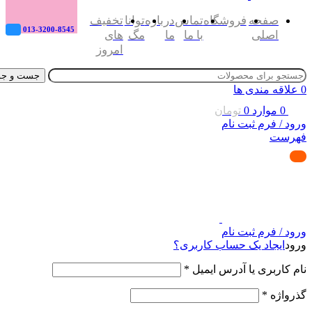
صفحه
فروشگاه
تماس
درباره
توانا
تخفیف
013-3200-8545
اصلی
با ما
ما
مگ
های
امروز
جست و جو
0
علاقه مندی ها
0
موارد
0
تومان
ورود / فرم ثبت نام
فهرست
ورود / فرم ثبت نام
ورود
ایجاد یک حساب کاربری؟
نام کاربری یا آدرس ایمیل
*
گذرواژه
*