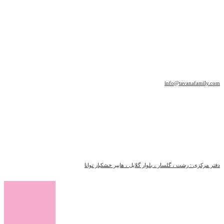
info@tavanafamily.com
دفتر مرکزی : رشت ، گلسار ، بلوار گلایل ، هایپر خشکبار توانا