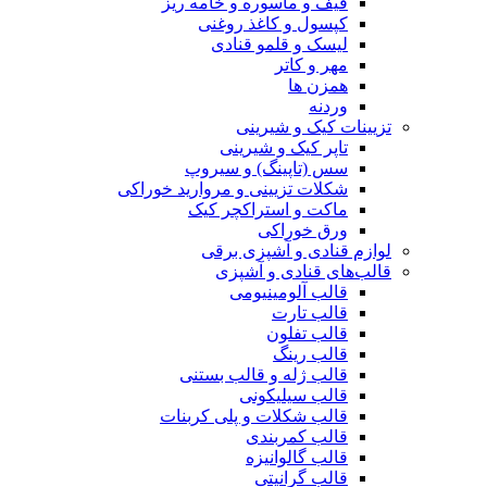
قیف و ماسوره و خامه ریز
کپسول و کاغذ روغنی
لیسک و قلمو قنادی
مهر و کاتر
همزن ها
وردنه
تزیینات کیک و شیرینی
تاپر کیک و شیرینی
سس (تاپینگ) و سیروپ
شکلات تزیینی و مروارید خوراکی
ماکت و استراکچر کیک
ورق خوراکی
لوازم قنادی و آشپزی برقی
قالب‌های قنادی و آشپزی
قالب آلومینیومی
قالب تارت
قالب تفلون
قالب رینگ
قالب ژله و قالب بستنی
قالب سیلیکونی
قالب شکلات و پلی کربنات
قالب کمربندی
قالب گالوانیزه
قالب گرانیتی