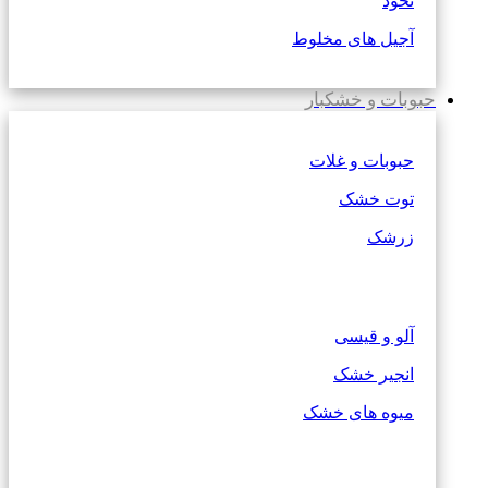
نخود
آجیل های مخلوط
حبوبات و خشکبار
حبوبات و غلات
توت خشک
زرشک
آلو و قیسی
انجیر خشک
میوه های خشک