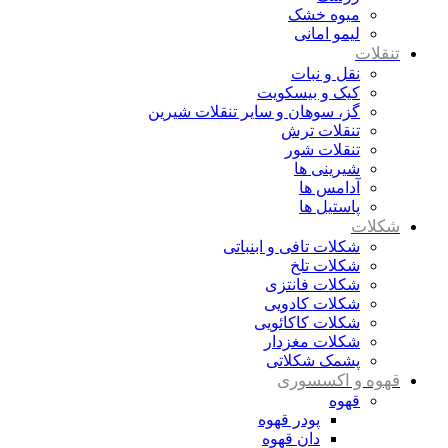
میوه خشک
لیمو امانی
تنقلات
نقل و نبات
کیک و بیسکویت
گز، سوهان و سایر تنقلات شیرین
تنقلات ترش
تنقلات شور
شیرینی ها
آدامس ها
پاستیل ها
شکلات
شکلات تافی و ابنباتی
شکلات تلخ
شکلات فانتزی
شکلات کادویی
شکلات کاکائویی
شکلات مغزدار
پشمک شکلاتی
قهوه و اکسسوری
قهوه
پودر قهوه
دان قهوه