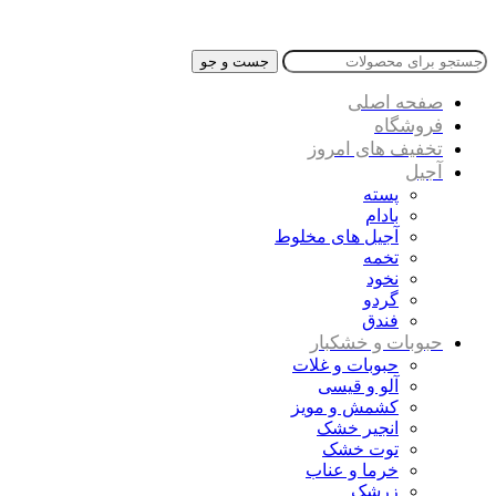
جست و جو
صفحه اصلی
فروشگاه
تخفیف های امروز
آجیل
پسته
بادام
آجیل های مخلوط
تخمه
نخود
گردو
فندق
حبوبات و خشکبار
حبوبات و غلات
آلو و قیسی
کشمش و مویز
انجیر خشک
توت خشک
خرما و عناب
زرشک