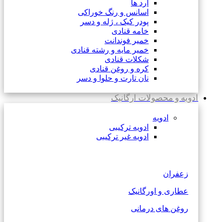
آرد ها
اسانس و رنگ خوراکی
پودر کیک ، ژله و دسر
خامه قنادی
خمیر فوندانت
خمیر مایه و رشته قنادی
شکلات قنادی
کره و روغن قنادی
نان تارت و حلوا و دسر
ادویه و محصولات ارگانیک
ادویه
ادویه ترکیبی
ادویه غیر ترکیبی
زعفران
عطاری و اورگانیک
روغن های درمانی