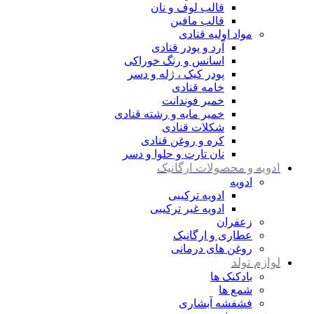
قالب لوف و نان
قالب مافین
مواد اولیه قنادی
آرد و پودر قنادی
اسانس و رنگ خوراکی
پودر کیک ، ژله و دسر
خامه قنادی
خمیر فوندانت
خمیر مایه و رشته قنادی
شکلات قنادی
کره و روغن قنادی
نان تارت و حلوا و دسر
ادویه و محصولات ارگانیک
ادویه
ادویه ترکیبی
ادویه غیر ترکیبی
زعفران
عطاری و ارگانیک
روغن های درمانی
لوازم تولد
بادکنک ها
شمع ها
فشفشه آبشاری