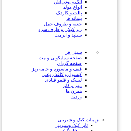
الک و پودرپاش
انواع مولد
پالت و کاردک
پیمانه ها
جعبه و ظروف حمل
زیر کیکی و ظرف سرو
سیلپد و ایرمت
سینی فر
صفحه سیلیکونی و مت
صفحه گردان
قیف و ماسوره و خامه ریز
کپسول و کاغذ روغنی
لیسک و قلمو قنادی
مهر و کاتر
همزن ها
وردنه
تزیینات کیک و شیرینی
تاپر کیک وشیرینی
سس (تاپینگ) و سیروپ