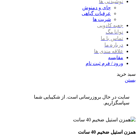
نوشیدنی ها
چای و دمنوش
عرقیات گیاهی
شربت ها
جعبه کادویی
توانا مگ
تماس با ما
درباره ما
علاقه مندی ها
مقایسه
ورود / فرم ثبت نام
سبد خرید
بستن
سایت در حال بروزرسانی است. از شکیبایی شما
سپاسگزاریم.
همزن استیل ضخیم 40 سانت