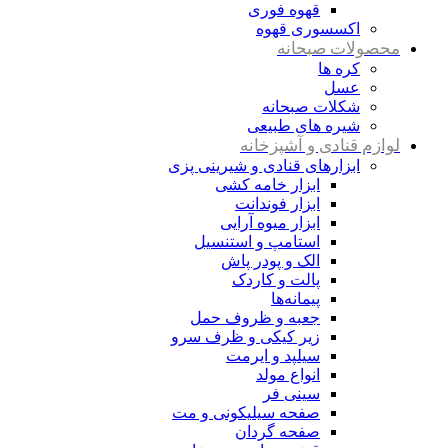
قهوه فوری
اکسسوری قهوه
محصولات صبحانه
کره ها
عسل
شکلات صبحانه
شیره های طبیعی
لوازم قنادی و آشپزخانه
ابزارهای قنادی و شیرینی پزی
ابزار خامه کشی
ابزار فوندانت
ابزار میوه آرایی
استامپ و استنسیل
الک و پودر پاش
پالت و کاردک
پیمانه‌ها
جعبه و ظروف حمل
زیر کیکی و ظرف سرو
سیلپد و ایرمت
انواع مولد
سینی فر
صفحه سیلیکونی و مت
صفحه گردان