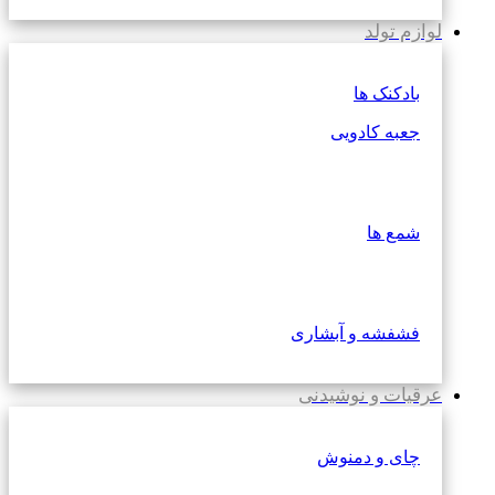
لوازم تولد
بادکنک ها
جعبه کادویی
شمع ها
فشفشه و آبشاری
عرقیات و نوشیدنی
چای و دمنوش