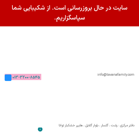
سایت در حال بروزرسانی است. از شکیبایی شما
سپاسگزاریم.
info@tavanafamily.com
013-3200-8545
دفتر مرکزی : رشت ، گلسار ، بلوار گلایل ، هایپر خشکبار توانا
0