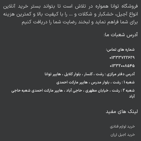
فروشگاه توانا همواره در تلاش است تا بتواند بستر خرید آنلاین
انواع آجیل، خشکبار و شکلات و … را با کیفیت بالا و کمترین هزینه
برای شما فراهم نماید و لبخند رضایت شما را دریافت کنیم
آدرس شعبات ما:
شماره های تماس:
01333722629
01332008545
آدرس دفتر مرکزی : رشت ، گلسار ، بلوار گلایل ، هایپر توانا
شعبه 1 : رشت ، بلوار مدرس ، هایپر مارکت احمدی
شعبه 2 : رشت ، خیابان مطهری ، حاجی آباد ، هایپر مارکت احمدی شعبه حاجی
آباد
لینک های مفید
خرید لوازم قنادی
خرید آجیل ارزان