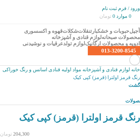
ورود / فرم ثبت نام
0
موارد
0
تومان
آجیل
حبوبات و خشکبار
تنقلات
شکلات
قهوه و اکسسوری
محصولات صبحانه
لوازم قنادی و آشپزخانه
ادویه و محصولات ارگانیک
لوازم تولد
عرقیات و نوشیدنی
013-3200-8545
خانه
لوازم قنادی و آشپزخانه
مواد اولیه قنادی
اسانس و رنگ خوراکی
رنگ قرمز اولترا (قرمز) کپی کیک
زگشت
صولات
رنگ قرمز اولترا (قرمز) کپی کیک
204,300
تومان