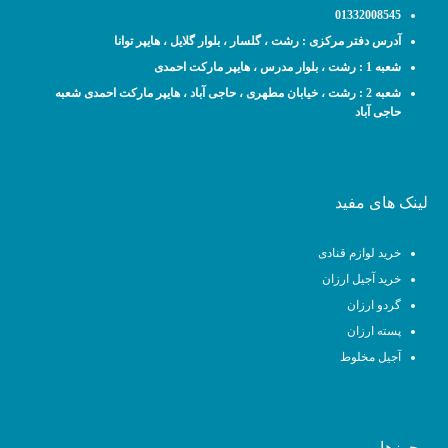
01332008545
آدرس دفتر مرکزی : رشت ، گلسار ، بلوار گلایل ، هایپر توانا
شعبه 1 : رشت ، بلوار مدرس ، هایپر مارکت احمدی
شعبه 2 : رشت ، خیابان مطهری ، حاجی آباد ، هایپر مارکت احمدی شعبه
حاجی آباد
لینک های مفید
خرید لوازم قنادی
خرید آجیل ارزان
گردو ارزان
پسته ارزان
آجیل مخلوط
مجوزها