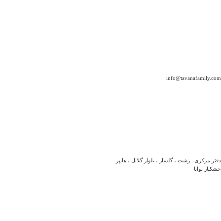
info@tavanafamily.com
دفتر مرکزی : رشت ، گلسار ، بلوار گلایل ، هایپر
خشکبار توانا