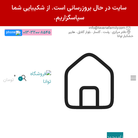
سایت در حال بروزرسانی است. از شکیبایی شما
سپاسگزاریم.
info@tavanafamily.com
دفتر مرکزی : رشت ، گلسار ، بلوار گلایل ، هایپر
013-3200-8545
خشکبار توانا
0
0
تومان
ناموجود