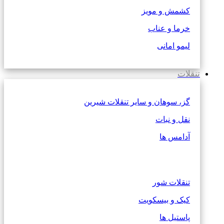
کشمش و مویز
خرما و عناب
لیمو امانی
تنقلات
گز، سوهان و سایر تنقلات شیرین
نقل و نبات
آدامس ها
تنقلات شور
کیک و بیسکویت
پاستیل ها