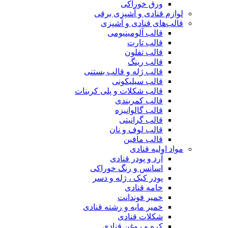
ورق خوراکی
لوازم قنادی و آشپزی برقی
قالب‌های قنادی و آشپزی
قالب آلومینیومی
قالب تارت
قالب تفلون
قالب رینگ
قالب ژله و قالب بستنی
قالب سیلیکونی
قالب شکلات و پلی کربنات
قالب کمربندی
قالب گالوانیزه
قالب گرانیتی
قالب لوف و نان
قالب مافین
مواد اولیه قنادی
آرد و پودر قنادی
اسانس و رنگ خوراکی
پودر کیک ، ژله و دسر
خامه قنادی
خمیر فوندانت
خمیر مایه و رشته قنادی
شکلات قنادی
کره و روغن قنادی