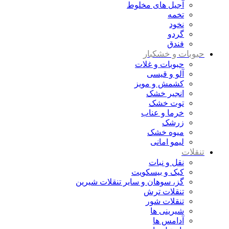
آجیل های مخلوط
تخمه
نخود
گردو
فندق
حبوبات و خشکبار
حبوبات و غلات
آلو و قیسی
کشمش و مویز
انجیر خشک
توت خشک
خرما و عناب
زرشک
میوه خشک
لیمو امانی
تنقلات
نقل و نبات
کیک و بیسکویت
گز، سوهان و سایر تنقلات شیرین
تنقلات ترش
تنقلات شور
شیرینی ها
آدامس ها