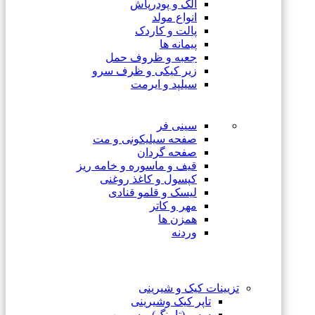
الک و پودرپاش
انواع مولد
پالت و کاردک
پیمانه ها
جعبه و ظروف حمل
زیر کیکی و ظرف سرو
سیلپد و ایرمت
سینی فر
صفحه سیلیکونی و مت
صفحه گردان
قیف و ماسوره و خامه ریز
کپسول و کاغذ روغنی
لیسک و قلمو قنادی
مهر و کاتر
همزن ها
وردنه
تزیینات کیک و شیرینی
تاپر کیک وشیرینی
سس (تاپینگ) و سیروپ