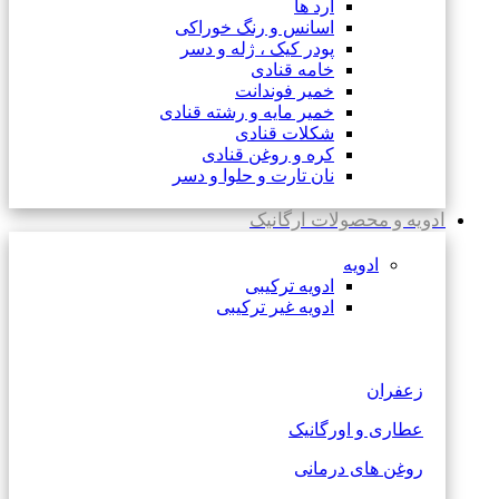
آرد ها
اسانس و رنگ خوراکی
پودر کیک ، ژله و دسر
خامه قنادی
خمیر فوندانت
خمیر مایه و رشته قنادی
شکلات قنادی
کره و روغن قنادی
نان تارت و حلوا و دسر
ادویه و محصولات ارگانیک
ادویه
ادویه ترکیبی
ادویه غیر ترکیبی
زعفران
عطاری و اورگانیک
روغن های درمانی