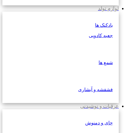
لوازم تولد
بادکنک ها
جعبه کادویی
شمع ها
فشفشه و آبشاری
عرقیات و نوشیدنی
چای و دمنوش