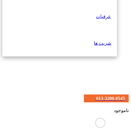
عرقیات
شربت ها
013-3200-8545
ناموجود