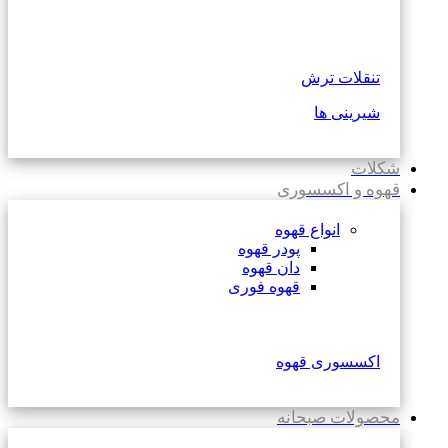
تنقلات ترش
شیرینی ها
شکلات
قهوه و اکسسوری
انواع قهوه
پودر قهوه
دان قهوه
قهوه فوری
اکسسوری قهوه
محصولات صبحانه