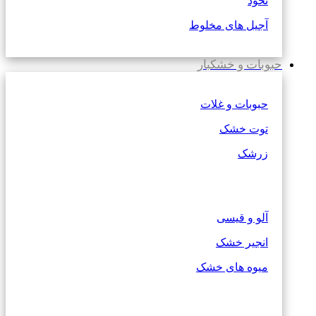
نخود
آجیل های مخلوط
حبوبات و خشکبار
حبوبات و غلات
توت خشک
زرشک
آلو و قیسی
انجیر خشک
میوه های خشک