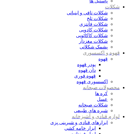
پاستیل ها
شکلات
شکلات تافی و ابنباتی
شکلات تلخ
شکلات فانتزی
شکلات کادویی
شکلات کاکائویی
شکلات مغزدار
پشمک شکلاتی
قهوه و اکسسوری
قهوه
پودر قهوه
دان قهوه
قهوه فوری
اکسسوری قهوه
محصولات صبحانه
کره ها
عسل
شکلات صبحانه
شیره های طبیعی
لوازم قنادی و آشپزخانه
ابزارهای قنادی و شیرینی پزی
ابزار خامه کشی
ابزار فوندانت