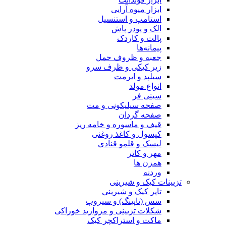
ابزار میوه آرایی
استامپ و استنسیل
الک و پودر پاش
پالت و کاردک
پیمانه‌ها
جعبه و ظروف حمل
زیر کیکی و ظرف سرو
سیلپد و ایرمت
انواع مولد
سینی فر
صفحه سیلیکونی و مت
صفحه گردان
قیف و ماسوره و خامه ریز
کپسول و کاغذ روغنی
لیسک و قلمو قنادی
مهر و کاتر
همزن ها
وردنه
تزیینات کیک و شیرینی
تاپر کیک و شیرینی
سس (تاپینگ) و سیروپ
شکلات تزیینی و مروارید خوراکی
ماکت و استراکچر کیک