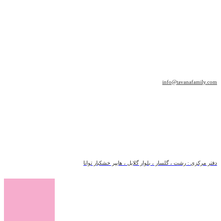
info@tavanafamily.com
دفتر مرکزی : رشت ، گلسار ، بلوار گلایل ، هایپر خشکبار توانا