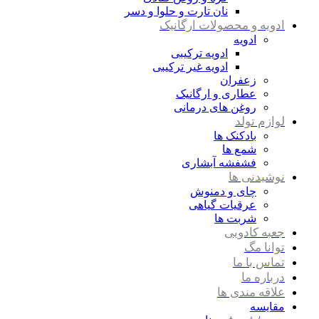
نان تارت و حلوا و دسر
ادویه و محصولات ارگانیک
ادویه
ادویه ترکیبی
ادویه غیر ترکیبی
زعفران
عطاری و ارگانیک
روغن های درمانی
لوازم تولد
بادکنک ها
شمع ها
فشفشه آبشاری
نوشیدنی ها
چای و دمنوش
عرقیات گیاهی
شربت ها
جعبه کادویی
توانا مگ
تماس با ما
درباره ما
علاقه مندی ها
مقایسه