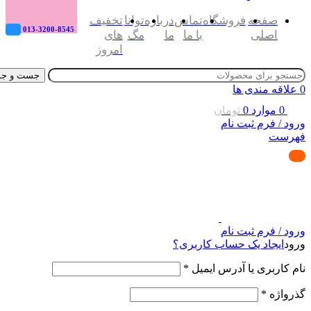
صفحه
فروشگاه
تماس
درباره
توانا
تخفیف
013-3200-8545
اصلی
با ما
ما
مگ
های
امروز
جست و جو
0
علاقه مندی ها
0
موارد
0
تومان
ورود / فرم ثبت نام
فهرست
ورود / فرم ثبت نام
ورود
ایجاد یک حساب کاربری؟
نام کاربری یا آدرس ایمیل
*
گذرواژه
*