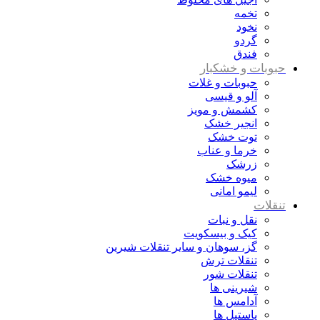
تخمه
نخود
گردو
فندق
حبوبات و خشکبار
حبوبات و غلات
آلو و قیسی
کشمش و مویز
انجیر خشک
توت خشک
خرما و عناب
زرشک
میوه خشک
لیمو امانی
تنقلات
نقل و نبات
کیک و بیسکویت
گز، سوهان و سایر تنقلات شیرین
تنقلات ترش
تنقلات شور
شیرینی ها
آدامس ها
پاستیل ها