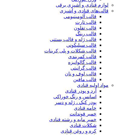
لوازم قنادی و آشپزی برقی
قالب‌های قنادی و آشپزی
قالب آلومینیومی
قالب تارت
قالب تفلون
قالب رینگ
قالب ژله و قالب بستنی
قالب سیلیکونی
قالب شکلات و پلی کربنات
قالب کمربندی
قالب گالوانیزه
قالب گرانیتی
قالب لوف و نان
قالب مافین
مواد اولیه قنادی
آرد و پودر قنادی
اسانس و رنگ خوراکی
پودر کیک ، ژله و دسر
خامه قنادی
خمیر فوندانت
خمیر مایه و رشته قنادی
شکلات قنادی
کره و روغن قنادی