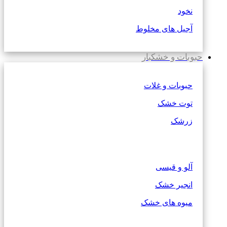
نخود
آجیل های مخلوط
حبوبات و خشکبار
حبوبات و غلات
توت خشک
زرشک
آلو و قیسی
انجیر خشک
میوه های خشک