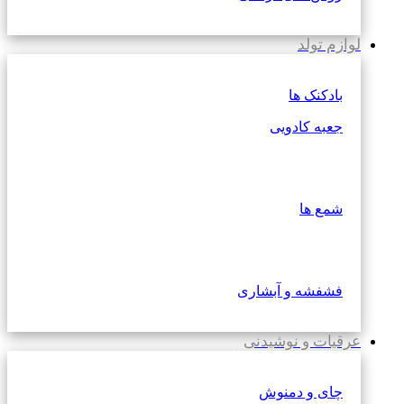
لوازم تولد
بادکنک ها
جعبه کادویی
شمع ها
فشفشه و آبشاری
عرقیات و نوشیدنی
چای و دمنوش