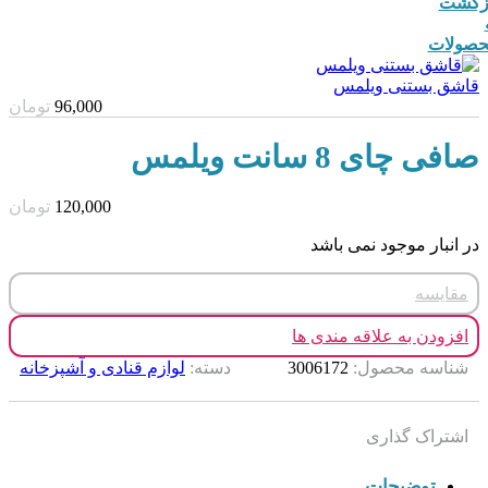
زگشت
صولات
قاشق بستنی ویلمس
96,000
تومان
صافی چای 8 سانت ویلمس
120,000
تومان
در انبار موجود نمی باشد
مقایسه
افزودن به علاقه مندی ها
شناسه محصول:
3006172
دسته:
لوازم قنادی و آشپزخانه
اشتراک گذاری
توضیحات