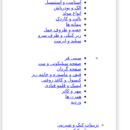
استامپ و استنسیل
الک و پودرپاش
انواع مولد
پالت و کاردک
پیمانه ها
جعبه و ظروف حمل
زیر کیکی و ظرف سرو
سیلپد و ایرمت
سینی فر
صفحه سیلیکونی و مت
صفحه گردان
قیف و ماسوره و خامه ریز
کپسول و کاغذ روغنی
لیسک و قلمو قنادی
مهر و کاتر
همزن ها
وردنه
تزیینات کیک و شیرینی