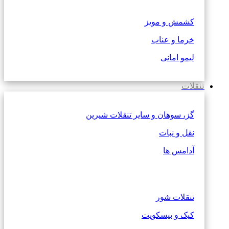
کشمش و مویز
خرما و عناب
لیمو امانی
تنقلات
گز، سوهان و سایر تنقلات شیرین
نقل و نبات
آدامس ها
تنقلات شور
کیک و بیسکویت