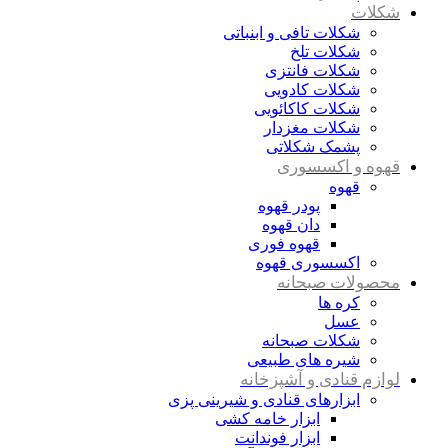
شکلات
شکلات تافی و ابنباتی
شکلات تلخ
شکلات فانتزی
شکلات کادویی
شکلات کاکائویی
شکلات مغزدار
پشمک شکلاتی
قهوه و اکسسوری
قهوه
پودر قهوه
دان قهوه
قهوه فوری
اکسسوری قهوه
محصولات صبحانه
کره ها
عسل
شکلات صبحانه
شیره های طبیعی
لوازم قنادی و آشپزخانه
ابزارهای قنادی و شیرینی پزی
ابزار خامه کشی
ابزار فوندانت