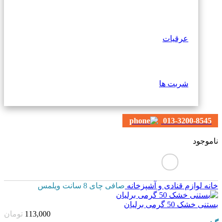
عرقیات
شربت ها
013-3200-8545
ناموجود
خانه
لوازم قنادی و آشپزخانه
صافی چای 8 سانت ویلمس
بستنی خشک 50 گرمی برلیان
113,000
تومان