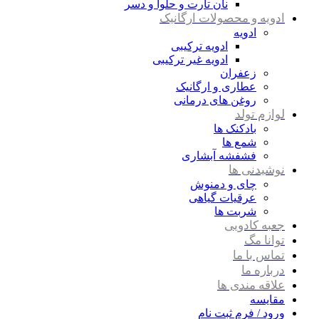
نان تارت و حلوا و دسر
ادویه و محصولات ارگانیک
ادویه
ادویه ترکیبی
ادویه غیر ترکیبی
زعفران
عطاری و ارگانیک
روغن های درمانی
لوازم تولد
بادکنک ها
شمع ها
فشفشه آبشاری
نوشیدنی ها
چای و دمنوش
عرقیات گیاهی
شربت ها
جعبه کادویی
توانا مگ
تماس با ما
درباره ما
علاقه مندی ها
مقایسه
ورود / فرم ثبت نام