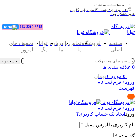
info@tavanafamily.com
دفتر مرکزی : رشت ، گلسار ، بلوار گلایل ،
هایپر خشکبار توانا
013-3200-8545
صفحه
فروشگاه
تماس با
درباره
توانا
تخفیف های
اصلی
ما
ما
مگ
امروز
جست و جو
0
علاقه مندی ها
0
موارد
0
تومان
ورود / فرم ثبت نام
فهرست
ورود / فرم ثبت نام
ورود
ایجاد یک حساب کاربری؟
نام کاربری یا آدرس ایمیل
*
گذرواژه
*