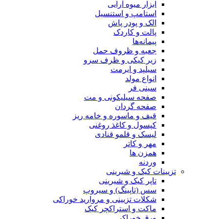
ابزار میوه آرایی
استامپ و استنسیل
الک و پودر پاش
پالت و کاردک
پیمانه‌ها
جعبه و ظروف حمل
زیر کیکی و ظرف سرو
سیلپد و ایرمت
انواع مولد
سینی فر
صفحه سیلیکونی و مت
صفحه گردان
قیف و ماسوره و خامه ریز
کپسول و کاغذ روغنی
لیسک و قلمو قنادی
مهر و کاتر
همزن ها
وردنه
تزیینات کیک و شیرینی
تاپر کیک و شیرینی
سس (تاپینگ) و سیروپ
شکلات تزیینی و مروارید خوراکی
ماکت و استراکچر کیک
ورق خوراکی