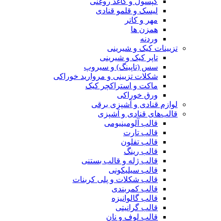
کپسول و کاغذ روغنی
لیسک و قلمو قنادی
مهر و کاتر
همزن ها
وردنه
تزیینات کیک و شیرینی
تاپر کیک و شیرینی
سس (تاپینگ) و سیروپ
شکلات تزیینی و مروارید خوراکی
ماکت و استراکچر کیک
ورق خوراکی
لوازم قنادی و آشپزی برقی
قالب‌های قنادی و آشپزی
قالب آلومینیومی
قالب تارت
قالب تفلون
قالب رینگ
قالب ژله و قالب بستنی
قالب سیلیکونی
قالب شکلات و پلی کربنات
قالب کمربندی
قالب گالوانیزه
قالب گرانیتی
قالب لوف و نان