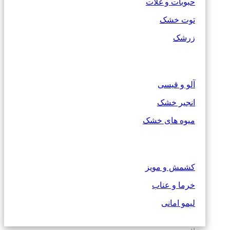
حبوبات و غلات
توت خشک
زرشک
آلو و قیسی
انجیر خشک
میوه های خشک
کشمش و مویز
خرما و عناب
لیمو امانی