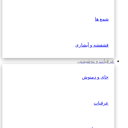
شمع ها
فشفشه و آبشاری
عرقیات و نوشیدنی
چای و دمنوش
عرقیات