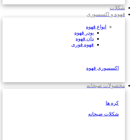
شکلات
قهوه و اکسسوری
انواع قهوه
پودر قهوه
دان قهوه
قهوه فوری
اکسسوری قهوه
محصولات صبحانه
کره ها
شکلات صبحانه