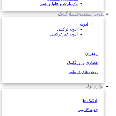
نان تارت و حلوا و دسر
ادویه و محصولات ارگانیک
ادویه
ادویه ترکیبی
ادویه غیر ترکیبی
زعفران
عطاری و اورگانیک
روغن های درمانی
لوازم تولد
بادکنک ها
جعبه کادویی