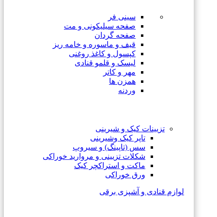
سینی فر
صفحه سیلیکونی و مت
صفحه گردان
قیف و ماسوره و خامه ریز
کپسول و کاغذ روغنی
لیسک و قلمو قنادی
مهر و کاتر
همزن ها
وردنه
تزیینات کیک و شیرینی
تاپر کیک وشیرینی
سس (تاپینگ) و سیروپ
شکلات تزیینی و مروارید خوراکی
ماکت و استراکچر کیک
ورق خوراکی
لوازم قنادی و آشپزی برقی