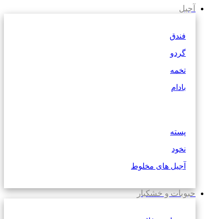
آجیل
فندق
گردو
تخمه
بادام
پسته
نخود
آجیل های مخلوط
حبوبات و خشکبار