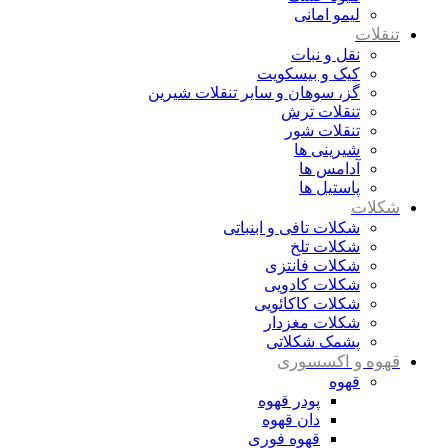
لیمو امانی
تنقلات
نقل و نبات
کیک و بیسکویت
گز، سوهان و سایر تنقلات شیرین
تنقلات ترش
تنقلات شور
شیرینی ها
آدامس ها
پاستیل ها
شکلات
شکلات تافی و ابنباتی
شکلات تلخ
شکلات فانتزی
شکلات کادویی
شکلات کاکائویی
شکلات مغزدار
پشمک شکلاتی
قهوه و اکسسوری
قهوه
پودر قهوه
دان قهوه
قهوه فوری