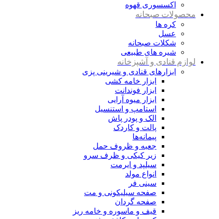
اکسسوری قهوه
محصولات صبحانه
کره ها
عسل
شکلات صبحانه
شیره های طبیعی
لوازم قنادی و آشپزخانه
ابزارهای قنادی و شیرینی پزی
ابزار خامه کشی
ابزار فوندانت
ابزار میوه آرایی
استامپ و استنسیل
الک و پودر پاش
پالت و کاردک
پیمانه‌ها
جعبه و ظروف حمل
زیر کیکی و ظرف سرو
سیلپد و ایرمت
انواع مولد
سینی فر
صفحه سیلیکونی و مت
صفحه گردان
قیف و ماسوره و خامه ریز