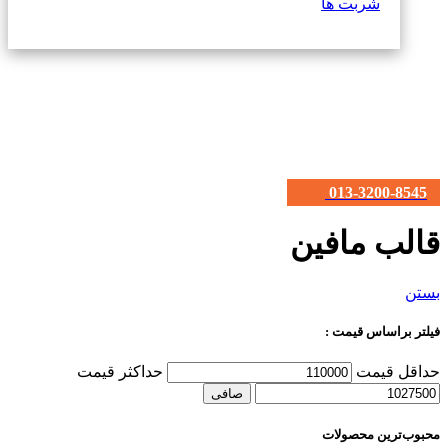
شربت ها
013-3200-8545
قالب مافین
بستن
فیلتر براساس قیمت :
حداقل قیمت
حداكثر قيمت
صافی
محبوب‌ترین محصولات