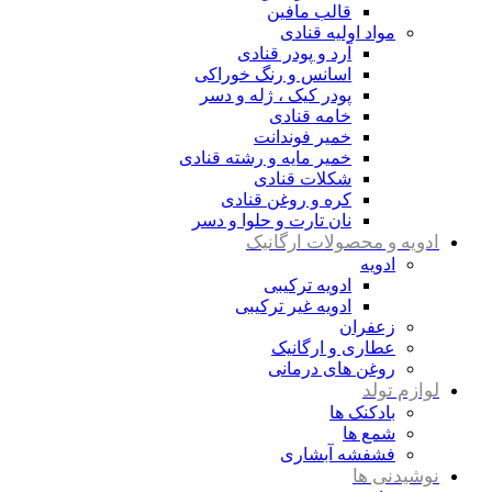
قالب مافین
مواد اولیه قنادی
آرد و پودر قنادی
اسانس و رنگ خوراکی
پودر کیک ، ژله و دسر
خامه قنادی
خمیر فوندانت
خمیر مایه و رشته قنادی
شکلات قنادی
کره و روغن قنادی
نان تارت و حلوا و دسر
ادویه و محصولات ارگانیک
ادویه
ادویه ترکیبی
ادویه غیر ترکیبی
زعفران
عطاری و ارگانیک
روغن های درمانی
لوازم تولد
بادکنک ها
شمع ها
فشفشه آبشاری
نوشیدنی ها