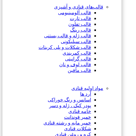
قالب‌های قنادی و آشپزی
قالب آلومینیومی
قالب تارت
قالب تفلون
قالب رینگ
قالب ژله و قالب بستنی
قالب سیلیکونی
قالب شکلات و پلی کربنات
قالب کمربندی
قالب گرانیتی
قالب لوف و نان
قالب مافین
مواد اولیه قنادی
آرد ها
اسانس و رنگ خوراکی
پودر کیک ، ژله و دسر
خامه قنادی
خمیر فوندانت
خمیر مایه و رشته قنادی
شکلات قنادی
کره و روغن قنادی