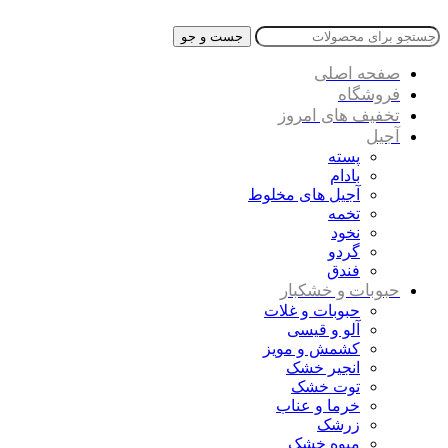
جست و جو
صفحه اصلی
فروشگاه
تخفیف های امروز
آجیل
پسته
بادام
آجیل های مخلوط
تخمه
نخود
گردو
فندق
حبوبات و خشکبار
حبوبات و غلات
آلو و قیسی
کشمش و مویز
انجیر خشک
توت خشک
خرما و عناب
زرشک
میوه خشک