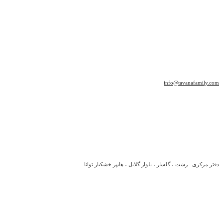
info@tavanafamily.com
دفتر مرکزی : رشت ، گلسار ، بلوار گلایل ، هایپر خشکبار توانا