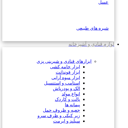
عسل
شیره های طبیعی
لوازم قنادی و آشپزخانه
ابزارهای قنادی و شیرینی پزی
ابزار خامه کشی
ابزار فوندانت
ابزار میوه آرایی
استامپ و استنسیل
الک و پودرپاش
انواع مولد
پالت و کاردک
پیمانه ها
جعبه و ظروف حمل
زیر کیکی و ظرف سرو
سیلپد و ایرمت