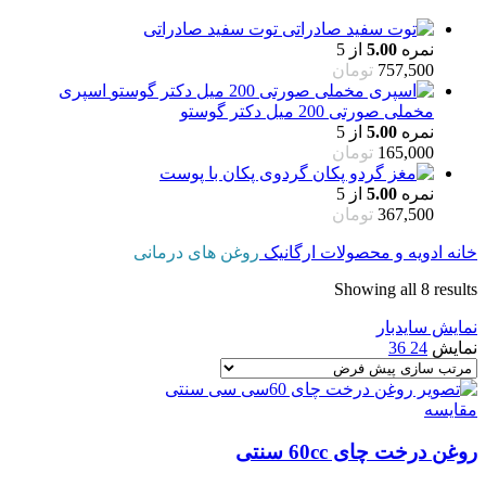
توت سفید صادراتی
نمره
5.00
از 5
757,500
تومان
اسپری
مخملی صورتی 200 میل دکتر گوستو
نمره
5.00
از 5
165,000
تومان
گردوی پکان با پوست
نمره
5.00
از 5
367,500
تومان
خانه
ادویه و محصولات ارگانیک
روغن های درمانی
Showing all 8 results
نمایش سایدبار
نمایش
24
36
مقایسه
روغن درخت چای 60cc سنتی