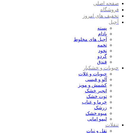
صفحه اصلی
فروشگاه
تخفیف های امروز
آجیل
پسته
بادام
آجیل های مخلوط
تخمه
نخود
گردو
فندق
حبوبات و خشکبار
حبوبات و غلات
آلو و قیسی
کشمش و مویز
انجیر خشک
توت خشک
خرما و عناب
زرشک
میوه خشک
لیمو امانی
تنقلات
نقل و نبات