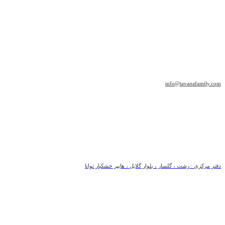
info@tavanafamily.com
دفتر مرکزی : رشت ، گلسار ، بلوار گلایل ، هایپر خشکبار توانا