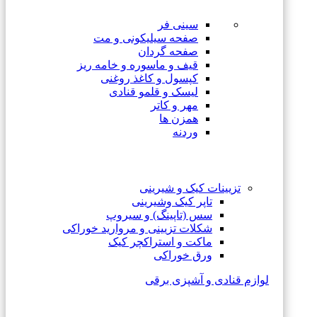
سینی فر
صفحه سیلیکونی و مت
صفحه گردان
قیف و ماسوره و خامه ریز
کپسول و کاغذ روغنی
لیسک و قلمو قنادی
مهر و کاتر
همزن ها
وردنه
تزیینات کیک و شیرینی
تاپر کیک وشیرینی
سس (تاپینگ) و سیروپ
شکلات تزیینی و مروارید خوراکی
ماکت و استراکچر کیک
ورق خوراکی
لوازم قنادی و آشپزی برقی