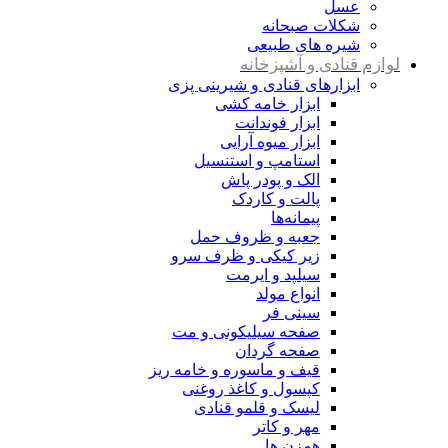
عسل
شکلات صبحانه
شیره های طبیعی
لوازم قنادی و آشپزخانه
ابزارهای قنادی و شیرینی پزی
ابزار خامه کشی
ابزار فوندانت
ابزار میوه آرایی
استامپ و استنسیل
الک و پودر پاش
پالت و کاردک
پیمانه‌ها
جعبه و ظروف حمل
زیر کیکی و ظرف سرو
سیلپد و ایرمت
انواع مولد
سینی فر
صفحه سیلیکونی و مت
صفحه گردان
قیف و ماسوره و خامه ریز
کپسول و کاغذ روغنی
لیسک و قلمو قنادی
مهر و کاتر
همزن ها