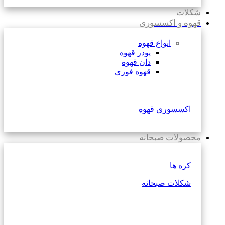
شکلات
قهوه و اکسسوری
انواع قهوه
پودر قهوه
دان قهوه
قهوه فوری
اکسسوری قهوه
محصولات صبحانه
کره ها
شکلات صبحانه