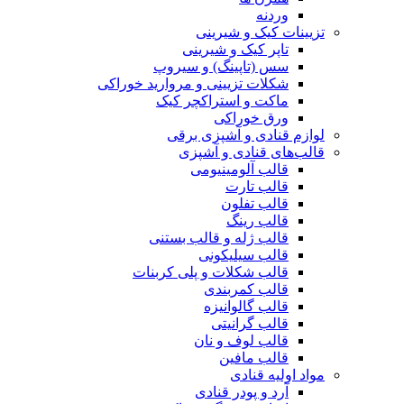
وردنه
تزیینات کیک و شیرینی
تاپر کیک و شیرینی
سس (تاپینگ) و سیروپ
شکلات تزیینی و مروارید خوراکی
ماکت و استراکچر کیک
ورق خوراکی
لوازم قنادی و آشپزی برقی
قالب‌های قنادی و آشپزی
قالب آلومینیومی
قالب تارت
قالب تفلون
قالب رینگ
قالب ژله و قالب بستنی
قالب سیلیکونی
قالب شکلات و پلی کربنات
قالب کمربندی
قالب گالوانیزه
قالب گرانیتی
قالب لوف و نان
قالب مافین
مواد اولیه قنادی
آرد و پودر قنادی