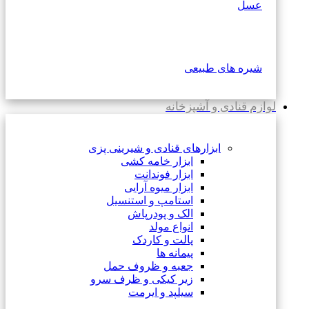
عسل
شیره های طبیعی
لوازم قنادی و آشپزخانه
ابزارهای قنادی و شیرینی پزی
ابزار خامه کشی
ابزار فوندانت
ابزار میوه آرایی
استامپ و استنسیل
الک و پودرپاش
انواع مولد
پالت و کاردک
پیمانه ها
جعبه و ظروف حمل
زیر کیکی و ظرف سرو
سیلپد و ایرمت