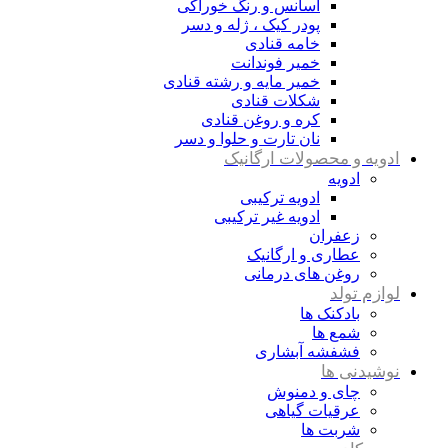
اسانس و رنگ خوراکی
پودر کیک ، ژله و دسر
خامه قنادی
خمیر فوندانت
خمیر مایه و رشته قنادی
شکلات قنادی
کره و روغن قنادی
نان تارت و حلوا و دسر
ادویه و محصولات ارگانیک
ادویه
ادویه ترکیبی
ادویه غیر ترکیبی
زعفران
عطاری و ارگانیک
روغن های درمانی
لوازم تولد
بادکنک ها
شمع ها
فشفشه آبشاری
نوشیدنی ها
چای و دمنوش
عرقیات گیاهی
شربت ها