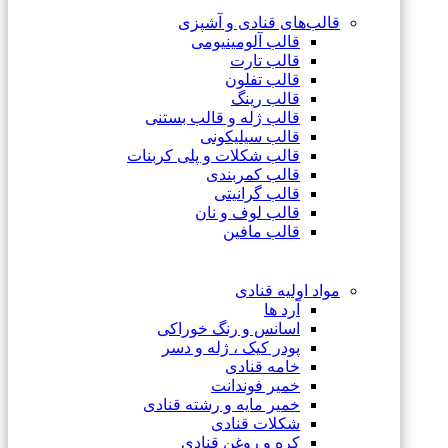
قالب‌های قنادی و آشپزی
قالب آلومینیومی
قالب تارت
قالب تفلون
قالب رینگ
قالب ژله و قالب بستنی
قالب سیلیکونی
قالب شکلات و پلی کربنات
قالب کمربندی
قالب گرانیتی
قالب لوف و نان
قالب مافین
مواد اولیه قنادی
آرد ها
اسانس و رنگ خوراکی
پودر کیک ، ژله و دسر
خامه قنادی
خمیر فوندانت
خمیر مایه و رشته قنادی
شکلات قنادی
کره و روغن قنادی