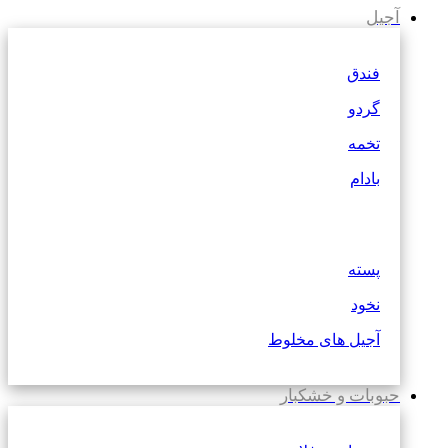
آجیل
فندق
گردو
تخمه
بادام
پسته
نخود
آجیل های مخلوط
حبوبات و خشکبار