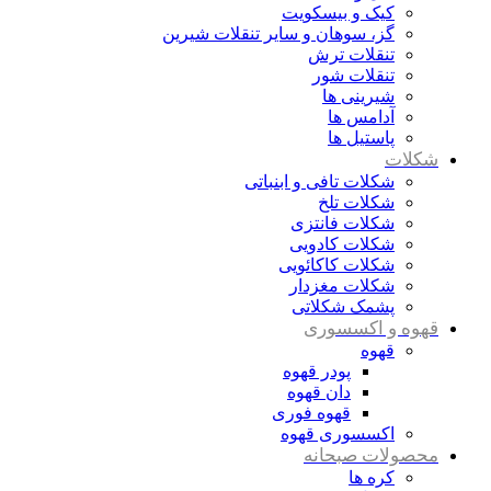
کیک و بیسکویت
گز، سوهان و سایر تنقلات شیرین
تنقلات ترش
تنقلات شور
شیرینی ها
آدامس ها
پاستیل ها
شکلات
شکلات تافی و ابنباتی
شکلات تلخ
شکلات فانتزی
شکلات کادویی
شکلات کاکائویی
شکلات مغزدار
پشمک شکلاتی
قهوه و اکسسوری
قهوه
پودر قهوه
دان قهوه
قهوه فوری
اکسسوری قهوه
محصولات صبحانه
کره ها