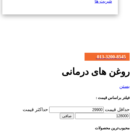
شربت ها
013-3200-8545
روغن های درمانی
بستن
فیلتر براساس قیمت :
حداقل قیمت
حداكثر قيمت
صافی
محبوب‌ترین محصولات