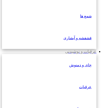
شمع ها
فشفشه و آبشاری
عرقیات و نوشیدنی
چای و دمنوش
عرقیات