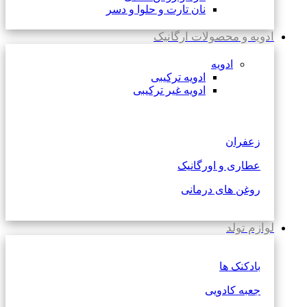
نان تارت و حلوا و دسر
ادویه و محصولات ارگانیک
ادویه
ادویه ترکیبی
ادویه غیر ترکیبی
زعفران
عطاری و اورگانیک
روغن های درمانی
لوازم تولد
بادکنک ها
جعبه کادویی