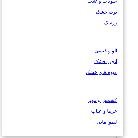
حبوبات و غلات
توت خشک
زرشک
آلو و قیسی
انجیر خشک
میوه های خشک
کشمش و مویز
خرما و عناب
لیمو امانی