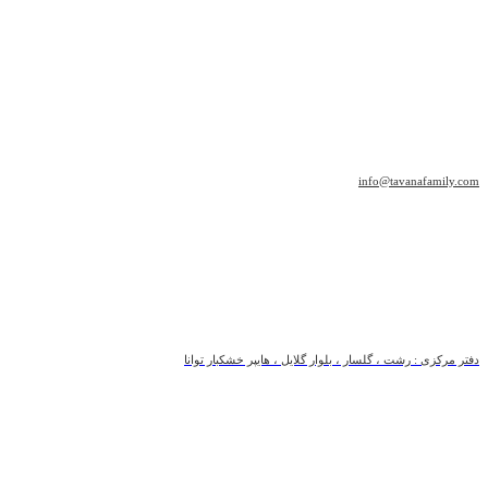
info@tavanafamily.com
دفتر مرکزی : رشت ، گلسار ، بلوار گلایل ، هایپر خشکبار توانا