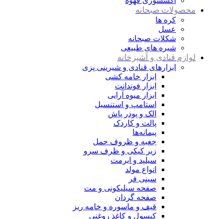
اکسسوری قهوه
محصولات صبحانه
کره ها
عسل
شکلات صبحانه
شیره های طبیعی
لوازم قنادی و آشپزخانه
ابزارهای قنادی و شیرینی پزی
ابزار خامه کشی
ابزار فوندانت
ابزار میوه آرایی
استامپ و استنسیل
الک و پودر پاش
پالت و کاردک
پیمانه‌ها
جعبه و ظروف حمل
زیر کیکی و ظرف سرو
سیلپد و ایرمت
انواع مولد
سینی فر
صفحه سیلیکونی و مت
صفحه گردان
قیف و ماسوره و خامه ریز
کپسول و کاغذ روغنی