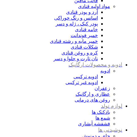
قالب مافین
مواد اولیه قنادی
آرد و پودر قنادی
اسانس و رنگ خوراکی
پودر کیک ، ژله و دسر
خامه قنادی
خمیر فوندانت
خمیر مایه و رشته قنادی
شکلات قنادی
کره و روغن قنادی
نان تارت و حلوا و دسر
ادویه و محصولات ارگانیک
ادویه
ادویه ترکیبی
ادویه غیر ترکیبی
زعفران
عطاری و ارگانیک
روغن های درمانی
لوازم تولد
بادکنک ها
شمع ها
فشفشه آبشاری
نوشیدنی ها
چای و دمنوش