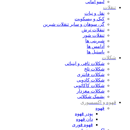
لیمو امانی
تنقلات
نقل و نبات
کیک و بیسکویت
گز، سوهان و سایر تنقلات شیرین
تنقلات ترش
تنقلات شور
شیرینی ها
آدامس ها
پاستیل ها
شکلات
شکلات تافی و ابنباتی
شکلات تلخ
شکلات فانتزی
شکلات کادویی
شکلات کاکائویی
شکلات مغزدار
پشمک شکلاتی
قهوه و اکسسوری
قهوه
پودر قهوه
دان قهوه
قهوه فوری