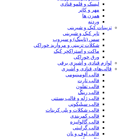
لیسک و قلمو قنادی
مهر و کاتر
همزن ها
وردنه
تزیینات کیک و شیرینی
تاپر کیک و شیرینی
سس (تاپینگ) و سیروپ
شکلات تزیینی و مروارید خوراکی
ماکت و استراکچر کیک
ورق خوراکی
لوازم قنادی و آشپزی برقی
قالب‌های قنادی و آشپزی
قالب آلومینیومی
قالب تارت
قالب تفلون
قالب رینگ
قالب ژله و قالب بستنی
قالب سیلیکونی
قالب شکلات و پلی کربنات
قالب کمربندی
قالب گالوانیزه
قالب گرانیتی
قالب لوف و نان