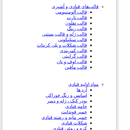
قالب‌های قنادی و آشپزی
قالب آلومینیومی
قالب تارت
قالب تفلون
قالب رینگ
قالب ژله و قالب بستنی
قالب سیلیکونی
قالب شکلات و پلی کربنات
قالب کمربندی
قالب گرانیتی
قالب لوف و نان
قالب مافین
مواد اولیه قنادی
آرد ها
اسانس و رنگ خوراکی
پودر کیک ، ژله و دسر
خامه قنادی
خمیر فوندانت
خمیر مایه و رشته قنادی
شکلات قنادی
کره و روغن قنادی