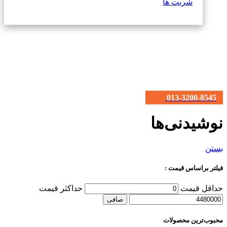
شربت ها
013-3200-8545
نوشیدنی‌ها
بستن
فیلتر براساس قیمت :
حداقل قیمت
حداكثر قيمت
صافی
محبوب‌ترین محصولات