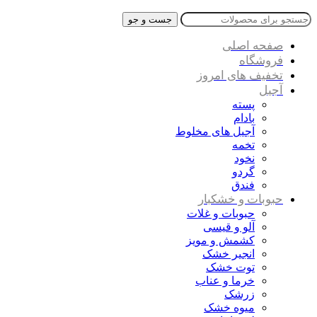
جست و جو
صفحه اصلی
فروشگاه
تخفیف های امروز
آجیل
پسته
بادام
آجیل های مخلوط
تخمه
نخود
گردو
فندق
حبوبات و خشکبار
حبوبات و غلات
آلو و قیسی
کشمش و مویز
انجیر خشک
توت خشک
خرما و عناب
زرشک
میوه خشک