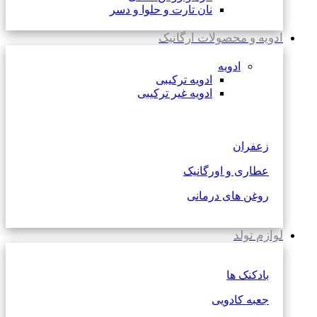
نان تارت و حلوا و دسر
ادویه و محصولات ارگانیک
ادویه
ادویه ترکیبی
ادویه غیر ترکیبی
زعفران
عطاری و اورگانیک
روغن های درمانی
لوازم تولد
بادکنک ها
جعبه کادویی