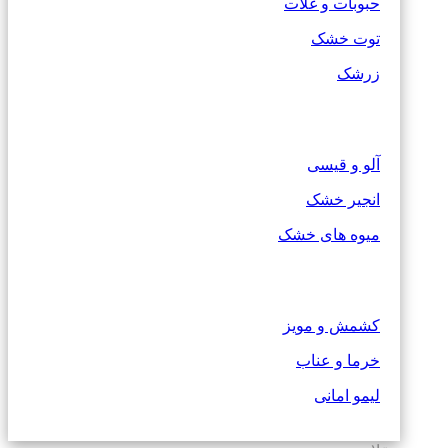
حبوبات و غلات
توت خشک
زرشک
آلو و قیسی
انجیر خشک
میوه های خشک
کشمش و مویز
خرما و عناب
لیمو امانی