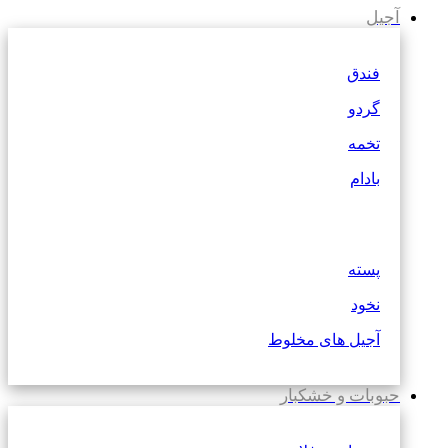
آجیل
فندق
گردو
تخمه
بادام
پسته
نخود
آجیل های مخلوط
حبوبات و خشکبار