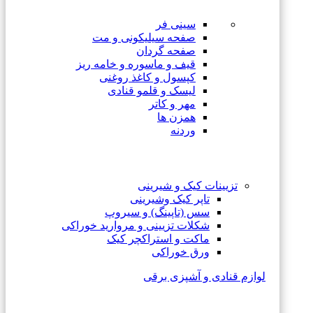
سینی فر
صفحه سیلیکونی و مت
صفحه گردان
قیف و ماسوره و خامه ریز
کپسول و کاغذ روغنی
لیسک و قلمو قنادی
مهر و کاتر
همزن ها
وردنه
تزیینات کیک و شیرینی
تاپر کیک وشیرینی
سس (تاپینگ) و سیروپ
شکلات تزیینی و مروارید خوراکی
ماکت و استراکچر کیک
ورق خوراکی
لوازم قنادی و آشپزی برقی