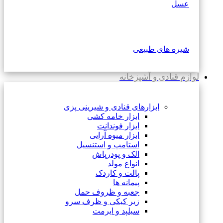
عسل
شیره های طبیعی
لوازم قنادی و آشپزخانه
ابزارهای قنادی و شیرینی پزی
ابزار خامه کشی
ابزار فوندانت
ابزار میوه آرایی
استامپ و استنسیل
الک و پودرپاش
انواع مولد
پالت و کاردک
پیمانه ها
جعبه و ظروف حمل
زیر کیکی و ظرف سرو
سیلپد و ایرمت