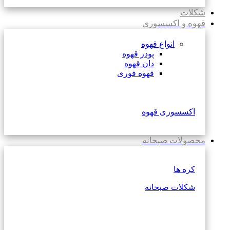
شکلات
قهوه و اکسسوری
انواع قهوه
پودر قهوه
دان قهوه
قهوه فوری
اکسسوری قهوه
محصولات صبحانه
کره ها
شکلات صبحانه