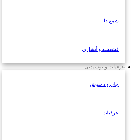
شمع ها
فشفشه و آبشاری
عرقیات و نوشیدنی
چای و دمنوش
عرقیات