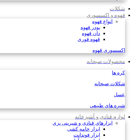
شکلات
قهوه و اکسسوری
انواع قهوه
پودر قهوه
دان قهوه
قهوه فوری
اکسسوری قهوه
محصولات صبحانه
کره ها
شکلات صبحانه
عسل
شیره های طبیعی
لوازم قنادی و آشپزخانه
ابزارهای قنادی و شیرینی پزی
ابزار خامه کشی
ابزار فوندانت