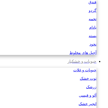
فندق
گردو
تخمه
بادام
پسته
نخود
آجیل های مخلوط
حبوبات و خشکبار
حبوبات و غلات
توت خشک
زرشک
آلو و قیسی
انجیر خشک