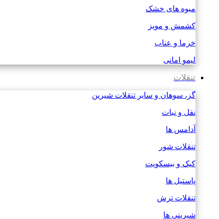
میوه های خشک
کشمش و مویز
خرما و عناب
لیمو امانی
تنقلات
گز، سوهان و سایر تنقلات شیرین
نقل و نبات
آدامس ها
تنقلات شور
کیک و بیسکویت
پاستیل ها
تنقلات ترش
شیرینی ها