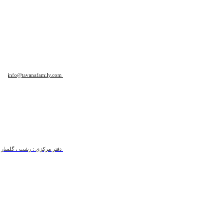
info@tavanafamily.com
دفتر مرکزی : رشت ، گلسار ، ب