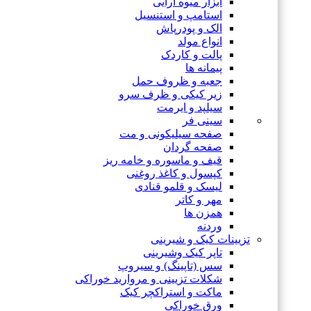
ابزار میوه آرایی
استامپ و استنسیل
الک و پودرپاش
انواع مولد
پالت و کاردک
پیمانه ها
جعبه و ظروف حمل
زیر کیکی و ظرف سرو
سیلپد و ایرمت
سینی فر
صفحه سیلیکونی و مت
صفحه گردان
قیف و ماسوره و خامه ریز
کپسول و کاغذ روغنی
لیسک و قلمو قنادی
مهر و کاتر
همزن ها
وردنه
تزیینات کیک و شیرینی
تاپر کیک وشیرینی
سس (تاپینگ) و سیروپ
شکلات تزیینی و مروارید خوراکی
ماکت و استراکچر کیک
ورق خوراکی