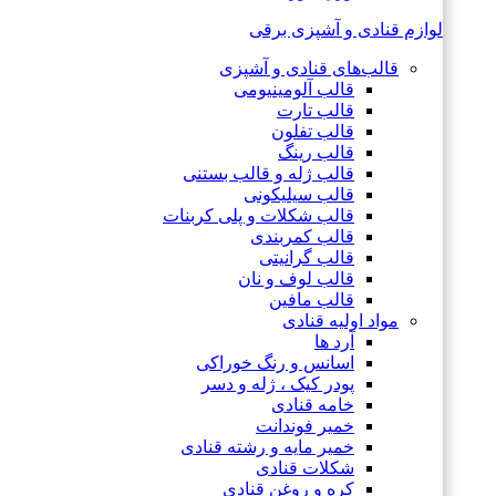
لوازم قنادی و آشپزی برقی
قالب‌های قنادی و آشپزی
قالب آلومینیومی
قالب تارت
قالب تفلون
قالب رینگ
قالب ژله و قالب بستنی
قالب سیلیکونی
قالب شکلات و پلی کربنات
قالب کمربندی
قالب گرانیتی
قالب لوف و نان
قالب مافین
مواد اولیه قنادی
آرد ها
اسانس و رنگ خوراکی
پودر کیک ، ژله و دسر
خامه قنادی
خمیر فوندانت
خمیر مایه و رشته قنادی
شکلات قنادی
کره و روغن قنادی