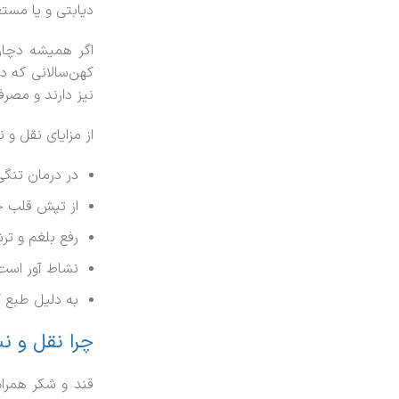
دیابتی و یا مست
اگر همیشه دچار
کهن‌سالانی که د
نیز دارند و مصرف
از مزایای نقل و ن
در درمان تنگ
از تپش قلب ج
رفع بلغم و ت
نشاط آور است
به دلیل طبع گ
چرا نقل و ن
قند و شکر همراه