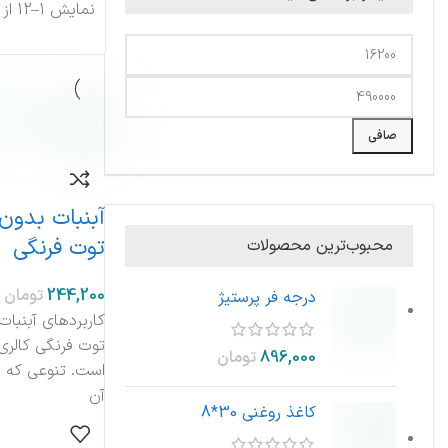
نمایش 1–12 از 25 نتیجه
صافی
آبنبات بدون 
توت فرنگی
محبوب‌ترین محصولات
تومان
درجه فر پرستیژ
کاربردهای آبنبات
توت فرنگی کالری
تومان
است. تنوعی که د
آن
کاغذ روغنی 30*8