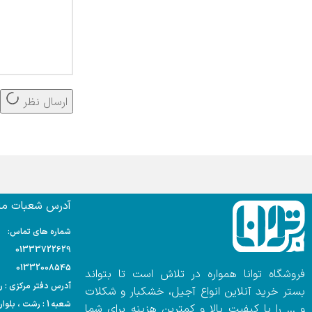
ارسال نظر
آدرس شعبات ما:
شماره های تماس:
01333722629
01332008545
فروشگاه توانا همواره در تلاش است تا بتواند
آدرس دفتر مرکزی : رشت
بستر خرید آنلاین انواع آجیل، خشکبار و شکلات
شعبه 1 : رشت ، بلوار مدرس ، هایپر مارکت احمدی
و … را با کیفیت بالا و کمترین هزینه برای شما