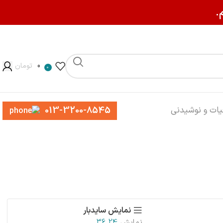
.
0
تومان
0
013-3200-8545
یات و نوشیدنی
نمایش سایدبار
نمایش
24
36