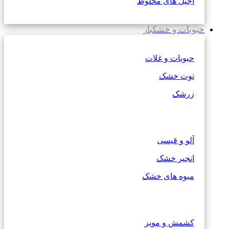
آجیل های مخلوط
حبوبات و خشکبار
حبوبات و غلات
توت خشک
زرشک
آلو و قیسی
انجیر خشک
میوه های خشک
کشمش و مویز