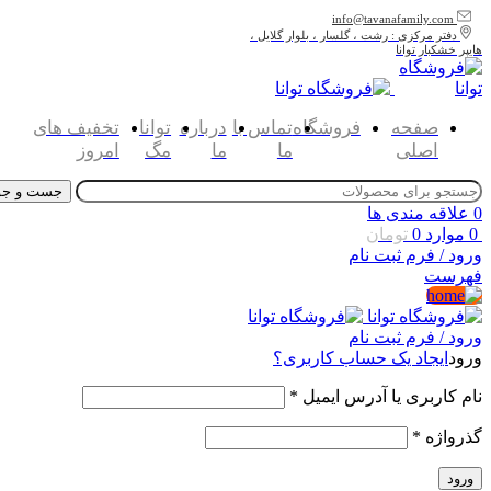
info@tavanafamily.com
دفتر مرکزی : رشت ، گلسار ، بلوار گلایل ،
هایپر خشکبار توانا
صفحه
فروشگاه
تماس با
درباره
توانا
تخفیف های
اصلی
ما
ما
مگ
امروز
جست و جو
0
علاقه مندی ها
0
موارد
0
تومان
ورود / فرم ثبت نام
فهرست
ورود / فرم ثبت نام
ورود
ایجاد یک حساب کاربری؟
نام کاربری یا آدرس ایمیل
*
گذرواژه
*
ورود