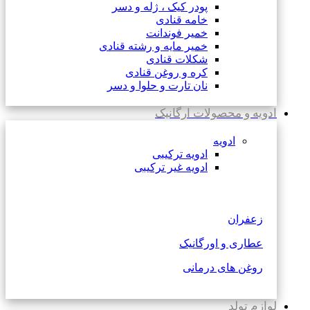
پودر کیک ، ژله و دسر
خامه قنادی
خمیر فوندانت
خمیر مایه و رشته قنادی
شکلات قنادی
کره و روغن قنادی
نان تارت و حلوا و دسر
ادویه و محصولات ارگانیک
ادویه
ادویه ترکیبی
ادویه غیر ترکیبی
زعفران
عطاری و اورگانیک
روغن های درمانی
لوازم تولد