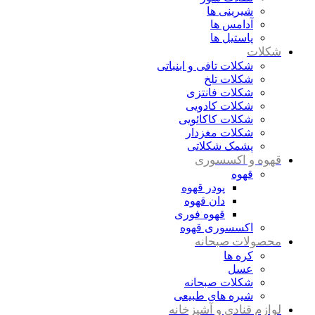
شیرینی ها
آدامس ها
پاستیل ها
شکلات
شکلات تافی و ابنباتی
شکلات تلخ
شکلات فانتزی
شکلات کادویی
شکلات کاکائویی
شکلات مغزدار
پشمک شکلاتی
قهوه و اکسسوری
قهوه
پودر قهوه
دان قهوه
قهوه فوری
اکسسوری قهوه
محصولات صبحانه
کره ها
عسل
شکلات صبحانه
شیره های طبیعی
لوازم قنادی و آشپزخانه