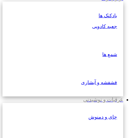
بادکنک ها
جعبه کادویی
شمع ها
فشفشه و آبشاری
عرقیات و نوشیدنی
چای و دمنوش