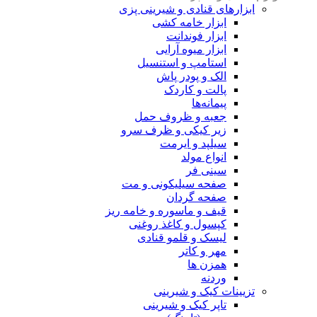
ابزارهای قنادی و شیرینی پزی
ابزار خامه کشی
ابزار فوندانت
ابزار میوه آرایی
استامپ و استنسیل
الک و پودر پاش
پالت و کاردک
پیمانه‌ها
جعبه و ظروف حمل
زیر کیکی و ظرف سرو
سیلپد و ایرمت
انواع مولد
سینی فر
صفحه سیلیکونی و مت
صفحه گردان
قیف و ماسوره و خامه ریز
کپسول و کاغذ روغنی
لیسک و قلمو قنادی
مهر و کاتر
همزن ها
وردنه
تزیینات کیک و شیرینی
تاپر کیک و شیرینی