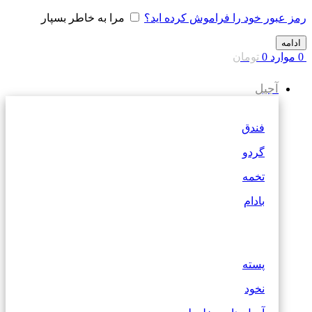
رمز عبور خود را فراموش کرده اید؟
مرا به خاطر بسپار
ادامه
0
موارد
0
تومان
آجیل
فندق
گردو
تخمه
بادام
پسته
نخود