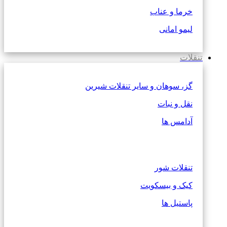
خرما و عناب
لیمو امانی
تنقلات
گز، سوهان و سایر تنقلات شیرین
نقل و نبات
آدامس ها
تنقلات شور
کیک و بیسکویت
پاستیل ها