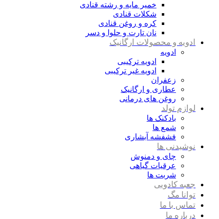
خمیر مایه و رشته قنادی
شکلات قنادی
کره و روغن قنادی
نان تارت و حلوا و دسر
ادویه و محصولات ارگانیک
ادویه
ادویه ترکیبی
ادویه غیر ترکیبی
زعفران
عطاری و ارگانیک
روغن های درمانی
لوازم تولد
بادکنک ها
شمع ها
فشفشه آبشاری
نوشیدنی ها
چای و دمنوش
عرقیات گیاهی
شربت ها
جعبه کادویی
توانا مگ
تماس با ما
درباره ما