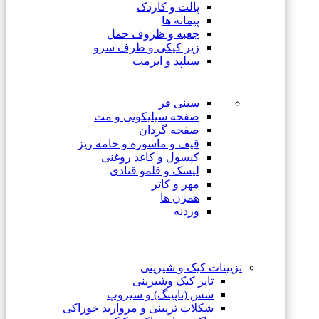
پالت و کاردک
پیمانه ها
جعبه و ظروف حمل
زیر کیکی و ظرف سرو
سیلپد و ایرمت
سینی فر
صفحه سیلیکونی و مت
صفحه گردان
قیف و ماسوره و خامه ریز
کپسول و کاغذ روغنی
لیسک و قلمو قنادی
مهر و کاتر
همزن ها
وردنه
تزیینات کیک و شیرینی
تاپر کیک وشیرینی
سس (تاپینگ) و سیروپ
شکلات تزیینی و مروارید خوراکی