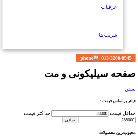
عرقیات
شربت ها
013-3200-8545
صفحه سیلیکونی و مت
بستن
فیلتر براساس قیمت :
حداقل قیمت
حداكثر قيمت
صافی
محبوب‌ترین محصولات