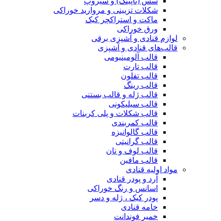
سس (تاپینگ) و سیروپ
شکلات تزیینی و مروارید خوراکی
ماکت و استراکچر کیک
ورق خوراکی
لوازم قنادی و آشپزی برقی
قالب‌های قنادی و آشپزی
قالب آلومینیومی
قالب تارت
قالب تفلون
قالب رینگ
قالب ژله و قالب بستنی
قالب سیلیکونی
قالب شکلات و پلی کربنات
قالب کمربندی
قالب گالوانیزه
قالب گرانیتی
قالب لوف و نان
قالب مافین
مواد اولیه قنادی
آرد و پودر قنادی
اسانس و رنگ خوراکی
پودر کیک ، ژله و دسر
خامه قنادی
خمیر فوندانت