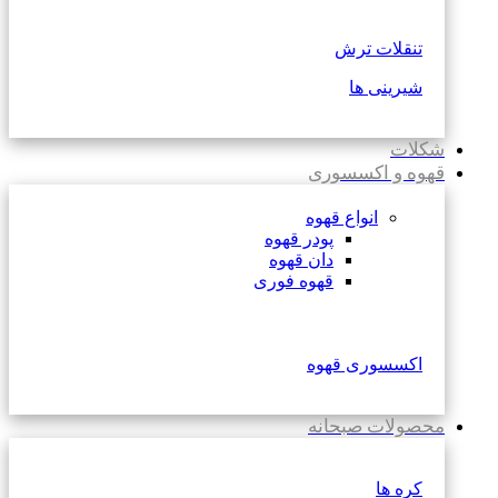
تنقلات ترش
شیرینی ها
شکلات
قهوه و اکسسوری
انواع قهوه
پودر قهوه
دان قهوه
قهوه فوری
اکسسوری قهوه
محصولات صبحانه
کره ها