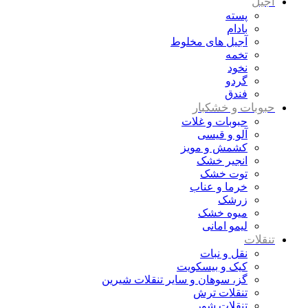
آجیل
پسته
بادام
آجیل های مخلوط
تخمه
نخود
گردو
فندق
حبوبات و خشکبار
حبوبات و غلات
آلو و قیسی
کشمش و مویز
انجیر خشک
توت خشک
خرما و عناب
زرشک
میوه خشک
لیمو امانی
تنقلات
نقل و نبات
کیک و بیسکویت
گز، سوهان و سایر تنقلات شیرین
تنقلات ترش
تنقلات شور