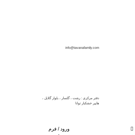
info@tavanafamily.com
دفتر مرکزی : رشت ، گلسار ، بلوار گلایل ،
هایپر خشکبار توانا
ورود / فرم