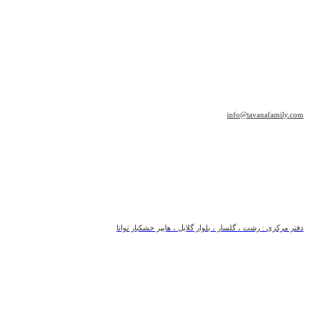
info@tavanafamily.com
دفتر مرکزی : رشت ، گلسار ، بلوار گلایل ، هایپر خشکبار توانا