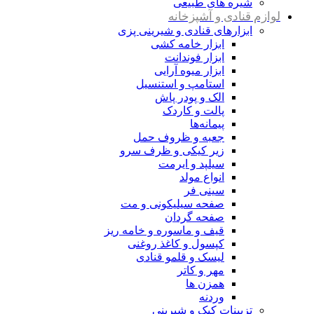
شیره های طبیعی
لوازم قنادی و آشپزخانه
ابزارهای قنادی و شیرینی پزی
ابزار خامه کشی
ابزار فوندانت
ابزار میوه آرایی
استامپ و استنسیل
الک و پودر پاش
پالت و کاردک
پیمانه‌ها
جعبه و ظروف حمل
زیر کیکی و ظرف سرو
سیلپد و ایرمت
انواع مولد
سینی فر
صفحه سیلیکونی و مت
صفحه گردان
قیف و ماسوره و خامه ریز
کپسول و کاغذ روغنی
لیسک و قلمو قنادی
مهر و کاتر
همزن ها
وردنه
تزیینات کیک و شیرینی