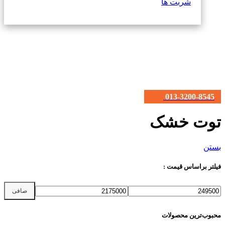
شربت ها
013-3200-8545
توت خشک
بستن
فیلتر براساس قیمت :
حداقل قیمت
حداكثر قيمت
صافی
محبوب‌ترین محصولات