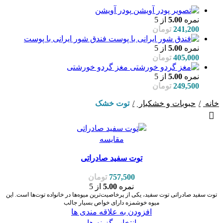
پودر آویشن
نمره
5.00
از 5
241,200
تومان
فندق شور ایرانی با پوست
نمره
5.00
از 5
405,000
تومان
مغز گردو خورشتی
نمره
5.00
از 5
249,500
تومان
خانه
حبوبات و خشکبار
توت خشک
مقایسه
توت سفید صادراتی
757,500
تومان
نمره
5.00
از 5
توت سفید صادراتی توت سفید، یکی از پرخاصیت‌ترین میوه‌ها در خانواده توت‌ها است. این
میوه خوشمزه دارای خواص بسیار جالب
افزودن به علاقه مندی ها
انتخاب گزینه ها