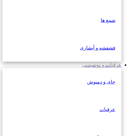
شمع ها
فشفشه و آبشاری
عرقیات و نوشیدنی
چای و دمنوش
عرقیات