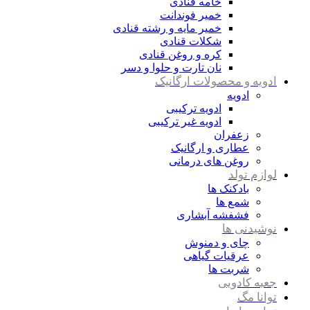
خامه قنادی
خمیر فوندانت
خمیر مایه و رشته قنادی
شکلات قنادی
کره و روغن قنادی
نان تارت و حلوا و دسر
ادویه و محصولات ارگانیک
ادویه
ادویه ترکیبی
ادویه غیر ترکیبی
زعفران
عطاری و ارگانیک
روغن های درمانی
لوازم تولد
بادکنک ها
شمع ها
فشفشه آبشاری
نوشیدنی ها
چای و دمنوش
عرقیات گیاهی
شربت ها
جعبه کادویی
توانا مگ