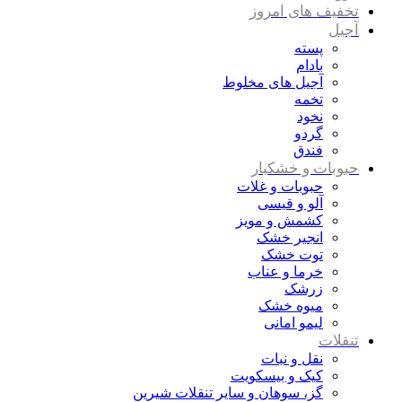
تخفیف های امروز
آجیل
پسته
بادام
آجیل های مخلوط
تخمه
نخود
گردو
فندق
حبوبات و خشکبار
حبوبات و غلات
آلو و قیسی
کشمش و مویز
انجیر خشک
توت خشک
خرما و عناب
زرشک
میوه خشک
لیمو امانی
تنقلات
نقل و نبات
کیک و بیسکویت
گز، سوهان و سایر تنقلات شیرین