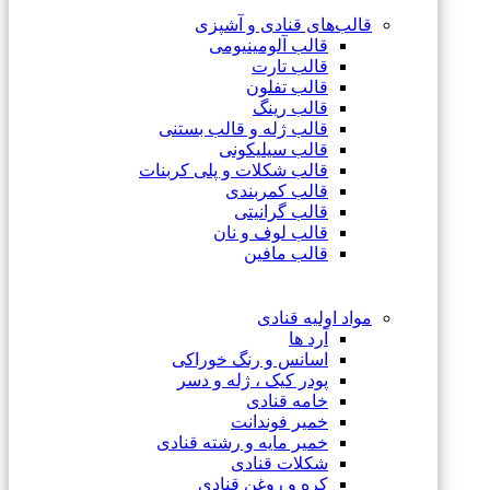
قالب‌های قنادی و آشپزی
قالب آلومینیومی
قالب تارت
قالب تفلون
قالب رینگ
قالب ژله و قالب بستنی
قالب سیلیکونی
قالب شکلات و پلی کربنات
قالب کمربندی
قالب گرانیتی
قالب لوف و نان
قالب مافین
مواد اولیه قنادی
آرد ها
اسانس و رنگ خوراکی
پودر کیک ، ژله و دسر
خامه قنادی
خمیر فوندانت
خمیر مایه و رشته قنادی
شکلات قنادی
کره و روغن قنادی