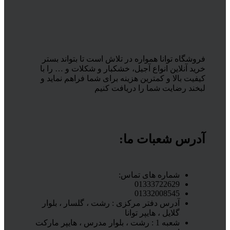
فروشگاه توانا همواره در تلاش است تا بتواند بستر
خرید آنلاین انواع آجیل، خشکبار و شکلات و … را با
کیفیت بالا و کمترین هزینه برای شما فراهم نماید و
لبخند رضایت شما را دریافت کنیم
آدرس شعبات ما:
شماره های تماس:
01333722629
01332008545
آدرس دفتر مرکزی : رشت ، گلسار ، بلوار
گلایل ، هایپر توانا
شعبه 1 : رشت ، بلوار مدرس ، هایپر مارکت