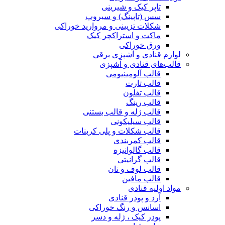
تاپر کیک و شیرینی
سس (تاپینگ) و سیروپ
شکلات تزیینی و مروارید خوراکی
ماکت و استراکچر کیک
ورق خوراکی
لوازم قنادی و آشپزی برقی
قالب‌های قنادی و آشپزی
قالب آلومینیومی
قالب تارت
قالب تفلون
قالب رینگ
قالب ژله و قالب بستنی
قالب سیلیکونی
قالب شکلات و پلی کربنات
قالب کمربندی
قالب گالوانیزه
قالب گرانیتی
قالب لوف و نان
قالب مافین
مواد اولیه قنادی
آرد و پودر قنادی
اسانس و رنگ خوراکی
پودر کیک ، ژله و دسر