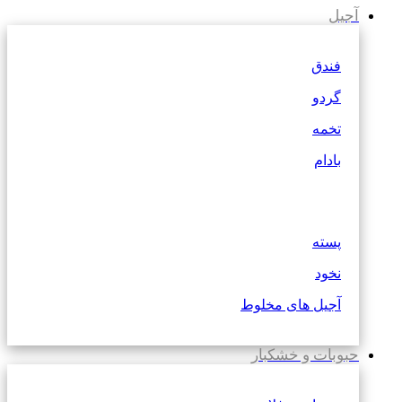
آجیل
فندق
گردو
تخمه
بادام
پسته
نخود
آجیل های مخلوط
حبوبات و خشکبار