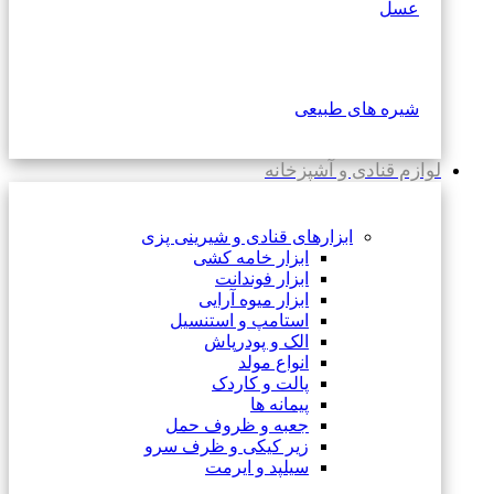
عسل
شیره های طبیعی
لوازم قنادی و آشپزخانه
ابزارهای قنادی و شیرینی پزی
ابزار خامه کشی
ابزار فوندانت
ابزار میوه آرایی
استامپ و استنسیل
الک و پودرپاش
انواع مولد
پالت و کاردک
پیمانه ها
جعبه و ظروف حمل
زیر کیکی و ظرف سرو
سیلپد و ایرمت