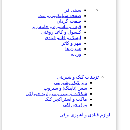
سینی فر
صفحه سیلیکونی و مت
صفحه گردان
قیف و ماسوره و خامه ریز
کپسول و کاغذ روغنی
لیسک و قلمو قنادی
مهر و کاتر
همزن ها
وردنه
تزیینات کیک و شیرینی
تاپر کیک وشیرینی
سس (تاپینگ) و سیروپ
شکلات تزیینی و مروارید خوراکی
ماکت و استراکچر کیک
ورق خوراکی
لوازم قنادی و آشپزی برقی