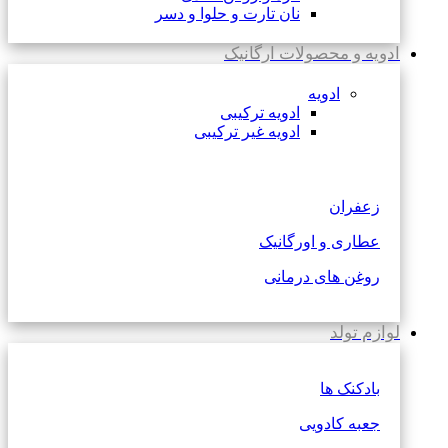
نان تارت و حلوا و دسر
ادویه و محصولات ارگانیک
ادویه
ادویه ترکیبی
ادویه غیر ترکیبی
زعفران
عطاری و اورگانیک
روغن های درمانی
لوازم تولد
بادکنک ها
جعبه کادویی