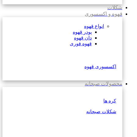
شکلات
قهوه و اکسسوری
انواع قهوه
پودر قهوه
دان قهوه
قهوه فوری
اکسسوری قهوه
محصولات صبحانه
کره ها
شکلات صبحانه