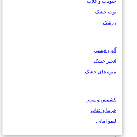
حبوبات و غلات
توت خشک
زرشک
آلو و قیسی
انجیر خشک
میوه های خشک
کشمش و مویز
خرما و عناب
لیمو امانی