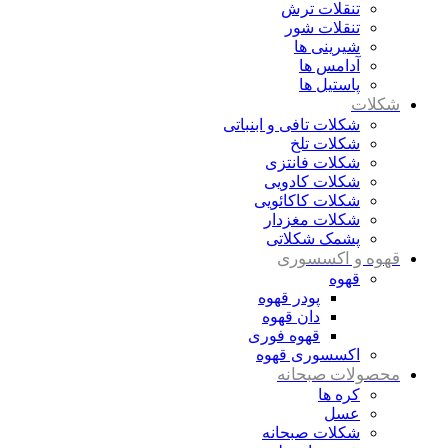
تنقلات ترش
تنقلات شور
شیرینی ها
آدامس ها
پاستیل ها
شکلات
شکلات تافی و ابنباتی
شکلات تلخ
شکلات فانتزی
شکلات کادویی
شکلات کاکائویی
شکلات مغزدار
پشمک شکلاتی
قهوه و اکسسوری
قهوه
پودر قهوه
دان قهوه
قهوه فوری
اکسسوری قهوه
محصولات صبحانه
کره ها
عسل
شکلات صبحانه