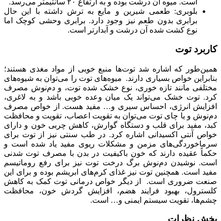
است. میوه آن درشت بوده و به ارتفاع ۲۰ سانتیمتر می‌رسد.
بلوبری: طعمی شیرین و مایع به ترش داشته با این حال
برابری بدون طعم نیز وجود دارد. برابری وحشی کوچک اما
نوع کشت شده آن درشت و آبدارتر است.
کاربرد توت
همین‌طور که اشاره شد توت‌ها منبع خوبی از مواد مغذی هستند؛
بنابراین خواص بسیاری دارند. میوه‌های توت را می‌توان به شیوه‌های
مختلفی مانند تازه خوری، نوع خشک شده توت، و دم‌نوش مصرف
کرد. توت خشک می‌تواند یک میان وعده خوبی باشد و به لاغری،
افزایش انرژی، احساس سیری و… مفید هست. از خواص مصرف
دم‌نوش و یا چای توت می‌توان به تقویت اعصاب، تقویت و محافظت
کبد، مفید برای قلب و دستگاه گوارش، کاهش چربی خون و دارای
خواص آنتی اکسیدانی اشاره کرد. در طب سنتی نیز از توت برای
سرماخوردگی‌های مزمن و مشکلات ریوی مفید یاد شده است و
حکماً عقیده دارند که خون باکیفیت در بدن با مصرف توت شدنی
است. نوشیدن دم‌نوش برگ درخت توت نیز برای رفع روماتیسم
مفید است. همچنین توت نیز غذای کرم‌های ابریشم بوده و برای این
صنعت ضروری است. از دیگر خواص درمانی توت کمک به کاهش
کلسترول، بهبود فرایند هضم، افزایش گردش خون، محافظت
چشم‌ها، تقویت سیستم ایمنی و… است.
بخش نظرات