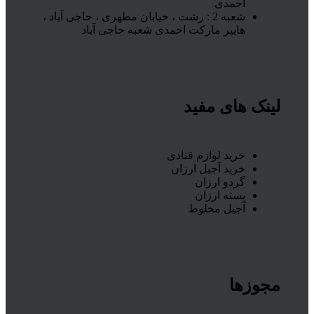
احمدی
شعبه 2 : رشت ، خیابان مطهری ، حاجی آباد ،
هایپر مارکت احمدی شعبه حاجی آباد
لینک های مفید
خرید لوازم قنادی
خرید آجیل ارزان
گردو ارزان
پسته ارزان
آجیل مخلوط
مجوزها