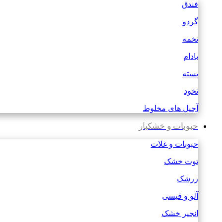
فندق
گردو
تخمه
بادام
پسته
نخود
آجیل های مخلوط
حبوبات و خشکبار
حبوبات و غلات
توت خشک
زرشک
آلو و قیسی
انجیر خشک