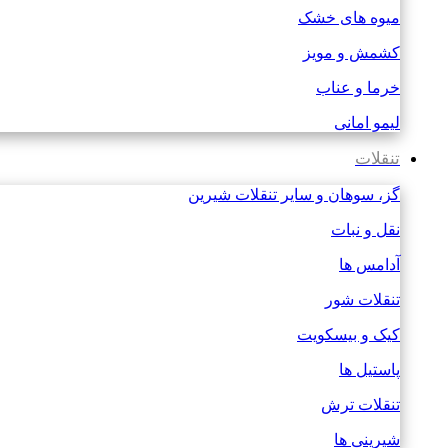
میوه های خشک
کشمش و مویز
خرما و عناب
لیمو امانی
تنقلات
گز، سوهان و سایر تنقلات شیرین
نقل و نبات
آدامس ها
تنقلات شور
کیک و بیسکویت
پاستیل ها
تنقلات ترش
شیرینی ها