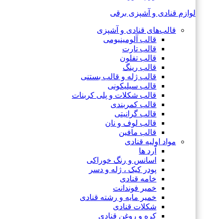
لوازم قنادی و آشپزی برقی
قالب‌های قنادی و آشپزی
قالب آلومینیومی
قالب تارت
قالب تفلون
قالب رینگ
قالب ژله و قالب بستنی
قالب سیلیکونی
قالب شکلات و پلی کربنات
قالب کمربندی
قالب گرانیتی
قالب لوف و نان
قالب مافین
مواد اولیه قنادی
آرد ها
اسانس و رنگ خوراکی
پودر کیک ، ژله و دسر
خامه قنادی
خمیر فوندانت
خمیر مایه و رشته قنادی
شکلات قنادی
کره و روغن قنادی