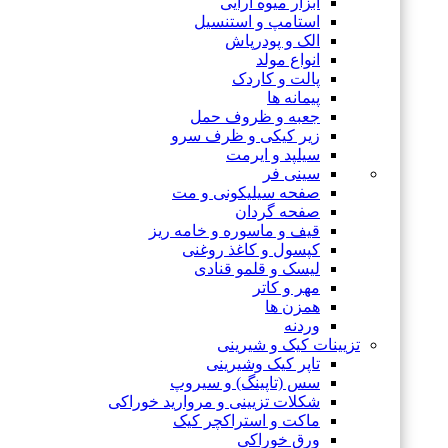
ابزار میوه آرایی
استامپ و استنسیل
الک و پودرپاش
انواع مولد
پالت و کاردک
پیمانه ها
جعبه و ظروف حمل
زیر کیکی و ظرف سرو
سیلپد و ایرمت
سینی فر
صفحه سیلیکونی و مت
صفحه گردان
قیف و ماسوره و خامه ریز
کپسول و کاغذ روغنی
لیسک و قلمو قنادی
مهر و کاتر
همزن ها
وردنه
تزیینات کیک و شیرینی
تاپر کیک وشیرینی
سس (تاپینگ) و سیروپ
شکلات تزیینی و مروارید خوراکی
ماکت و استراکچر کیک
ورق خوراکی