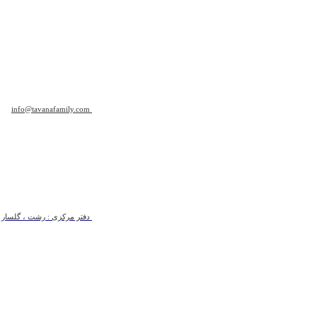
info@tavanafamily.com
دفتر مرکزی : رشت ، گلسار ، ب