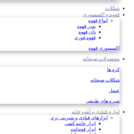
شکلات
قهوه و اکسسوری
انواع قهوه
پودر قهوه
دان قهوه
قهوه فوری
اکسسوری قهوه
محصولات صبحانه
کره ها
شکلات صبحانه
عسل
شیره های طبیعی
لوازم قنادی و آشپزخانه
ابزارهای قنادی و شیرینی پزی
ابزار خامه کشی
ابزار فوندانت