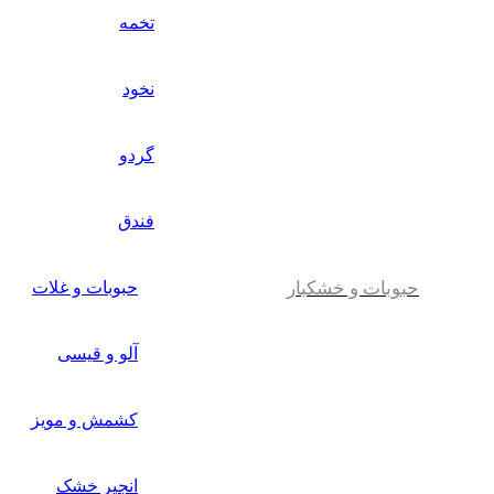
تخمه
نخود
گردو
فندق
حبوبات و خشکبار
حبوبات و غلات
آلو و قیسی
کشمش و مویز
انجیر خشک