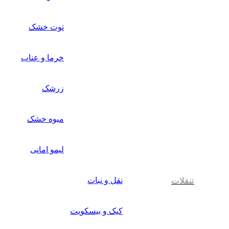
توت خشک
خرما و عناب
زرشک
میوه خشک
لیمو امانی
تنقلات
نقل و نبات
کیک و بیسکویت