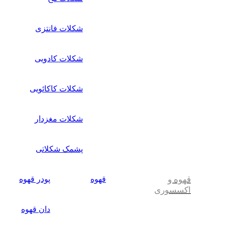
شکلات فانتزی
شکلات کادویی
شکلات کاکائویی
شکلات مغزدار
پشمک شکلاتی
قهوه و
قهوه
پودر قهوه
اکسسوری
دان قهوه