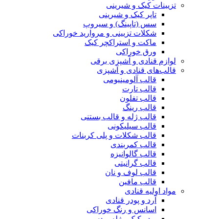
تزیینات کیک و شیرینی
تاپر کیک و شیرینی
سس (تاپینگ) و سیروپ
شکلات تزیینی و مروارید خوراکی
ماکت و استراکچر کیک
ورق خوراکی
لوازم قنادی و آشپزی برقی
قالب‌های قنادی و آشپزی
قالب آلومینیومی
قالب تارت
قالب تفلون
قالب رینگ
قالب ژله و قالب بستنی
قالب سیلیکونی
قالب شکلات و پلی کربنات
قالب کمربندی
قالب گالوانیزه
قالب گرانیتی
قالب لوف و نان
قالب مافین
مواد اولیه قنادی
آرد و پودر قنادی
اسانس و رنگ خوراکی
پودر کیک ، ژله و دسر