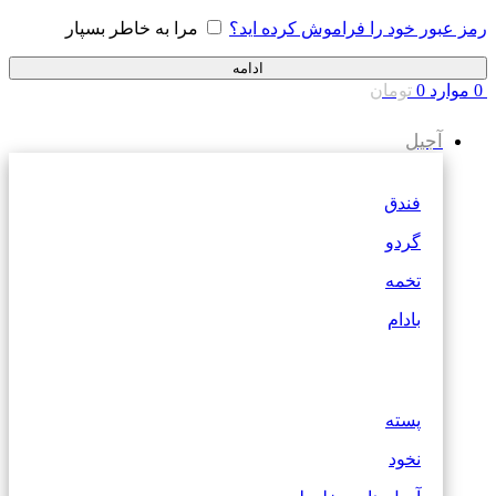
رمز عبور خود را فراموش کرده اید؟
مرا به خاطر بسپار
ادامه
0
موارد
0
تومان
آجیل
فندق
گردو
تخمه
بادام
پسته
نخود