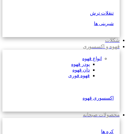
تنقلات ترش
شیرینی ها
شکلات
قهوه و اکسسوری
انواع قهوه
پودر قهوه
دان قهوه
قهوه فوری
اکسسوری قهوه
محصولات صبحانه
کره ها