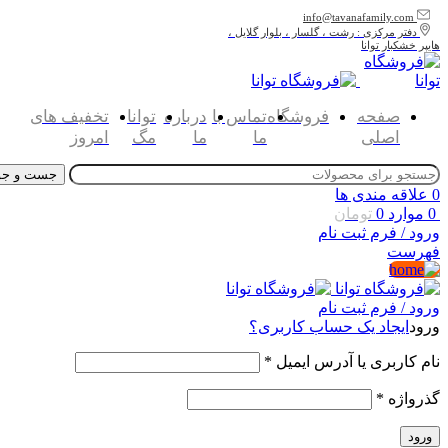
info@tavanafamily.com
دفتر مرکزی : رشت ، گلسار ، بلوار گلایل ،
هایپر خشکبار توانا
صفحه
فروشگاه
تماس با
درباره
توانا
تخفیف های
اصلی
ما
ما
مگ
امروز
جست و جو
0
علاقه مندی ها
0
موارد
0
تومان
ورود / فرم ثبت نام
فهرست
ورود / فرم ثبت نام
ورود
ایجاد یک حساب کاربری؟
نام کاربری یا آدرس ایمیل
*
گذرواژه
*
ورود