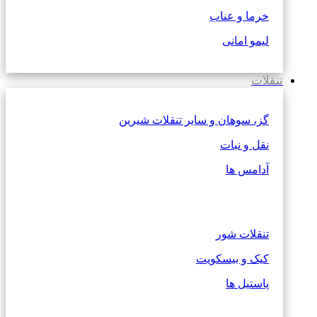
خرما و عناب
لیمو امانی
تنقلات
گز، سوهان و سایر تنقلات شیرین
نقل و نبات
آدامس ها
تنقلات شور
کیک و بیسکویت
پاستیل ها