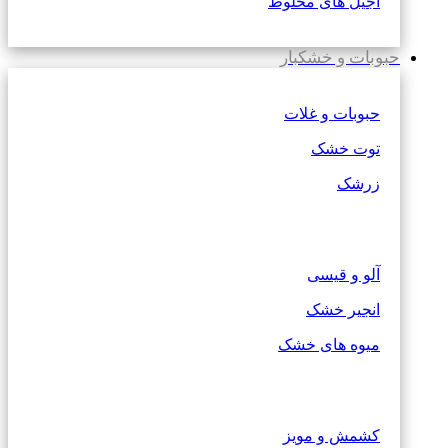
آجیل های مخلوط
حبوبات و خشکبار
حبوبات و غلات
توت خشک
زرشک
آلو و قیسی
انجیر خشک
میوه های خشک
کشمش و مویز