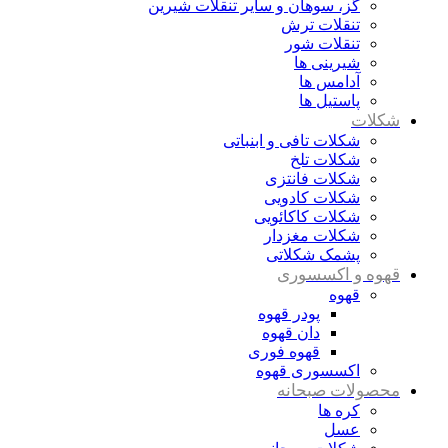
گز، سوهان و سایر تنقلات شیرین
تنقلات ترش
تنقلات شور
شیرینی ها
آدامس ها
پاستیل ها
شکلات
شکلات تافی و ابنباتی
شکلات تلخ
شکلات فانتزی
شکلات کادویی
شکلات کاکائویی
شکلات مغزدار
پشمک شکلاتی
قهوه و اکسسوری
قهوه
پودر قهوه
دان قهوه
قهوه فوری
اکسسوری قهوه
محصولات صبحانه
کره ها
عسل