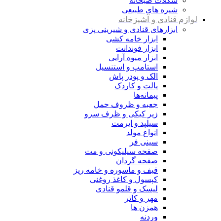
شکلات صبحانه
شیره های طبیعی
لوازم قنادی و آشپزخانه
ابزارهای قنادی و شیرینی پزی
ابزار خامه کشی
ابزار فوندانت
ابزار میوه آرایی
استامپ و استنسیل
الک و پودر پاش
پالت و کاردک
پیمانه‌ها
جعبه و ظروف حمل
زیر کیکی و ظرف سرو
سیلپد و ایرمت
انواع مولد
سینی فر
صفحه سیلیکونی و مت
صفحه گردان
قیف و ماسوره و خامه ریز
کپسول و کاغذ روغنی
لیسک و قلمو قنادی
مهر و کاتر
همزن ها
وردنه