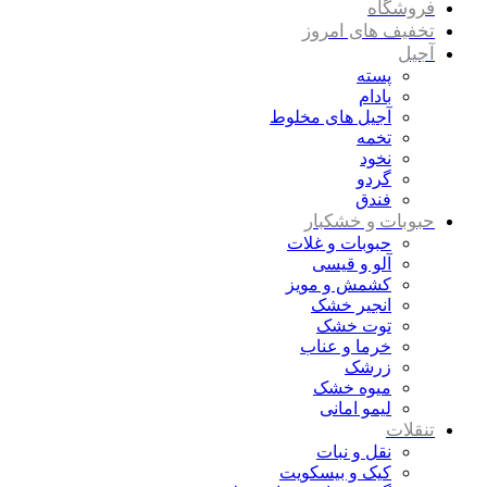
فروشگاه
تخفیف های امروز
آجیل
پسته
بادام
آجیل های مخلوط
تخمه
نخود
گردو
فندق
حبوبات و خشکبار
حبوبات و غلات
آلو و قیسی
کشمش و مویز
انجیر خشک
توت خشک
خرما و عناب
زرشک
میوه خشک
لیمو امانی
تنقلات
نقل و نبات
کیک و بیسکویت