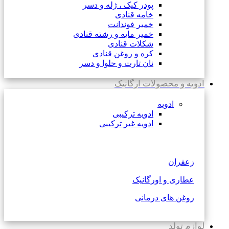
پودر کیک ، ژله و دسر
خامه قنادی
خمیر فوندانت
خمیر مایه و رشته قنادی
شکلات قنادی
کره و روغن قنادی
نان تارت و حلوا و دسر
ادویه و محصولات ارگانیک
ادویه
ادویه ترکیبی
ادویه غیر ترکیبی
زعفران
عطاری و اورگانیک
روغن های درمانی
لوازم تولد