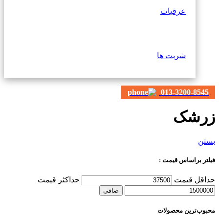
عرقیات
شربت ها
013-3200-8545
زرشک
بستن
فیلتر براساس قیمت :
حداقل قیمت
حداكثر قيمت
صافی
محبوب‌ترین محصولات