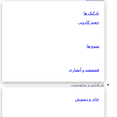
بادکنک ها
جعبه کادویی
شمع ها
فشفشه و آبشاری
عرقیات و نوشیدنی
چای و دمنوش