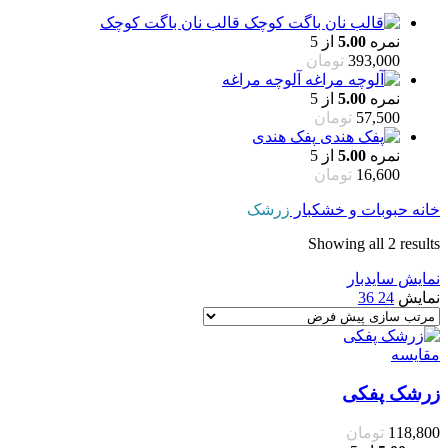
قالب نان باگت کوچک
نمره
5.00
از 5
393,000
تومان
آلوچه مراغه
نمره
5.00
از 5
57,500
تومان
پفک هندی
نمره
5.00
از 5
16,600
تومان
خانه
حبوبات و خشکبار
زرشک
Showing all 2 results
نمایش سایدبار
نمایش
24
36
مقایسه
زرشک پفکی
118,800
تومان