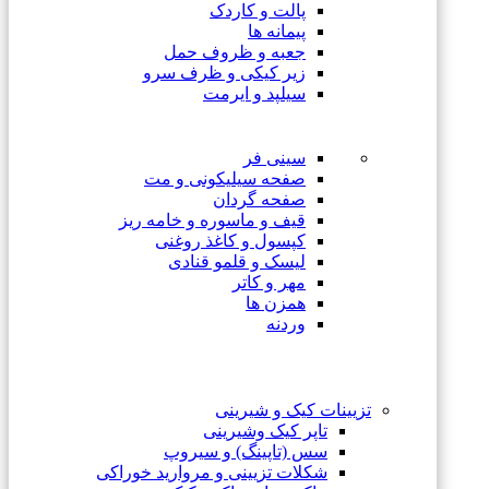
پالت و کاردک
پیمانه ها
جعبه و ظروف حمل
زیر کیکی و ظرف سرو
سیلپد و ایرمت
سینی فر
صفحه سیلیکونی و مت
صفحه گردان
قیف و ماسوره و خامه ریز
کپسول و کاغذ روغنی
لیسک و قلمو قنادی
مهر و کاتر
همزن ها
وردنه
تزیینات کیک و شیرینی
تاپر کیک وشیرینی
سس (تاپینگ) و سیروپ
شکلات تزیینی و مروارید خوراکی