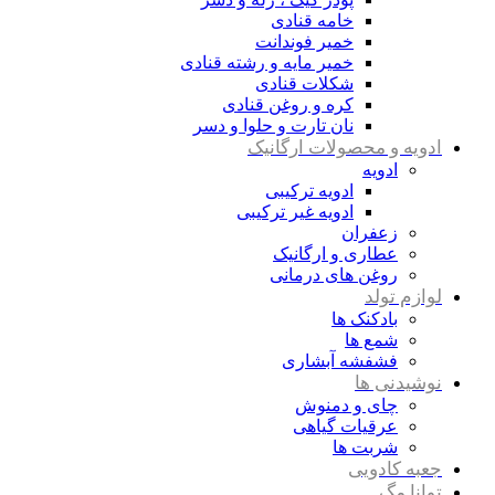
خامه قنادی
خمیر فوندانت
خمیر مایه و رشته قنادی
شکلات قنادی
کره و روغن قنادی
نان تارت و حلوا و دسر
ادویه و محصولات ارگانیک
ادویه
ادویه ترکیبی
ادویه غیر ترکیبی
زعفران
عطاری و ارگانیک
روغن های درمانی
لوازم تولد
بادکنک ها
شمع ها
فشفشه آبشاری
نوشیدنی ها
چای و دمنوش
عرقیات گیاهی
شربت ها
جعبه کادویی
توانا مگ