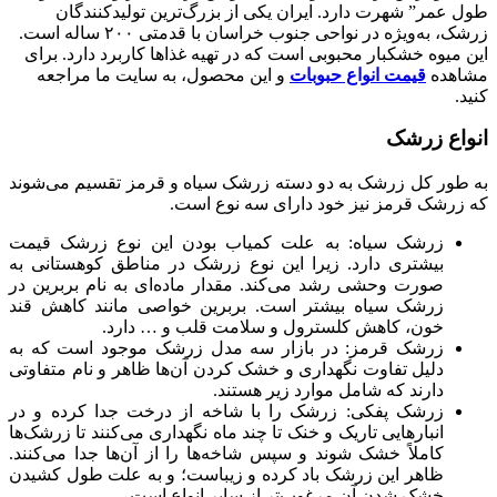
طول عمر” شهرت دارد. ایران یکی از بزرگ‌ترین تولیدکنندگان
زرشک، به‌ویژه در نواحی جنوب خراسان با قدمتی ۲۰۰ ساله است.
این میوه خشکبار محبوبی است که در تهیه غذاها کاربرد دارد. برای
مشاهده
قیمت انواع حبوبات
و این محصول، به سایت ما مراجعه
کنید.
انواع زرشک
به طور کل زرشک به دو دسته زرشک سیاه و قرمز تقسیم می‌شوند
که زرشک قرمز نیز خود دارای سه نوع است.
زرشک سیاه: به علت کمیاب بودن این نوع زرشک قیمت
بیشتری دارد. زیرا این نوع زرشک در مناطق کوهستانی به
صورت وحشی رشد می‌کند. مقدار ماده‌ای به نام بربرین در
زرشک سیاه بیشتر است. بربرین خواصی مانند کاهش قند
خون، کاهش کلسترول و سلامت قلب و … دارد.
زرشک قرمز: در بازار سه مدل زرشک موجود است که به
دلیل تفاوت نگهداری و خشک کردن آن‌ها ظاهر و نام متفاوتی
دارند که شامل موارد زیر هستند.
زرشک پفکی: زرشک را با شاخه از درخت جدا کرده و در
انبارهایی تاریک و خنک تا چند ماه نگهداری می‌کنند تا زرشک‌ها
کاملاً خشک شوند و سپس شاخه‌ها را از آن‌ها جدا می‌کنند.
ظاهر این زرشک باد کرده و زیباست؛ و به علت طول کشیدن
خشک شدن آن مرغوب‌تر از سایر انواع است.