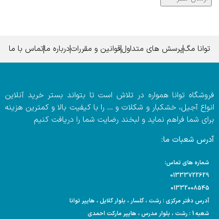
توانا مگ
پرسش های متداول
قوانین و مقررات
درباره ما
تماس با ما
فروشگاه توانا همواره در تلاش است تا بتواند بستر خرید آنلاین
انواع آجیل، خشکبار و شکلات و … را با کیفیت بالا و کمترین هزینه
برای شما فراهم نماید و لبخند رضایت شما را دریافت کنیم
آدرس شعبات ما:
شماره های تماس:
01333722629
01332008545
آدرس دفتر مرکزی : رشت ، گلسار ، بلوار گلایل ، هایپر توانا
شعبه 1 : رشت ، بلوار مدرس ، هایپر مارکت احمدی