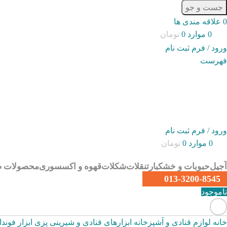
جست و جو
0
علاقه مندی ها
0
موارد
0
تومان
ورود / فرم ثبت نام
فهرست
ورود / فرم ثبت نام
0
موارد
0
تومان
آجیل
حبوبات و خشکبار
تنقلات
شکلات
قهوه و اکسسوری
محصولات ص
013-3200-8545
ناموجود
خانه
لوازم قنادی و آشپزخانه
ابزارهای قنادی و شیرینی پزی
ابزار فوند