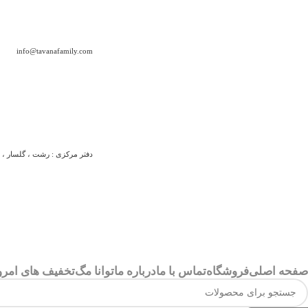
info@tavanafamily.com
دفتر مرکزی : رشت ، گلسار ، بلو
صفحه اصلی
فروشگاه
تماس با ما
درباره ما
توانا مگ
تخفیف های امرو