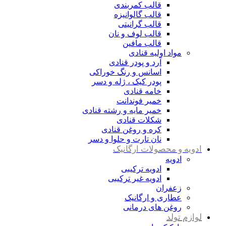
قالب کمربندی
قالب گالوانیزه
قالب گرانیتی
قالب لوف و نان
قالب مافین
مواد اولیه قنادی
آرد و پودر قنادی
اسانس و رنگ خوراکی
پودر کیک ، ژله و دسر
خامه قنادی
خمیر فوندانت
خمیر مایه و رشته قنادی
شکلات قنادی
کره و روغن قنادی
نان تارت و حلوا و دسر
ادویه و محصولات ارگانیک
ادویه
ادویه ترکیبی
ادویه غیر ترکیبی
زعفران
عطاری و ارگانیک
روغن های درمانی
لوازم تولد