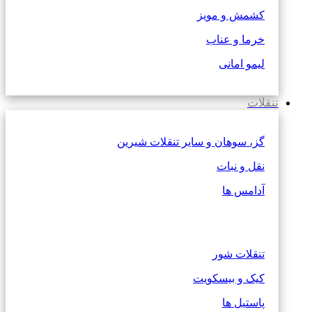
کشمش و مویز
خرما و عناب
لیمو امانی
تنقلات
گز، سوهان و سایر تنقلات شیرین
نقل و نبات
آدامس ها
تنقلات شور
کیک و بیسکویت
پاستیل ها