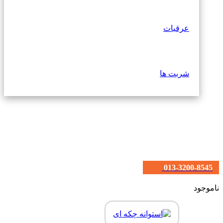
عرقیات
شربت ها
013-3200-8545
ناموجود