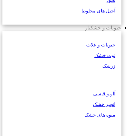
نخود
آجیل های مخلوط
حبوبات و خشکبار
حبوبات و غلات
توت خشک
زرشک
آلو و قیسی
انجیر خشک
میوه های خشک