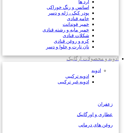
آرد ها
اسانس و رنگ خوراکی
پودر کیک ، ژله و دسر
خامه قنادی
خمیر فوندانت
خمیر مایه و رشته قنادی
شکلات قنادی
کره و روغن قنادی
نان تارت و حلوا و دسر
ادویه و محصولات ارگانیک
ادویه
ادویه ترکیبی
ادویه غیر ترکیبی
زعفران
عطاری و اورگانیک
روغن های درمانی