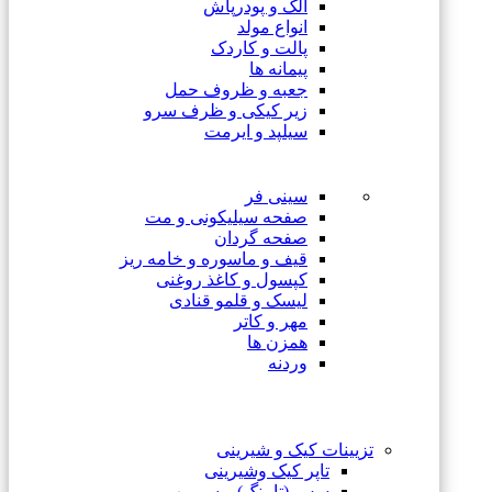
الک و پودرپاش
انواع مولد
پالت و کاردک
پیمانه ها
جعبه و ظروف حمل
زیر کیکی و ظرف سرو
سیلپد و ایرمت
سینی فر
صفحه سیلیکونی و مت
صفحه گردان
قیف و ماسوره و خامه ریز
کپسول و کاغذ روغنی
لیسک و قلمو قنادی
مهر و کاتر
همزن ها
وردنه
تزیینات کیک و شیرینی
تاپر کیک وشیرینی
سس (تاپینگ) و سیروپ