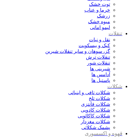
توت خشک
خرما و عناب
زرشک
میوه خشک
لیمو امانی
تنقلات
نقل و نبات
کیک و بیسکویت
گز، سوهان و سایر تنقلات شیرین
تنقلات ترش
تنقلات شور
شیرینی ها
آدامس ها
پاستیل ها
شکلات
شکلات تافی و ابنباتی
شکلات تلخ
شکلات فانتزی
شکلات کادویی
شکلات کاکائویی
شکلات مغزدار
پشمک شکلاتی
قهوه و اکسسوری