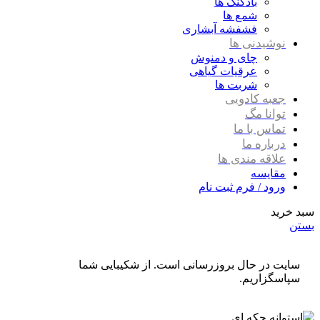
بادکنک ها
شمع ها
فشفشه آبشاری
نوشیدنی ها
چای و دمنوش
عرقیات گیاهی
شربت ها
جعبه کادویی
توانا مگ
تماس با ما
درباره ما
علاقه مندی ها
مقایسه
ورود / فرم ثبت نام
سبد خرید
بستن
سایت در حال بروزرسانی است. از شکیبایی شما
سپاسگزاریم.