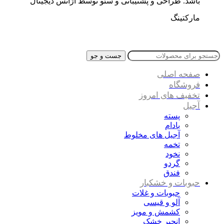
باشد. طراحی و پشتیبانی و سئو توسط آژانس دیجیتال
مارکتینگ
جست و جو
صفحه اصلی
فروشگاه
تخفیف های امروز
آجیل
پسته
بادام
آجیل های مخلوط
تخمه
نخود
گردو
فندق
حبوبات و خشکبار
حبوبات و غلات
آلو و قیسی
کشمش و مویز
انجیر خشک