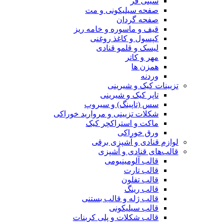
سینی فر
صفحه سیلیکونی و مت
صفحه گردان
قیف و ماسوره و خامه ریز
کپسول و کاغذ روغنی
لیسک و قلمو قنادی
مهر و کاتر
همزن ها
وردنه
تزیینات کیک و شیرینی
تاپر کیک و شیرینی
سس (تاپینگ) و سیروپ
شکلات تزیینی و مروارید خوراکی
ماکت و استراکچر کیک
ورق خوراکی
لوازم قنادی و آشپزی برقی
قالب‌های قنادی و آشپزی
قالب آلومینیومی
قالب تارت
قالب تفلون
قالب رینگ
قالب ژله و قالب بستنی
قالب سیلیکونی
قالب شکلات و پلی کربنات