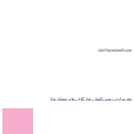
info@tavanafamily.com
دفتر مرکزی : رشت ، گلسار ، بلوار گلایل ، هایپر خشکبار توانا