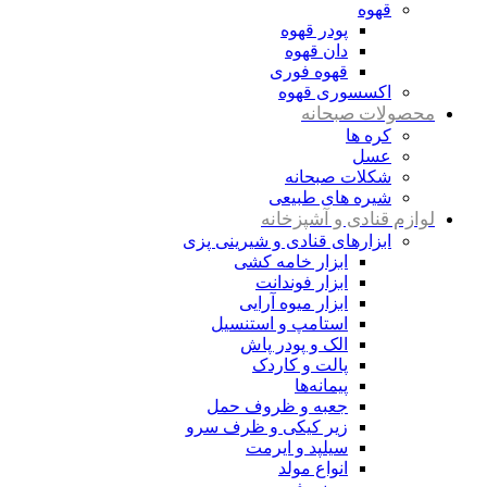
قهوه
پودر قهوه
دان قهوه
قهوه فوری
اکسسوری قهوه
محصولات صبحانه
کره ها
عسل
شکلات صبحانه
شیره های طبیعی
لوازم قنادی و آشپزخانه
ابزارهای قنادی و شیرینی پزی
ابزار خامه کشی
ابزار فوندانت
ابزار میوه آرایی
استامپ و استنسیل
الک و پودر پاش
پالت و کاردک
پیمانه‌ها
جعبه و ظروف حمل
زیر کیکی و ظرف سرو
سیلپد و ایرمت
انواع مولد