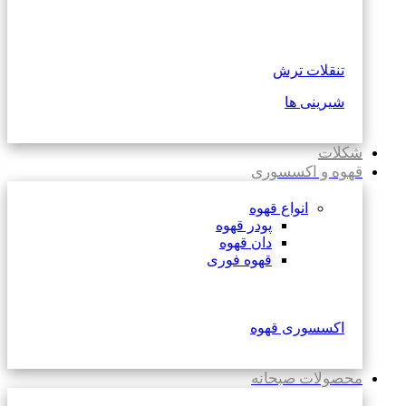
تنقلات ترش
شیرینی ها
شکلات
قهوه و اکسسوری
انواع قهوه
پودر قهوه
دان قهوه
قهوه فوری
اکسسوری قهوه
محصولات صبحانه