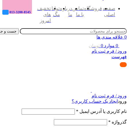
صفحه
فروشگاه
تماس
درباره
توانا
تخفیف
013-3200-8545
اصلی
با ما
ما
مگ
های
امروز
جست و جو
0
علاقه مندی ها
0
موارد
0
تومان
ورود / فرم ثبت نام
فهرست
ورود / فرم ثبت نام
ورود
ایجاد یک حساب کاربری؟
نام کاربری یا آدرس ایمیل
*
گذرواژه
*