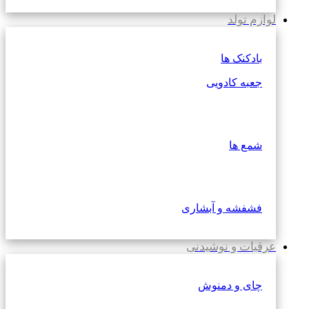
لوازم تولد
بادکنک ها
جعبه کادویی
شمع ها
فشفشه و آبشاری
عرقیات و نوشیدنی
چای و دمنوش