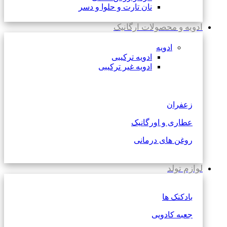
نان تارت و حلوا و دسر
ادویه و محصولات ارگانیک
ادویه
ادویه ترکیبی
ادویه غیر ترکیبی
زعفران
عطاری و اورگانیک
روغن های درمانی
لوازم تولد
بادکنک ها
جعبه کادویی