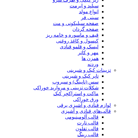
سیلپد و ایرمت
انواع مولد
سینی فر
صفحه سیلیکونی و مت
صفحه گردان
قیف و ماسوره و خامه ریز
کپسول و کاغذ روغنی
لیسک و قلمو قنادی
مهر و کاتر
همزن ها
وردنه
تزیینات کیک و شیرینی
تاپر کیک و شیرینی
سس (تاپینگ) و سیروپ
شکلات تزیینی و مروارید خوراکی
ماکت و استراکچر کیک
ورق خوراکی
لوازم قنادی و آشپزی برقی
قالب‌های قنادی و آشپزی
قالب آلومینیومی
قالب تارت
قالب تفلون
قالب رینگ