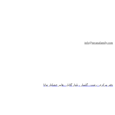
info@tavanafamily.com
دفتر مرکزی : رشت ، گلسار ، بلوار گلایل ، هایپر خشکبار توانا