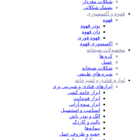
شکلات مغزدار
پشمک شکلاتی
قهوه و اکسسوری
قهوه
پودر قهوه
دان قهوه
قهوه فوری
اکسسوری قهوه
محصولات صبحانه
کره ها
عسل
شکلات صبحانه
شیره های طبیعی
لوازم قنادی و آشپزخانه
ابزارهای قنادی و شیرینی پزی
ابزار خامه کشی
ابزار فوندانت
ابزار میوه آرایی
استامپ و استنسیل
الک و پودر پاش
پالت و کاردک
پیمانه‌ها
جعبه و ظروف حمل
زیر کیکی و ظرف سرو