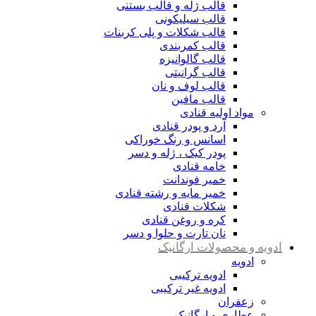
قالب ژله و قالب بستنی
قالب سیلیکونی
قالب شکلات و پلی کربنات
قالب کمربندی
قالب گالوانیزه
قالب گرانیتی
قالب لوف و نان
قالب مافین
مواد اولیه قنادی
آرد و پودر قنادی
اسانس و رنگ خوراکی
پودر کیک ، ژله و دسر
خامه قنادی
خمیر فوندانت
خمیر مایه و رشته قنادی
شکلات قنادی
کره و روغن قنادی
نان تارت و حلوا و دسر
ادویه و محصولات ارگانیک
ادویه
ادویه ترکیبی
ادویه غیر ترکیبی
زعفران
عطاری و ارگانیک