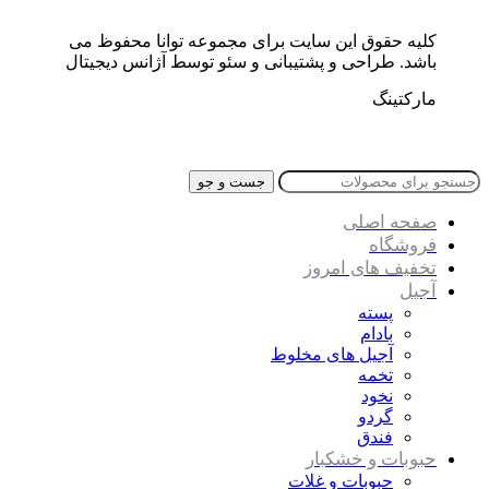
کلیه حقوق این سایت برای مجموعه توانا محفوظ می
باشد. طراحی و پشتیبانی و سئو توسط آژانس دیجیتال
مارکتینگ
جست و جو
صفحه اصلی
فروشگاه
تخفیف های امروز
آجیل
پسته
بادام
آجیل های مخلوط
تخمه
نخود
گردو
فندق
حبوبات و خشکبار
حبوبات و غلات