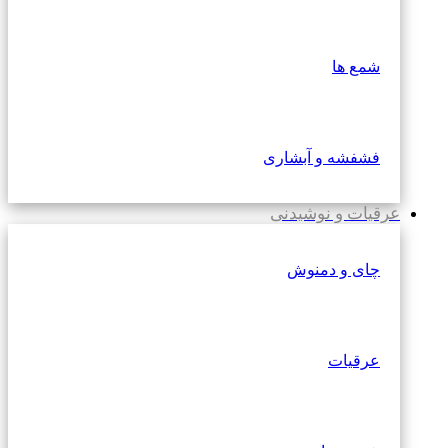
شمع ها
فشفشه و آبشاری
عرقیات و نوشیدنی
چای و دمنوش
عرقیات