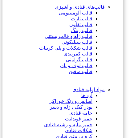
قالب‌های قنادی و آشپزی
قالب آلومینیومی
قالب تارت
قالب تفلون
قالب رینگ
قالب ژله و قالب بستنی
قالب سیلیکونی
قالب شکلات و پلی کربنات
قالب کمربندی
قالب گرانیتی
قالب لوف و نان
قالب مافین
مواد اولیه قنادی
آرد ها
اسانس و رنگ خوراکی
پودر کیک ، ژله و دسر
خامه قنادی
خمیر فوندانت
خمیر مایه و رشته قنادی
شکلات قنادی
کره و روغن قنادی