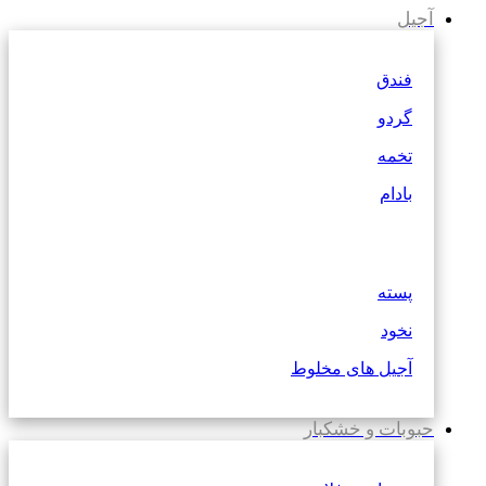
آجیل
فندق
گردو
تخمه
بادام
پسته
نخود
آجیل های مخلوط
حبوبات و خشکبار