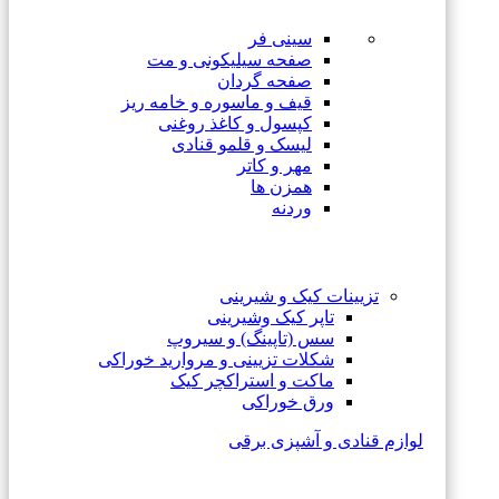
سینی فر
صفحه سیلیکونی و مت
صفحه گردان
قیف و ماسوره و خامه ریز
کپسول و کاغذ روغنی
لیسک و قلمو قنادی
مهر و کاتر
همزن ها
وردنه
تزیینات کیک و شیرینی
تاپر کیک وشیرینی
سس (تاپینگ) و سیروپ
شکلات تزیینی و مروارید خوراکی
ماکت و استراکچر کیک
ورق خوراکی
لوازم قنادی و آشپزی برقی