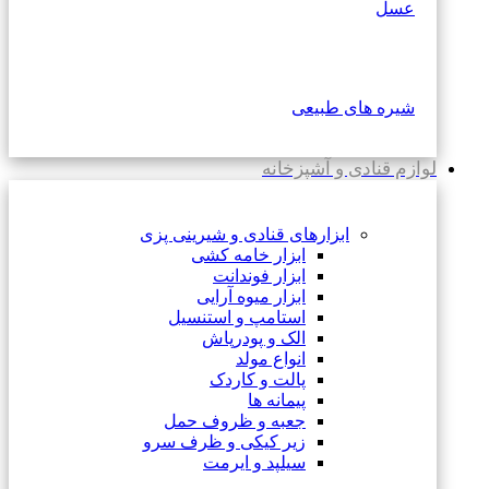
عسل
شیره های طبیعی
لوازم قنادی و آشپزخانه
ابزارهای قنادی و شیرینی پزی
ابزار خامه کشی
ابزار فوندانت
ابزار میوه آرایی
استامپ و استنسیل
الک و پودرپاش
انواع مولد
پالت و کاردک
پیمانه ها
جعبه و ظروف حمل
زیر کیکی و ظرف سرو
سیلپد و ایرمت