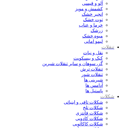
آلو و قیسی
کشمش و مویز
انجیر خشک
توت خشک
خرما و عناب
زرشک
میوه خشک
لیمو امانی
تنقلات
نقل و نبات
کیک و بیسکویت
گز، سوهان و سایر تنقلات شیرین
تنقلات ترش
تنقلات شور
شیرینی ها
آدامس ها
پاستیل ها
شکلات
شکلات تافی و ابنباتی
شکلات تلخ
شکلات فانتزی
شکلات کادویی
شکلات کاکائویی