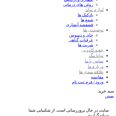
روغن های درمانی
لوازم تولد
بادکنک ها
شمع ها
فشفشه آبشاری
نوشیدنی ها
چای و دمنوش
عرقیات گیاهی
شربت ها
جعبه کادویی
توانا مگ
تماس با ما
درباره ما
علاقه مندی ها
مقایسه
ورود / فرم ثبت نام
سبد خرید
بستن
سایت در حال بروزرسانی است. از شکیبایی شما
سپاسگزاریم.