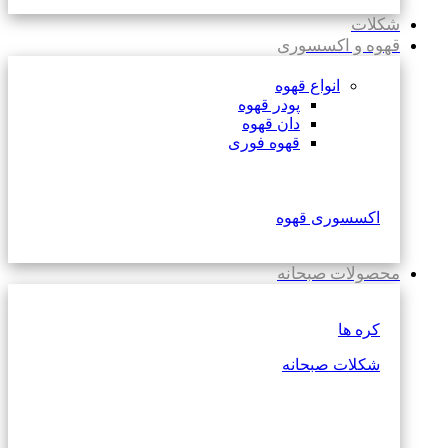
شکلات
قهوه و اکسسوری
انواع قهوه
پودر قهوه
دان قهوه
قهوه فوری
اکسسوری قهوه
محصولات صبحانه
کره ها
شکلات صبحانه