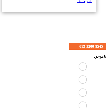
شربت ها
013-3200-8545
ناموجود