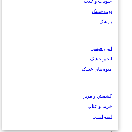
حبوبات و غلات
توت خشک
زرشک
آلو و قیسی
انجیر خشک
میوه های خشک
کشمش و مویز
خرما و عناب
لیمو امانی