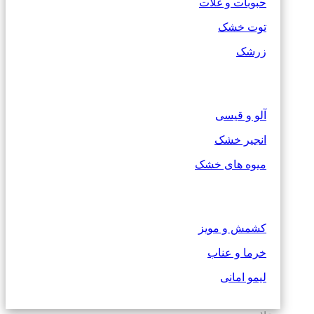
حبوبات و غلات
توت خشک
زرشک
آلو و قیسی
انجیر خشک
میوه های خشک
کشمش و مویز
خرما و عناب
لیمو امانی