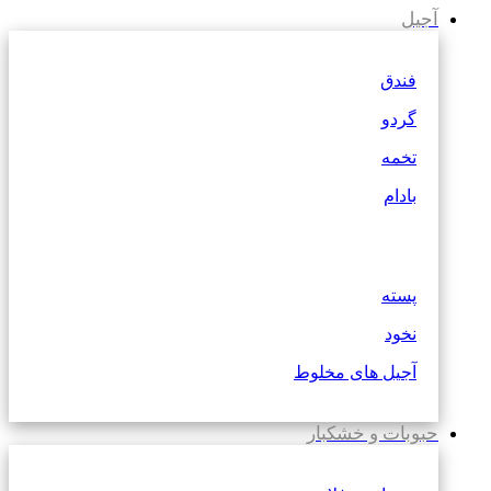
آجیل
فندق
گردو
تخمه
بادام
پسته
نخود
آجیل های مخلوط
حبوبات و خشکبار