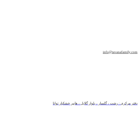
info@tavanafamily.com
دفتر مرکزی : رشت ، گلسار ، بلوار گلایل ، هایپر خشکبار توانا