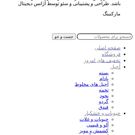
باشد. طراحی و پشتیبانی و سئو توسط آژانس دیجیتال
مارکتینگ
جست و جو
صفحه اصلی
فروشگاه
تخفیف های امروز
آجیل
پسته
بادام
آجیل های مخلوط
تخمه
نخود
گردو
فندق
حبوبات و خشکبار
حبوبات و غلات
آلو و قیسی
کشمش و مویز