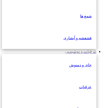
شمع ها
فشفشه و آبشاری
عرقیات و نوشیدنی
چای و دمنوش
عرقیات