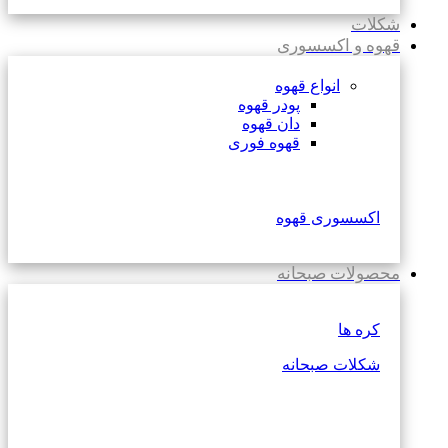
شکلات
قهوه و اکسسوری
انواع قهوه
پودر قهوه
دان قهوه
قهوه فوری
اکسسوری قهوه
محصولات صبحانه
کره ها
شکلات صبحانه