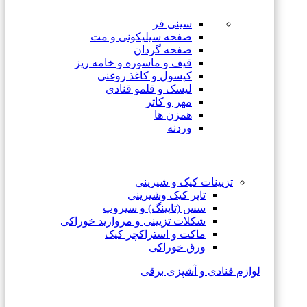
سینی فر
صفحه سیلیکونی و مت
صفحه گردان
قیف و ماسوره و خامه ریز
کپسول و کاغذ روغنی
لیسک و قلمو قنادی
مهر و کاتر
همزن ها
وردنه
تزیینات کیک و شیرینی
تاپر کیک وشیرینی
سس (تاپینگ) و سیروپ
شکلات تزیینی و مروارید خوراکی
ماکت و استراکچر کیک
ورق خوراکی
لوازم قنادی و آشپزی برقی