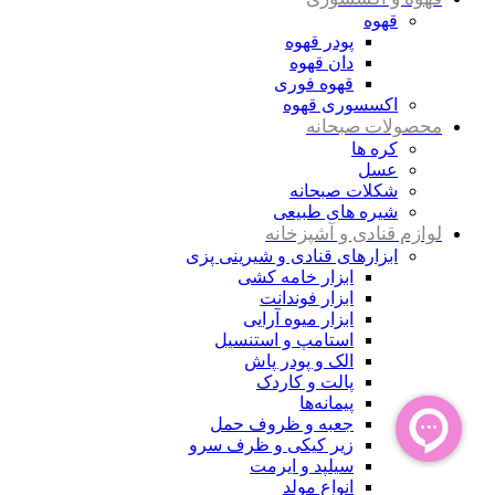
قهوه
پودر قهوه
دان قهوه
قهوه فوری
اکسسوری قهوه
محصولات صبحانه
کره ها
عسل
شکلات صبحانه
شیره های طبیعی
لوازم قنادی و آشپزخانه
ابزارهای قنادی و شیرینی پزی
ابزار خامه کشی
ابزار فوندانت
ابزار میوه آرایی
استامپ و استنسیل
الک و پودر پاش
پالت و کاردک
پیمانه‌ها
جعبه و ظروف حمل
زیر کیکی و ظرف سرو
سیلپد و ایرمت
انواع مولد