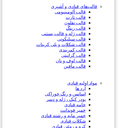
قالب‌های قنادی و آشپزی
قالب آلومینیومی
قالب تارت
قالب تفلون
قالب رینگ
قالب ژله و قالب بستنی
قالب سیلیکونی
قالب شکلات و پلی کربنات
قالب کمربندی
قالب گرانیتی
قالب لوف و نان
قالب مافین
مواد اولیه قنادی
آرد ها
اسانس و رنگ خوراکی
پودر کیک ، ژله و دسر
خامه قنادی
خمیر فوندانت
خمیر مایه و رشته قنادی
شکلات قنادی
کره و روغن قنادی