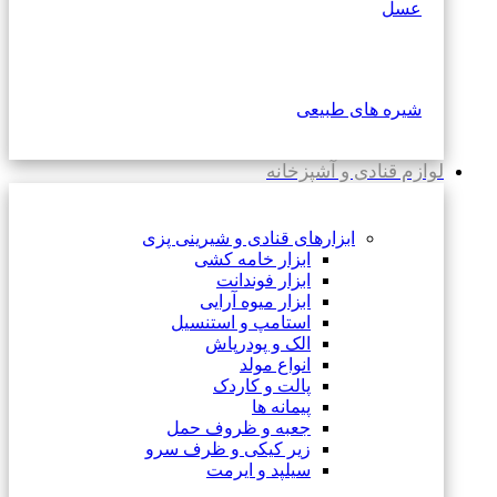
عسل
شیره های طبیعی
لوازم قنادی و آشپزخانه
ابزارهای قنادی و شیرینی پزی
ابزار خامه کشی
ابزار فوندانت
ابزار میوه آرایی
استامپ و استنسیل
الک و پودرپاش
انواع مولد
پالت و کاردک
پیمانه ها
جعبه و ظروف حمل
زیر کیکی و ظرف سرو
سیلپد و ایرمت