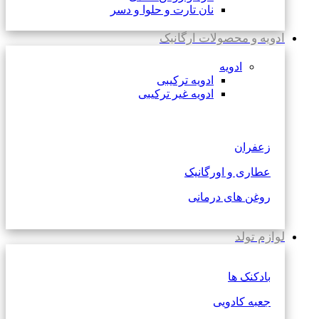
نان تارت و حلوا و دسر
ادویه و محصولات ارگانیک
ادویه
ادویه ترکیبی
ادویه غیر ترکیبی
زعفران
عطاری و اورگانیک
روغن های درمانی
لوازم تولد
بادکنک ها
جعبه کادویی