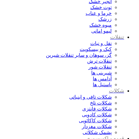
انجیر خشک
توت خشک
خرما و عناب
زرشک
میوه خشک
لیمو امانی
تنقلات
نقل و نبات
کیک و بیسکویت
گز، سوهان و سایر تنقلات شیرین
تنقلات ترش
تنقلات شور
شیرینی ها
آدامس ها
پاستیل ها
شکلات
شکلات تافی و ابنباتی
شکلات تلخ
شکلات فانتزی
شکلات کادویی
شکلات کاکائویی
شکلات مغزدار
پشمک شکلاتی
قهوه و اکسسوری