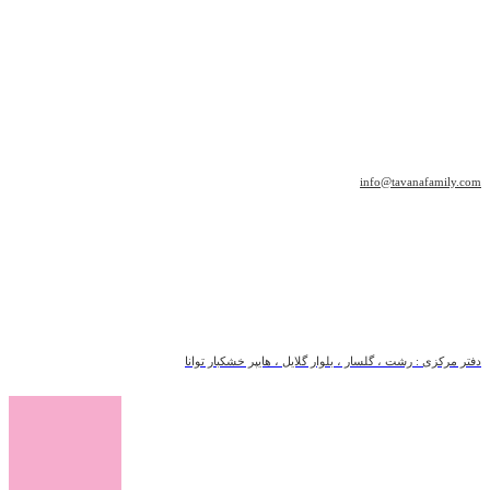
info@tavanafamily.com
دفتر مرکزی : رشت ، گلسار ، بلوار گلایل ، هایپر خشکبار توانا