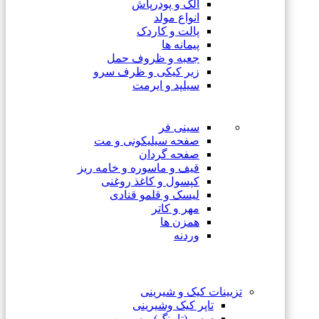
الک و پودرپاش
انواع مولد
پالت و کاردک
پیمانه ها
جعبه و ظروف حمل
زیر کیکی و ظرف سرو
سیلپد و ایرمت
سینی فر
صفحه سیلیکونی و مت
صفحه گردان
قیف و ماسوره و خامه ریز
کپسول و کاغذ روغنی
لیسک و قلمو قنادی
مهر و کاتر
همزن ها
وردنه
تزیینات کیک و شیرینی
تاپر کیک وشیرینی
سس (تاپینگ) و سیروپ