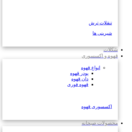
تنقلات ترش
شیرینی ها
شکلات
قهوه و اکسسوری
انواع قهوه
پودر قهوه
دان قهوه
قهوه فوری
اکسسوری قهوه
محصولات صبحانه