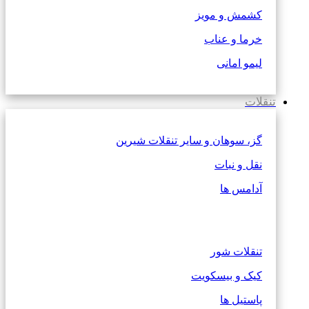
کشمش و مویز
خرما و عناب
لیمو امانی
تنقلات
گز، سوهان و سایر تنقلات شیرین
نقل و نبات
آدامس ها
تنقلات شور
کیک و بیسکویت
پاستیل ها