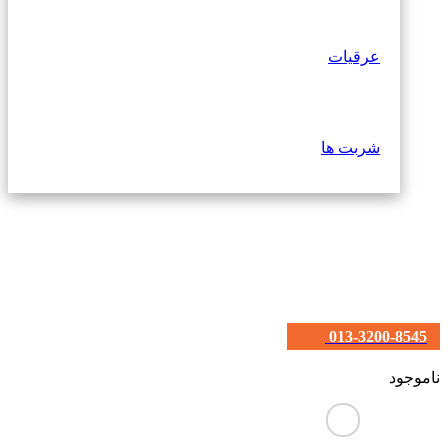
عرقیات
شربت ها
013-3200-8545
ناموجود