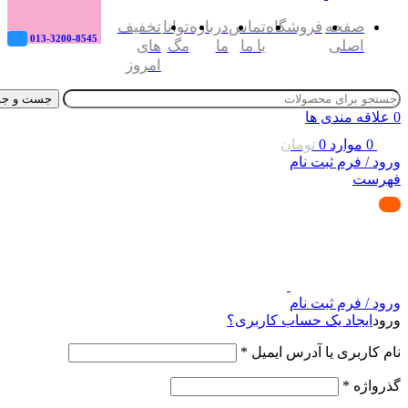
صفحه
فروشگاه
تماس
درباره
توانا
تخفیف
013-3200-8545
اصلی
با ما
ما
مگ
های
امروز
جست و جو
0
علاقه مندی ها
0
موارد
0
تومان
ورود / فرم ثبت نام
فهرست
ورود / فرم ثبت نام
ورود
ایجاد یک حساب کاربری؟
نام کاربری یا آدرس ایمیل
*
گذرواژه
*