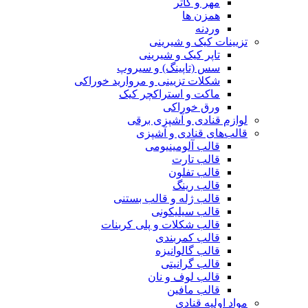
مهر و کاتر
همزن ها
وردنه
تزیینات کیک و شیرینی
تاپر کیک و شیرینی
سس (تاپینگ) و سیروپ
شکلات تزیینی و مروارید خوراکی
ماکت و استراکچر کیک
ورق خوراکی
لوازم قنادی و آشپزی برقی
قالب‌های قنادی و آشپزی
قالب آلومینیومی
قالب تارت
قالب تفلون
قالب رینگ
قالب ژله و قالب بستنی
قالب سیلیکونی
قالب شکلات و پلی کربنات
قالب کمربندی
قالب گالوانیزه
قالب گرانیتی
قالب لوف و نان
قالب مافین
مواد اولیه قنادی