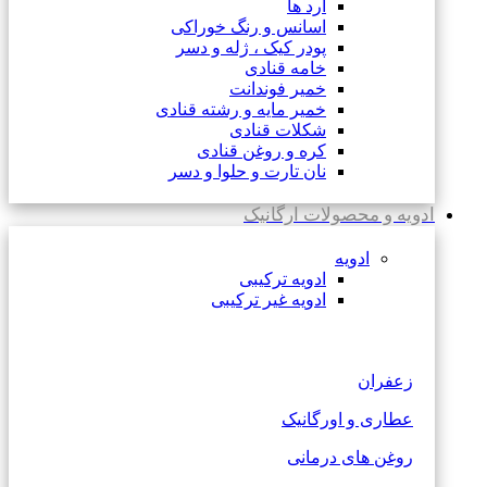
آرد ها
اسانس و رنگ خوراکی
پودر کیک ، ژله و دسر
خامه قنادی
خمیر فوندانت
خمیر مایه و رشته قنادی
شکلات قنادی
کره و روغن قنادی
نان تارت و حلوا و دسر
ادویه و محصولات ارگانیک
ادویه
ادویه ترکیبی
ادویه غیر ترکیبی
زعفران
عطاری و اورگانیک
روغن های درمانی