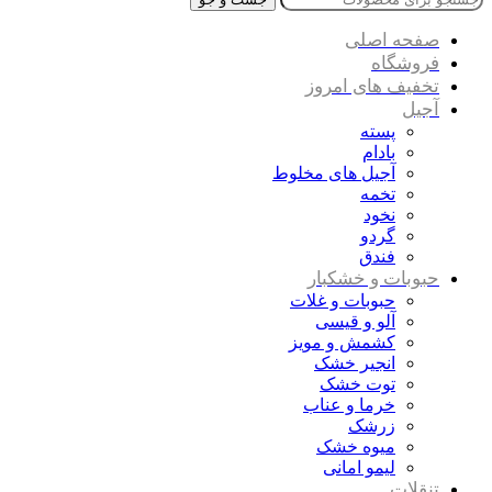
صفحه اصلی
فروشگاه
تخفیف های امروز
آجیل
پسته
بادام
آجیل های مخلوط
تخمه
نخود
گردو
فندق
حبوبات و خشکبار
حبوبات و غلات
آلو و قیسی
کشمش و مویز
انجیر خشک
توت خشک
خرما و عناب
زرشک
میوه خشک
لیمو امانی
تنقلات