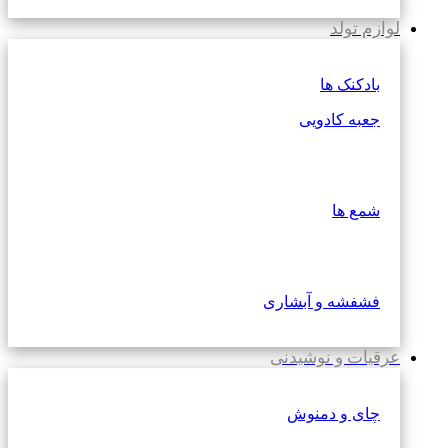
لوازم تولد
بادکنک ها
جعبه کادویی
شمع ها
فشفشه و آبشاری
عرقیات و نوشیدنی
چای و دمنوش