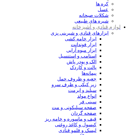
کره ها
عسل
شکلات صبحانه
شیره های طبیعی
لوازم قنادی و آشپزخانه
ابزارهای قنادی و شیرینی پزی
ابزار خامه کشی
ابزار فوندانت
ابزار میوه آرایی
استامپ و استنسیل
الک و پودر پاش
پالت و کاردک
پیمانه‌ها
جعبه و ظروف حمل
زیر کیکی و ظرف سرو
سیلپد و ایرمت
انواع مولد
سینی فر
صفحه سیلیکونی و مت
صفحه گردان
قیف و ماسوره و خامه ریز
کپسول و کاغذ روغنی
لیسک و قلمو قنادی