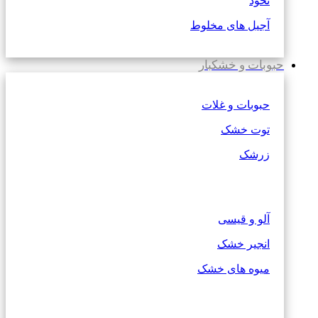
نخود
آجیل های مخلوط
حبوبات و خشکبار
حبوبات و غلات
توت خشک
زرشک
آلو و قیسی
انجیر خشک
میوه های خشک