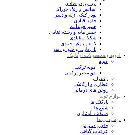
آرد و پودر قنادی
اسانس و رنگ خوراکی
پودر کیک ، ژله و دسر
خامه قنادی
خمیر فوندانت
خمیر مایه و رشته قنادی
شکلات قنادی
کره و روغن قنادی
نان تارت و حلوا و دسر
ادویه و محصولات ارگانیک
ادویه
ادویه ترکیبی
ادویه غیر ترکیبی
زعفران
عطاری و ارگانیک
روغن های درمانی
لوازم تولد
بادکنک ها
شمع ها
فشفشه آبشاری
نوشیدنی ها
چای و دمنوش
عرقیات گیاهی