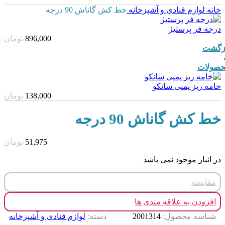
خانه
لوازم قنادی و آشپزخانه
خط کش گاناش 90 درجه
درجه فر پرستیژ
896,000
تومان
زگشت
صولات
خامه ریز پمپی سانکو
138,000
تومان
خط کش گاناش 90 درجه
51,975
تومان
در انبار موجود نمی باشد
مقایسه
افزودن به علاقه مندی ها
شناسه محصول:
2001314
دسته:
لوازم قنادی و آشپزخانه