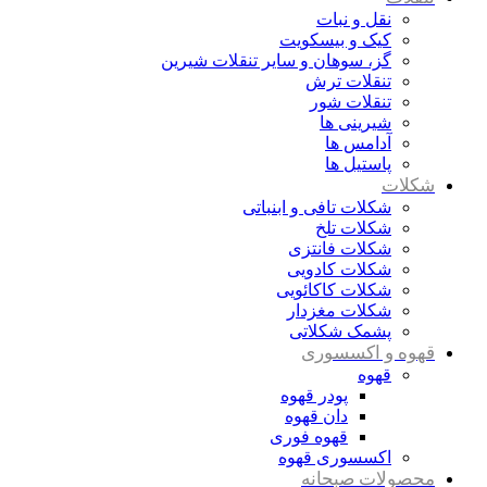
نقل و نبات
کیک و بیسکویت
گز، سوهان و سایر تنقلات شیرین
تنقلات ترش
تنقلات شور
شیرینی ها
آدامس ها
پاستیل ها
شکلات
شکلات تافی و ابنباتی
شکلات تلخ
شکلات فانتزی
شکلات کادویی
شکلات کاکائویی
شکلات مغزدار
پشمک شکلاتی
قهوه و اکسسوری
قهوه
پودر قهوه
دان قهوه
قهوه فوری
اکسسوری قهوه
محصولات صبحانه