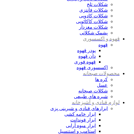
شکلات تلخ
شکلات فانتزی
شکلات کادویی
شکلات کاکائویی
شکلات مغزدار
پشمک شکلاتی
قهوه و اکسسوری
قهوه
پودر قهوه
دان قهوه
قهوه فوری
اکسسوری قهوه
محصولات صبحانه
کره ها
عسل
شکلات صبحانه
شیره های طبیعی
لوازم قنادی و آشپزخانه
ابزارهای قنادی و شیرینی پزی
ابزار خامه کشی
ابزار فوندانت
ابزار میوه آرایی
استامپ و استنسیل