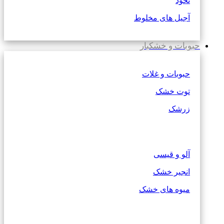
نخود
آجیل های مخلوط
حبوبات و خشکبار
حبوبات و غلات
توت خشک
زرشک
آلو و قیسی
انجیر خشک
میوه های خشک