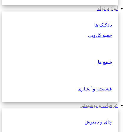
لوازم تولد
بادکنک ها
جعبه کادویی
شمع ها
فشفشه و آبشاری
عرقیات و نوشیدنی
چای و دمنوش