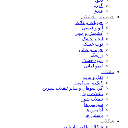
نخود
گردو
فندق
حبوبات و خشکبار
حبوبات و غلات
آلو و قیسی
کشمش و مویز
انجیر خشک
توت خشک
خرما و عناب
زرشک
میوه خشک
لیمو امانی
تنقلات
نقل و نبات
کیک و بیسکویت
گز، سوهان و سایر تنقلات شیرین
تنقلات ترش
تنقلات شور
شیرینی ها
آدامس ها
پاستیل ها
شکلات
شکلات تافی و ابنباتی