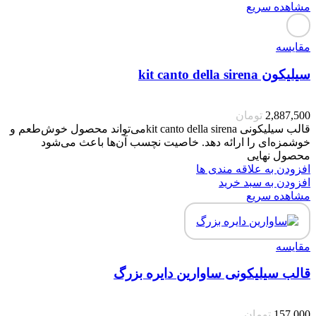
مشاهده سریع
مقایسه
سیلیکون kit canto della sirena
2,887,500
تومان
قالب سیلیکونی kit canto della sirenaمی‌تواند محصول خوش‌طعم و
خوشمزه‌ای را ارائه دهد. خاصیت نچسب آن‌ها باعث می‌شود
محصول نهایی
افزودن به علاقه مندی ها
افزودن به سبد خرید
مشاهده سریع
مقایسه
قالب سیلیکونی ساوارین دایره بزرگ
157,000
تومان