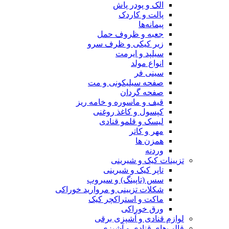
الک و پودر پاش
پالت و کاردک
پیمانه‌ها
جعبه و ظروف حمل
زیر کیکی و ظرف سرو
سیلپد و ایرمت
انواع مولد
سینی فر
صفحه سیلیکونی و مت
صفحه گردان
قیف و ماسوره و خامه ریز
کپسول و کاغذ روغنی
لیسک و قلمو قنادی
مهر و کاتر
همزن ها
وردنه
تزیینات کیک و شیرینی
تاپر کیک و شیرینی
سس (تاپینگ) و سیروپ
شکلات تزیینی و مروارید خوراکی
ماکت و استراکچر کیک
ورق خوراکی
لوازم قنادی و آشپزی برقی
قالب‌های قنادی و آشپزی