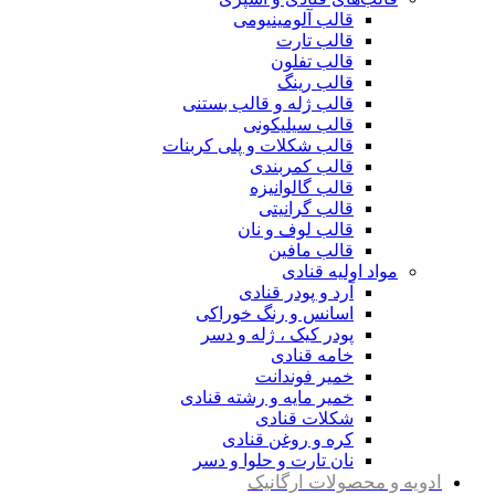
قالب آلومینیومی
قالب تارت
قالب تفلون
قالب رینگ
قالب ژله و قالب بستنی
قالب سیلیکونی
قالب شکلات و پلی کربنات
قالب کمربندی
قالب گالوانیزه
قالب گرانیتی
قالب لوف و نان
قالب مافین
مواد اولیه قنادی
آرد و پودر قنادی
اسانس و رنگ خوراکی
پودر کیک ، ژله و دسر
خامه قنادی
خمیر فوندانت
خمیر مایه و رشته قنادی
شکلات قنادی
کره و روغن قنادی
نان تارت و حلوا و دسر
ادویه و محصولات ارگانیک