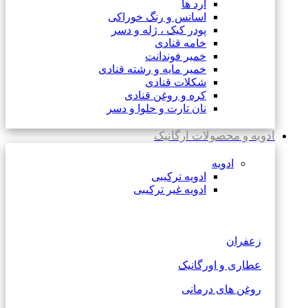
آرد ها
اسانس و رنگ خوراکی
پودر کیک ، ژله و دسر
خامه قنادی
خمیر فوندانت
خمیر مایه و رشته قنادی
شکلات قنادی
کره و روغن قنادی
نان تارت و حلوا و دسر
ادویه و محصولات ارگانیک
ادویه
ادویه ترکیبی
ادویه غیر ترکیبی
زعفران
عطاری و اورگانیک
روغن های درمانی