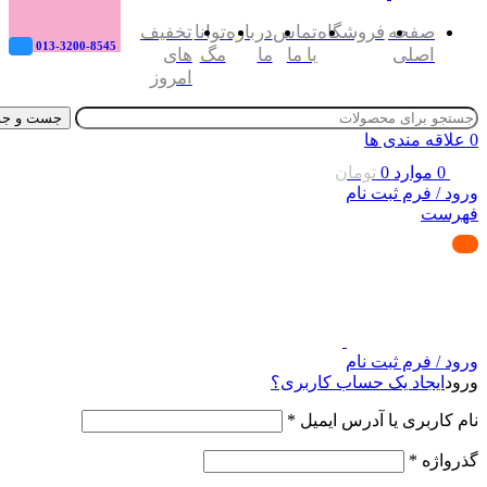
صفحه
فروشگاه
تماس
درباره
توانا
تخفیف
013-3200-8545
اصلی
با ما
ما
مگ
های
امروز
جست و جو
0
علاقه مندی ها
0
موارد
0
تومان
ورود / فرم ثبت نام
فهرست
ورود / فرم ثبت نام
ورود
ایجاد یک حساب کاربری؟
نام کاربری یا آدرس ایمیل
*
گذرواژه
*