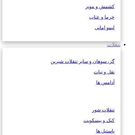
کشمش و مویز
خرما و عناب
لیمو امانی
تنقلات
گز، سوهان و سایر تنقلات شیرین
نقل و نبات
آدامس ها
تنقلات شور
کیک و بیسکویت
پاستیل ها