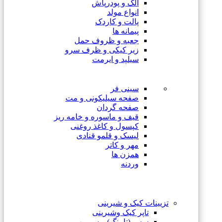
الک و پودرپاش
انواع مولد
پالت و کاردک
پیمانه ها
جعبه و ظروف حمل
زیر کیکی و ظرف سرو
سیلپد و ایرمت
سینی فر
صفحه سیلیکونی و مت
صفحه گردان
قیف و ماسوره و خامه ریز
کپسول و کاغذ روغنی
لیسک و قلمو قنادی
مهر و کاتر
همزن ها
وردنه
تزیینات کیک و شیرینی
تاپر کیک وشیرینی
سس (تاپینگ) و سیروپ