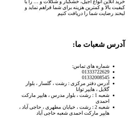
خرید آنلاین انواع آجیل، خشکبار و شکلات و … را با
کیفیت بالا و کمترین هزینه برای شما فراهم نماید و
لبخند رضایت شما را دریافت کنیم
آدرس شعبات ما:
شماره های تماس:
01333722629
01332008545
آدرس دفتر مرکزی : رشت ، گلسار ، بلوار
گلایل ، هایپر توانا
شعبه 1 : رشت ، بلوار مدرس ، هایپر مارکت
احمدی
شعبه 2 : رشت ، خیابان مطهری ، حاجی آباد ،
هایپر مارکت احمدی شعبه حاجی آباد