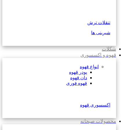
تنقلات ترش
شیرینی ها
شکلات
قهوه و اکسسوری
انواع قهوه
پودر قهوه
دان قهوه
قهوه فوری
اکسسوری قهوه
محصولات صبحانه