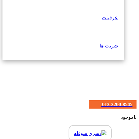
عرقیات
شربت ها
013-3200-8545
ناموجود