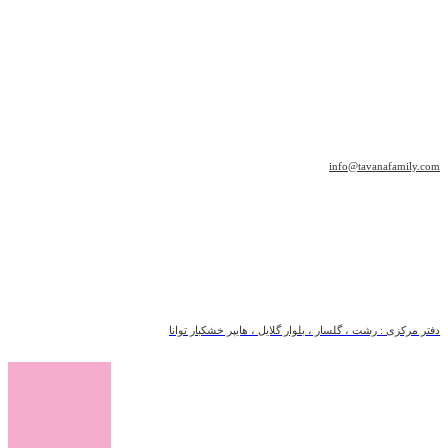
info@tavanafamily.com
دفتر مرکزی : رشت ، گلسار ، بلوار گلایل ، هایپر خشکبار توانا