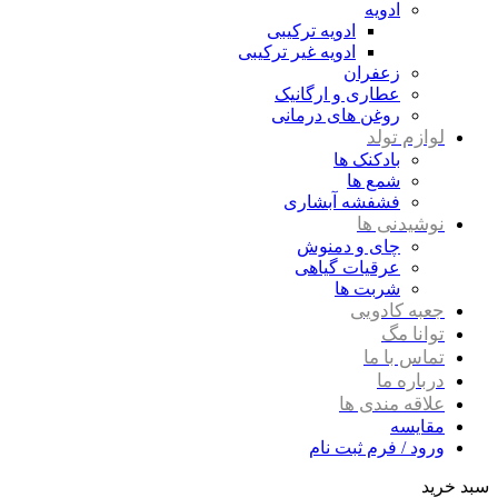
ادویه
ادویه ترکیبی
ادویه غیر ترکیبی
زعفران
عطاری و ارگانیک
روغن های درمانی
لوازم تولد
بادکنک ها
شمع ها
فشفشه آبشاری
نوشیدنی ها
چای و دمنوش
عرقیات گیاهی
شربت ها
جعبه کادویی
توانا مگ
تماس با ما
درباره ما
علاقه مندی ها
مقایسه
ورود / فرم ثبت نام
سبد خرید