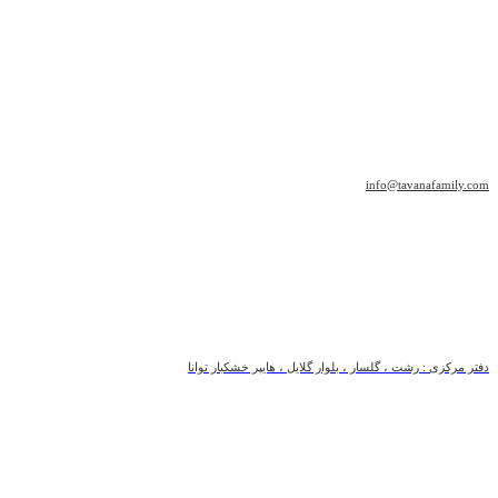
info@tavanafamily.com
دفتر مرکزی : رشت ، گلسار ، بلوار گلایل ، هایپر خشکبار توانا