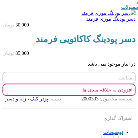
صولات
دسر پودینگ موزی فرمند
30,000
تومان
دسر پودینگ کاکائویی فرمند
35,000
تومان
در انبار موجود نمی باشد
مقایسه
افزودن به علاقه مندی ها
شناسه محصول:
2000333
دسته:
پودر کیک ، ژله و دسر
اشتراک گذاری
توضیحات