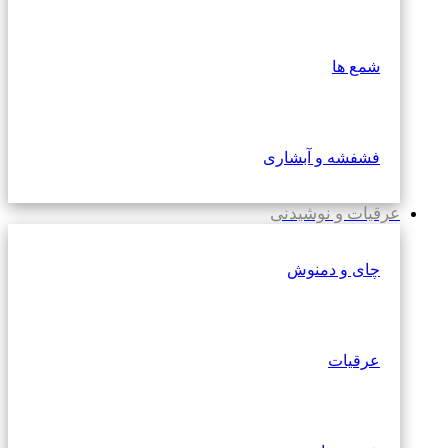
شمع ها
فشفشه و آبشاری
عرقیات و نوشیدنی
چای و دمنوش
عرقیات