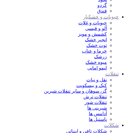
گردو
فندق
حبوبات و خشکبار
حبوبات و غلات
آلو و قیسی
کشمش و مویز
انجیر خشک
توت خشک
خرما و عناب
زرشک
میوه خشک
لیمو امانی
تنقلات
نقل و نبات
کیک و بیسکویت
گز، سوهان و سایر تنقلات شیرین
تنقلات ترش
تنقلات شور
شیرینی ها
آدامس ها
پاستیل ها
شکلات
شکلات تافی و ابنباتی