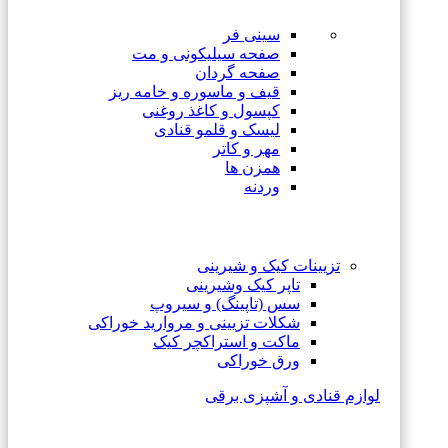
سینی فر
صفحه سیلیکونی و مت
صفحه گردان
قیف و ماسوره و خامه ریز
کپسول و کاغذ روغنی
لیسک و قلمو قنادی
مهر و کاتر
همزن ها
وردنه
تزیینات کیک و شیرینی
تاپر کیک وشیرینی
سس (تاپینگ) و سیروپ
شکلات تزیینی و مروارید خوراکی
ماکت و استراکچر کیک
ورق خوراکی
لوازم قنادی و آشپزی برقی