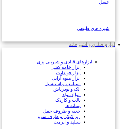
عسل
شیره های طبیعی
لوازم قنادی و آشپزخانه
ابزارهای قنادی و شیرینی پزی
ابزار خامه کشی
ابزار فوندانت
ابزار میوه آرایی
استامپ و استنسیل
الک و پودرپاش
انواع مولد
پالت و کاردک
پیمانه ها
جعبه و ظروف حمل
زیر کیکی و ظرف سرو
سیلپد و ایرمت