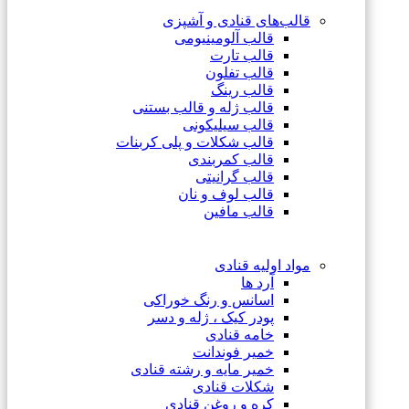
قالب‌های قنادی و آشپزی
قالب آلومینیومی
قالب تارت
قالب تفلون
قالب رینگ
قالب ژله و قالب بستنی
قالب سیلیکونی
قالب شکلات و پلی کربنات
قالب کمربندی
قالب گرانیتی
قالب لوف و نان
قالب مافین
مواد اولیه قنادی
آرد ها
اسانس و رنگ خوراکی
پودر کیک ، ژله و دسر
خامه قنادی
خمیر فوندانت
خمیر مایه و رشته قنادی
شکلات قنادی
کره و روغن قنادی