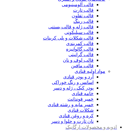
قالب آلومینیومی
قالب تارت
قالب تفلون
قالب رینگ
قالب ژله و قالب بستنی
قالب سیلیکونی
قالب شکلات و پلی کربنات
قالب کمربندی
قالب گالوانیزه
قالب گرانیتی
قالب لوف و نان
قالب مافین
مواد اولیه قنادی
آرد و پودر قنادی
اسانس و رنگ خوراکی
پودر کیک ، ژله و دسر
خامه قنادی
خمیر فوندانت
خمیر مایه و رشته قنادی
شکلات قنادی
کره و روغن قنادی
نان تارت و حلوا و دسر
ادویه و محصولات ارگانیک