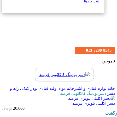
شربت ها
013-3200-8545
ناموجود
خانه
لوازم قنادی و آشپزخانه
مواد اولیه قنادی
پودر کیک ، ژله و
دسر
دسر پودینگ کاکائویی فرمند
دسر اکلیلی بلوبری فرمند
20,000
تومان
زگشت