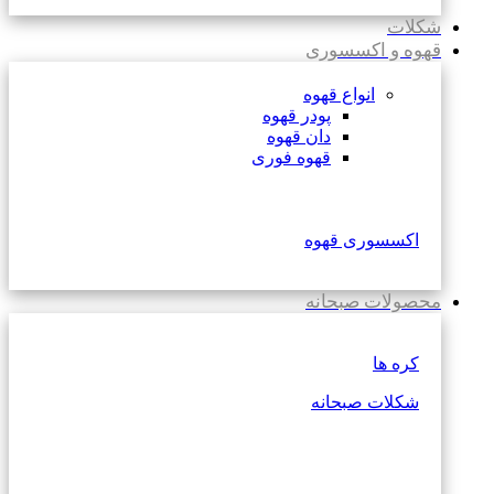
شکلات
قهوه و اکسسوری
انواع قهوه
پودر قهوه
دان قهوه
قهوه فوری
اکسسوری قهوه
محصولات صبحانه
کره ها
شکلات صبحانه