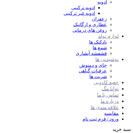
ادویه
ادویه ترکیبی
ادویه غیر ترکیبی
زعفران
عطاری و ارگانیک
روغن های درمانی
لوازم تولد
بادکنک ها
شمع ها
فشفشه آبشاری
نوشیدنی ها
چای و دمنوش
عرقیات گیاهی
شربت ها
جعبه کادویی
توانا مگ
تماس با ما
درباره ما
علاقه مندی ها
مقایسه
ورود / فرم ثبت نام
سبد خرید