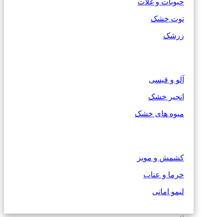
حبوبات و غلات
توت خشک
زرشک
آلو و قیسی
انجیر خشک
میوه های خشک
کشمش و مویز
خرما و عناب
لیمو امانی