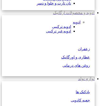
نان تارت و حلوا و دسر
ادویه و محصولات ارگانیک
ادویه
ادویه ترکیبی
ادویه غیر ترکیبی
زعفران
عطاری و اورگانیک
روغن های درمانی
لوازم تولد
بادکنک ها
جعبه کادویی