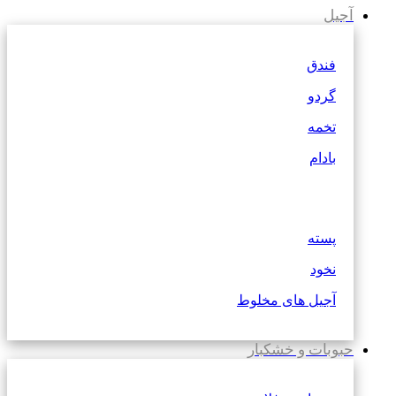
آجیل
فندق
گردو
تخمه
بادام
پسته
نخود
آجیل های مخلوط
حبوبات و خشکبار