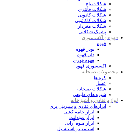
شکلات تلخ
شکلات فانتزی
شکلات کادویی
شکلات کاکائویی
شکلات مغزدار
پشمک شکلاتی
قهوه و اکسسوری
قهوه
پودر قهوه
دان قهوه
قهوه فوری
اکسسوری قهوه
محصولات صبحانه
کره ها
عسل
شکلات صبحانه
شیره های طبیعی
لوازم قنادی و آشپزخانه
ابزارهای قنادی و شیرینی پزی
ابزار خامه کشی
ابزار فوندانت
ابزار میوه آرایی
استامپ و استنسیل