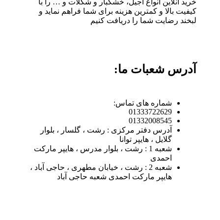
خرید آنلاین انواع آجیل، خشکبار و شکلات و … را با
کیفیت بالا و کمترین هزینه برای شما فراهم نماید و
لبخند رضایت شما را دریافت کنیم
آدرس شعبات ما:
شماره های تماس:
01333722629
01332008545
آدرس دفتر مرکزی : رشت ، گلسار ، بلوار
گلایل ، هایپر توانا
شعبه 1 : رشت ، بلوار مدرس ، هایپر مارکت
احمدی
شعبه 2 : رشت ، خیابان مطهری ، حاجی آباد ،
هایپر مارکت احمدی شعبه حاجی آباد