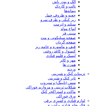
الک و پودر پاش
پالت و کاردک
پیمانه‌ها
جعبه و ظروف حمل
زیر کیکی و ظرف سرو
سیلپد و ایرمت
انواع مولد
سینی فر
صفحه سیلیکونی و مت
صفحه گردان
قیف و ماسوره و خامه ریز
کپسول و کاغذ روغنی
لیسک و قلمو قنادی
مهر و کاتر
همزن ها
وردنه
تزیینات کیک و شیرینی
تاپر کیک و شیرینی
سس (تاپینگ) و سیروپ
شکلات تزیینی و مروارید خوراکی
ماکت و استراکچر کیک
ورق خوراکی
لوازم قنادی و آشپزی برقی
قالب‌های قنادی و آشپزی