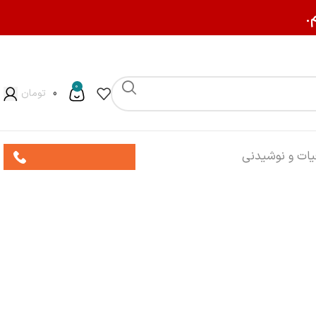
.
0
0
تومان
013-3200-8545
یات و نوشیدنی