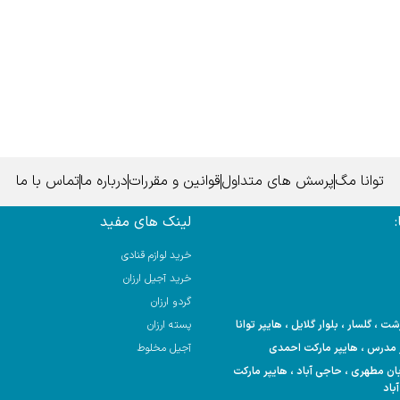
توانا مگ
پرسش های متداول
قوانین و مقررات
درباره ما
تماس با ما
لینک های مفید
خرید لوازم قنادی
خرید آجیل ارزان
گردو ارزان
 ، گلسار ، بلوار گلایل ، هایپر توانا
پسته ارزان
آجیل مخلوط
 خیابان مطهری ، حاجی آباد ، هایپر مارکت
باد