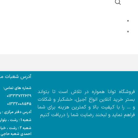
آدرس شعبات ما:
شماره های تماس:
فروشگاه توانا همواره در تلاش است تا بتواند
01333722629
بستر خرید آنلاین انواع آجیل، خشکبار و شکلات
01332008545
و … را با کیفیت بالا و کمترین هزینه برای شما
آدرس دفتر مرکزی : رشت
فراهم نماید و لبخند رضایت شما را دریافت کنیم
شعبه 1 : رشت ، بلوار مدرس ، هایپر مارکت احمدی
شعبه 2 : رشت ،
احمدی شعبه حاجی آ