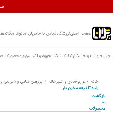
سا
صفحه اصلی
فروشگاه
تماس با ما
درباره ما
توانا مگ
تخفی
آجیل
حبوبات و خشکبار
تنقلات
شکلات
قهوه و اکسسوری
محصولات صب
خانه
لوازم قنادی و آشپزخانه
ابزارهای قنادی و شیرینی پ
رنده 3 تیغه مخزن دار
بازگشت
به
محصولات