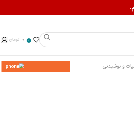
.
0
تومان
0
013-3200-8545
یات و نوشیدنی