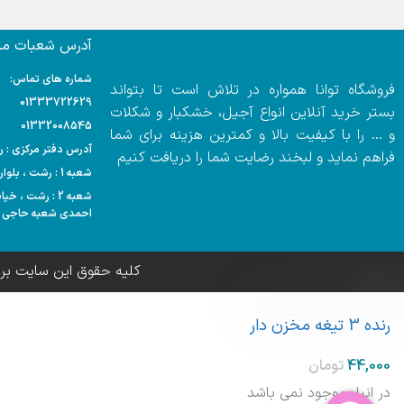
آدرس شعبات ما:
شماره های تماس:
فروشگاه توانا همواره در تلاش است تا بتواند
01333722629
بستر خرید آنلاین انواع آجیل، خشکبار و شکلات
01332008545
و … را با کیفیت بالا و کمترین هزینه برای شما
آدرس دفتر مرکزی : رشت
فراهم نماید و لبخند رضایت شما را دریافت کنیم
شعبه 1 : رشت ، بلوار مدرس ، هایپر مارکت احمدی
شعبه 2 : رشت ،
احمدی شعبه حاجی آ
کلیه حقوق این سایت بر
رنده 3 تیغه مخزن دار
در انبار موجود نمی باشد