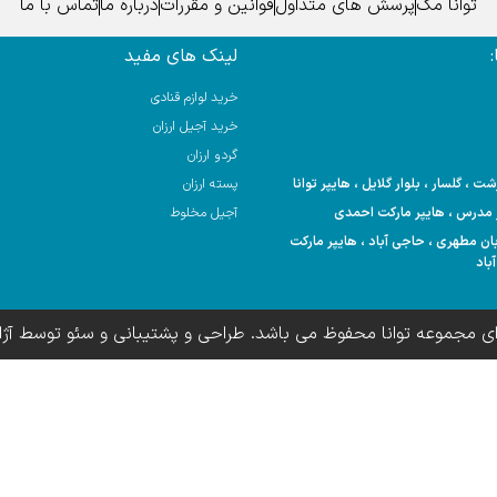
توانا مگ
پرسش های متداول
قوانین و مقررات
درباره ما
تماس با ما
لینک های مفید
خرید لوازم قنادی
خرید آجیل ارزان
گردو ارزان
 ، گلسار ، بلوار گلایل ، هایپر توانا
پسته ارزان
آجیل مخلوط
 خیابان مطهری ، حاجی آباد ، هایپر مارکت
باد
ای مجموعه توانا محفوظ می باشد. طراحی و پشتیبانی و سئو توسط آژ