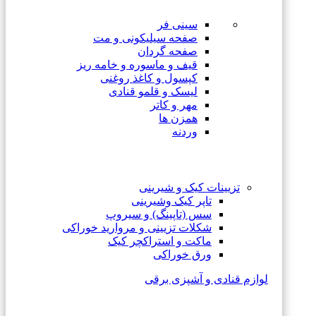
سینی فر
صفحه سیلیکونی و مت
صفحه گردان
قیف و ماسوره و خامه ریز
کپسول و کاغذ روغنی
لیسک و قلمو قنادی
مهر و کاتر
همزن ها
وردنه
تزیینات کیک و شیرینی
تاپر کیک وشیرینی
سس (تاپینگ) و سیروپ
شکلات تزیینی و مروارید خوراکی
ماکت و استراکچر کیک
ورق خوراکی
لوازم قنادی و آشپزی برقی