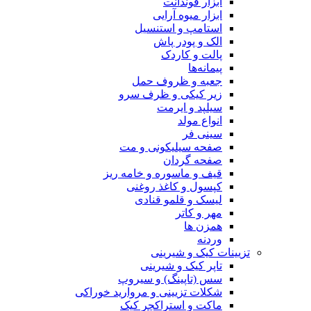
ابزار فوندانت
ابزار میوه آرایی
استامپ و استنسیل
الک و پودر پاش
پالت و کاردک
پیمانه‌ها
جعبه و ظروف حمل
زیر کیکی و ظرف سرو
سیلپد و ایرمت
انواع مولد
سینی فر
صفحه سیلیکونی و مت
صفحه گردان
قیف و ماسوره و خامه ریز
کپسول و کاغذ روغنی
لیسک و قلمو قنادی
مهر و کاتر
همزن ها
وردنه
تزیینات کیک و شیرینی
تاپر کیک و شیرینی
سس (تاپینگ) و سیروپ
شکلات تزیینی و مروارید خوراکی
ماکت و استراکچر کیک