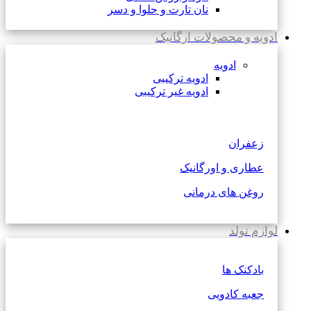
نان تارت و حلوا و دسر
ادویه و محصولات ارگانیک
ادویه
ادویه ترکیبی
ادویه غیر ترکیبی
زعفران
عطاری و اورگانیک
روغن های درمانی
لوازم تولد
بادکنک ها
جعبه کادویی