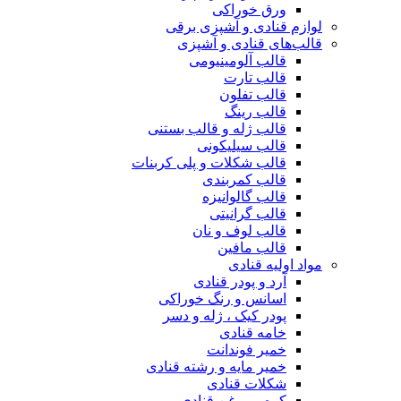
ورق خوراکی
لوازم قنادی و آشپزی برقی
قالب‌های قنادی و آشپزی
قالب آلومینیومی
قالب تارت
قالب تفلون
قالب رینگ
قالب ژله و قالب بستنی
قالب سیلیکونی
قالب شکلات و پلی کربنات
قالب کمربندی
قالب گالوانیزه
قالب گرانیتی
قالب لوف و نان
قالب مافین
مواد اولیه قنادی
آرد و پودر قنادی
اسانس و رنگ خوراکی
پودر کیک ، ژله و دسر
خامه قنادی
خمیر فوندانت
خمیر مایه و رشته قنادی
شکلات قنادی
کره و روغن قنادی