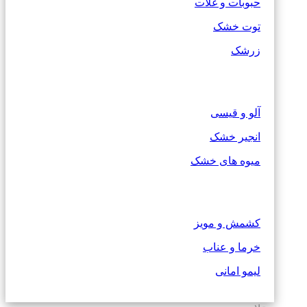
حبوبات و غلات
توت خشک
زرشک
آلو و قیسی
انجیر خشک
میوه های خشک
کشمش و مویز
خرما و عناب
لیمو امانی