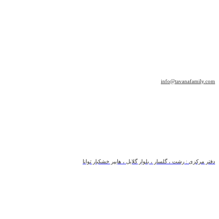
info@tavanafamily.com
دفتر مرکزی : رشت ، گلسار ، بلوار گلایل ، هایپر خشکبار توانا