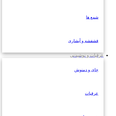
شمع ها
فشفشه و آبشاری
عرقیات و نوشیدنی
چای و دمنوش
عرقیات