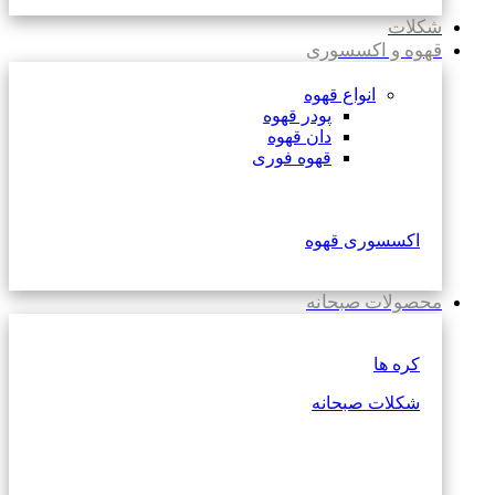
شکلات
قهوه و اکسسوری
انواع قهوه
پودر قهوه
دان قهوه
قهوه فوری
اکسسوری قهوه
محصولات صبحانه
کره ها
شکلات صبحانه