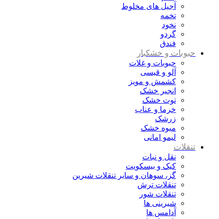
آجیل های مخلوط
تخمه
نخود
گردو
فندق
حبوبات و خشکبار
حبوبات و غلات
آلو و قیسی
کشمش و مویز
انجیر خشک
توت خشک
خرما و عناب
زرشک
میوه خشک
لیمو امانی
تنقلات
نقل و نبات
کیک و بیسکویت
گز، سوهان و سایر تنقلات شیرین
تنقلات ترش
تنقلات شور
شیرینی ها
آدامس ها