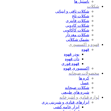
پاستیل ها
شکلات
شکلات تافی و ابنباتی
شکلات تلخ
شکلات فانتزی
شکلات کادویی
شکلات کاکائویی
شکلات مغزدار
پشمک شکلاتی
قهوه و اکسسوری
قهوه
پودر قهوه
دان قهوه
قهوه فوری
اکسسوری قهوه
محصولات صبحانه
کره ها
عسل
شکلات صبحانه
شیره های طبیعی
لوازم قنادی و آشپزخانه
ابزارهای قنادی و شیرینی پزی
ابزار خامه کشی