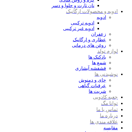
نان تارت و حلوا و دسر
ادویه و محصولات ارگانیک
ادویه
ادویه ترکیبی
ادویه غیر ترکیبی
زعفران
عطاری و ارگانیک
روغن های درمانی
لوازم تولد
بادکنک ها
شمع ها
فشفشه آبشاری
نوشیدنی ها
چای و دمنوش
عرقیات گیاهی
شربت ها
جعبه کادویی
توانا مگ
تماس با ما
درباره ما
علاقه مندی ها
مقایسه