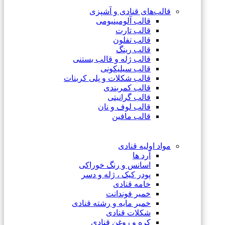
قالب‌های قنادی و آشپزی
قالب آلومینیومی
قالب تارت
قالب تفلون
قالب رینگ
قالب ژله و قالب بستنی
قالب سیلیکونی
قالب شکلات و پلی کربنات
قالب کمربندی
قالب گرانیتی
قالب لوف و نان
قالب مافین
مواد اولیه قنادی
آرد ها
اسانس و رنگ خوراکی
پودر کیک ، ژله و دسر
خامه قنادی
خمیر فوندانت
خمیر مایه و رشته قنادی
شکلات قنادی
کره و روغن قنادی