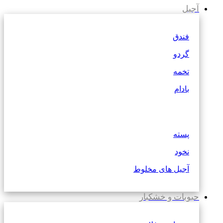
آجیل
فندق
گردو
تخمه
بادام
پسته
نخود
آجیل های مخلوط
حبوبات و خشکبار