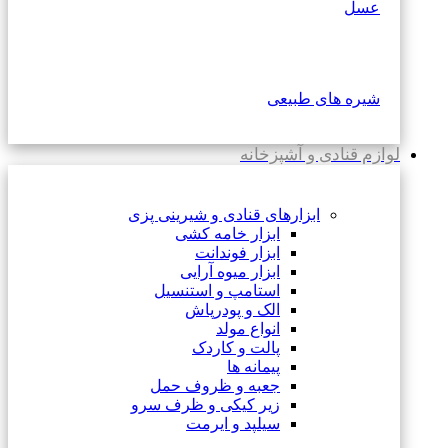
عسل
شیره های طبیعی
لوازم قنادی و آشپزخانه
ابزارهای قنادی و شیرینی پزی
ابزار خامه کشی
ابزار فوندانت
ابزار میوه آرایی
استامپ و استنسیل
الک و پودرپاش
انواع مولد
پالت و کاردک
پیمانه ها
جعبه و ظروف حمل
زیر کیکی و ظرف سرو
سیلپد و ایرمت