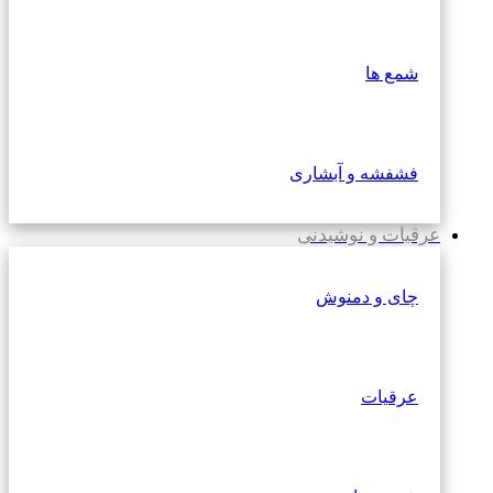
شمع ها
فشفشه و آبشاری
عرقیات و نوشیدنی
چای و دمنوش
عرقیات