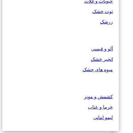
حبوبات و غلات
توت خشک
زرشک
آلو و قیسی
انجیر خشک
میوه های خشک
کشمش و مویز
خرما و عناب
لیمو امانی