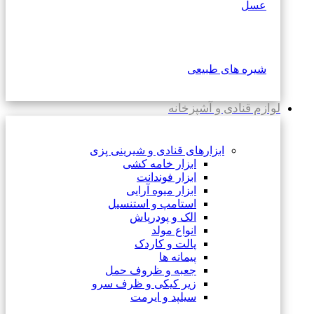
عسل
شیره های طبیعی
لوازم قنادی و آشپزخانه
ابزارهای قنادی و شیرینی پزی
ابزار خامه کشی
ابزار فوندانت
ابزار میوه آرایی
استامپ و استنسیل
الک و پودرپاش
انواع مولد
پالت و کاردک
پیمانه ها
جعبه و ظروف حمل
زیر کیکی و ظرف سرو
سیلپد و ایرمت