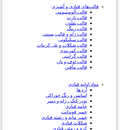
قالب‌های قنادی و آشپزی
قالب آلومینیومی
قالب تارت
قالب تفلون
قالب رینگ
قالب ژله و قالب بستنی
قالب سیلیکونی
قالب شکلات و پلی کربنات
قالب کمربندی
قالب گرانیتی
قالب لوف و نان
قالب مافین
مواد اولیه قنادی
آرد ها
اسانس و رنگ خوراکی
پودر کیک ، ژله و دسر
خامه قنادی
خمیر فوندانت
خمیر مایه و رشته قنادی
شکلات قنادی
کره و روغن قنادی