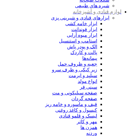
شیره های طبیعی
لوازم قنادی و آشپزخانه
ابزارهای قنادی و شیرینی پزی
ابزار خامه کشی
ابزار فوندانت
ابزار میوه آرایی
استامپ و استنسیل
الک و پودر پاش
پالت و کاردک
پیمانه‌ها
جعبه و ظروف حمل
زیر کیکی و ظرف سرو
سیلپد و ایرمت
انواع مولد
سینی فر
صفحه سیلیکونی و مت
صفحه گردان
قیف و ماسوره و خامه ریز
کپسول و کاغذ روغنی
لیسک و قلمو قنادی
مهر و کاتر
همزن ها
وردنه