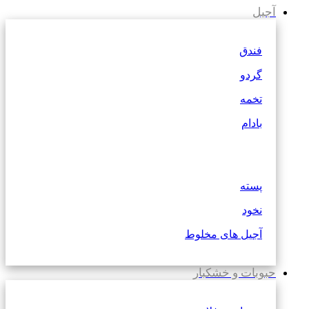
آجیل
فندق
گردو
تخمه
بادام
پسته
نخود
آجیل های مخلوط
حبوبات و خشکبار