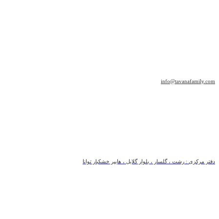
info@tavanafamily.com
دفتر مرکزی : رشت ، گلسار ، بلوار گلایل ، هایپر خشکبار توانا