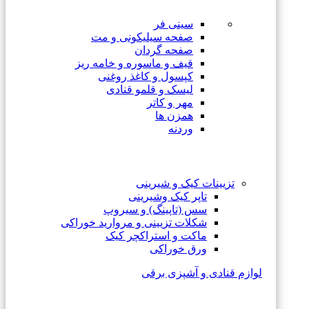
سینی فر
صفحه سیلیکونی و مت
صفحه گردان
قیف و ماسوره و خامه ریز
کپسول و کاغذ روغنی
لیسک و قلمو قنادی
مهر و کاتر
همزن ها
وردنه
تزیینات کیک و شیرینی
تاپر کیک وشیرینی
سس (تاپینگ) و سیروپ
شکلات تزیینی و مروارید خوراکی
ماکت و استراکچر کیک
ورق خوراکی
لوازم قنادی و آشپزی برقی