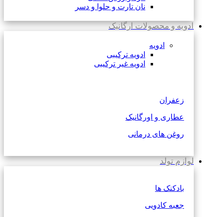
نان تارت و حلوا و دسر
ادویه و محصولات ارگانیک
ادویه
ادویه ترکیبی
ادویه غیر ترکیبی
زعفران
عطاری و اورگانیک
روغن های درمانی
لوازم تولد
بادکنک ها
جعبه کادویی