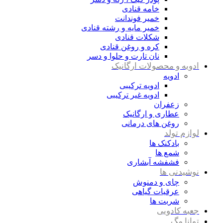
خامه قنادی
خمیر فوندانت
خمیر مایه و رشته قنادی
شکلات قنادی
کره و روغن قنادی
نان تارت و حلوا و دسر
ادویه و محصولات ارگانیک
ادویه
ادویه ترکیبی
ادویه غیر ترکیبی
زعفران
عطاری و ارگانیک
روغن های درمانی
لوازم تولد
بادکنک ها
شمع ها
فشفشه آبشاری
نوشیدنی ها
چای و دمنوش
عرقیات گیاهی
شربت ها
جعبه کادویی
توانا مگ