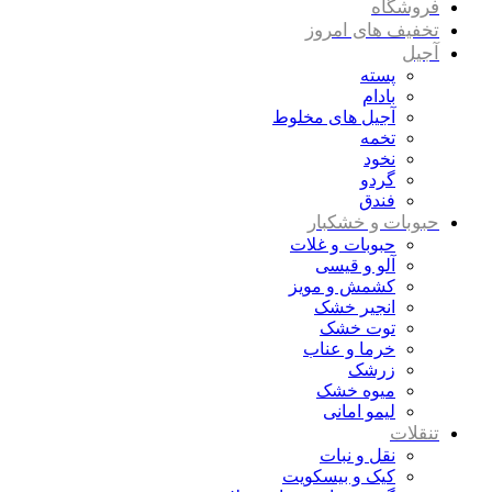
فروشگاه
تخفیف های امروز
آجیل
پسته
بادام
آجیل های مخلوط
تخمه
نخود
گردو
فندق
حبوبات و خشکبار
حبوبات و غلات
آلو و قیسی
کشمش و مویز
انجیر خشک
توت خشک
خرما و عناب
زرشک
میوه خشک
لیمو امانی
تنقلات
نقل و نبات
کیک و بیسکویت