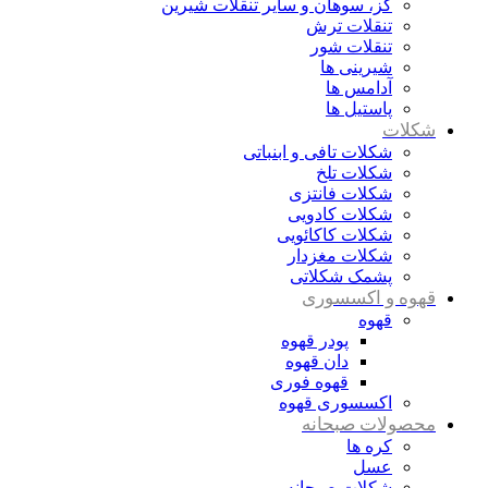
گز، سوهان و سایر تنقلات شیرین
تنقلات ترش
تنقلات شور
شیرینی ها
آدامس ها
پاستیل ها
شکلات
شکلات تافی و ابنباتی
شکلات تلخ
شکلات فانتزی
شکلات کادویی
شکلات کاکائویی
شکلات مغزدار
پشمک شکلاتی
قهوه و اکسسوری
قهوه
پودر قهوه
دان قهوه
قهوه فوری
اکسسوری قهوه
محصولات صبحانه
کره ها
عسل
شکلات صبحانه