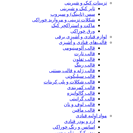
تزیینات کیک و شیرینی
تاپر کیک و شیرینی
سس (تاپینگ) و سیروپ
شکلات تزیینی و مروارید خوراکی
ماکت و استراکچر کیک
ورق خوراکی
لوازم قنادی و آشپزی برقی
قالب‌های قنادی و آشپزی
قالب آلومینیومی
قالب تارت
قالب تفلون
قالب رینگ
قالب ژله و قالب بستنی
قالب سیلیکونی
قالب شکلات و پلی کربنات
قالب کمربندی
قالب گالوانیزه
قالب گرانیتی
قالب لوف و نان
قالب مافین
مواد اولیه قنادی
آرد و پودر قنادی
اسانس و رنگ خوراکی
پودر کیک ، ژله و دسر