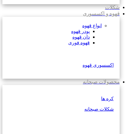
شکلات
قهوه و اکسسوری
انواع قهوه
پودر قهوه
دان قهوه
قهوه فوری
اکسسوری قهوه
محصولات صبحانه
کره ها
شکلات صبحانه