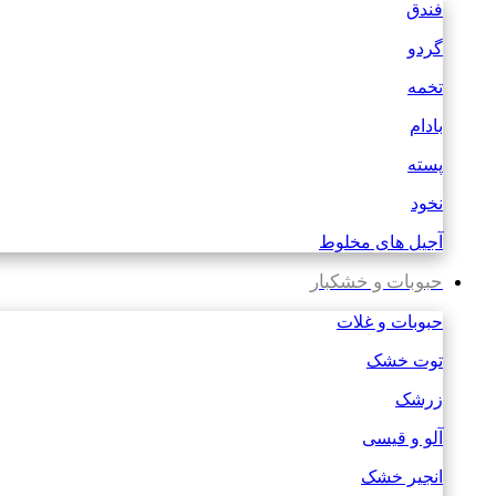
فندق
گردو
تخمه
بادام
پسته
نخود
آجیل های مخلوط
حبوبات و خشکبار
حبوبات و غلات
توت خشک
زرشک
آلو و قیسی
انجیر خشک