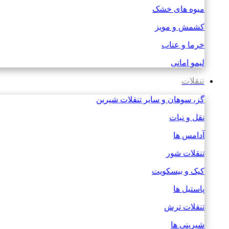
میوه های خشک
کشمش و مویز
خرما و عناب
لیمو امانی
تنقلات
گز، سوهان و سایر تنقلات شیرین
نقل و نبات
آدامس ها
تنقلات شور
کیک و بیسکویت
پاستیل ها
تنقلات ترش
شیرینی ها