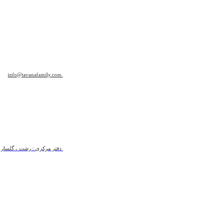
info@tavanafamily.com
دفتر مرکزی : رشت ، گلسار ، ب