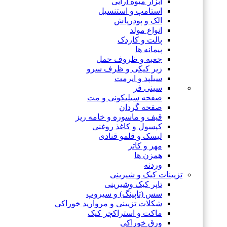
ابزار میوه آرایی
استامپ و استنسیل
الک و پودرپاش
انواع مولد
پالت و کاردک
پیمانه ها
جعبه و ظروف حمل
زیر کیکی و ظرف سرو
سیلپد و ایرمت
سینی فر
صفحه سیلیکونی و مت
صفحه گردان
قیف و ماسوره و خامه ریز
کپسول و کاغذ روغنی
لیسک و قلمو قنادی
مهر و کاتر
همزن ها
وردنه
تزیینات کیک و شیرینی
تاپر کیک وشیرینی
سس (تاپینگ) و سیروپ
شکلات تزیینی و مروارید خوراکی
ماکت و استراکچر کیک
ورق خوراکی