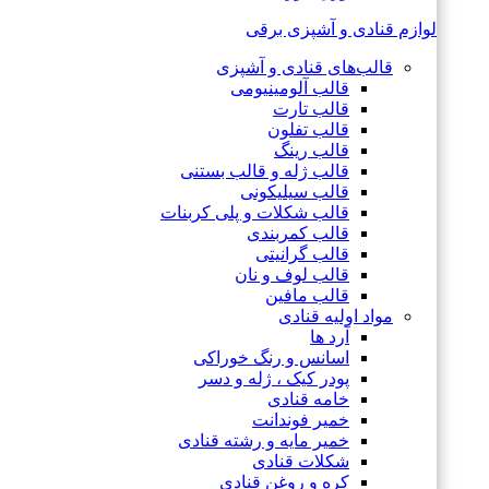
لوازم قنادی و آشپزی برقی
قالب‌های قنادی و آشپزی
قالب آلومینیومی
قالب تارت
قالب تفلون
قالب رینگ
قالب ژله و قالب بستنی
قالب سیلیکونی
قالب شکلات و پلی کربنات
قالب کمربندی
قالب گرانیتی
قالب لوف و نان
قالب مافین
مواد اولیه قنادی
آرد ها
اسانس و رنگ خوراکی
پودر کیک ، ژله و دسر
خامه قنادی
خمیر فوندانت
خمیر مایه و رشته قنادی
شکلات قنادی
کره و روغن قنادی