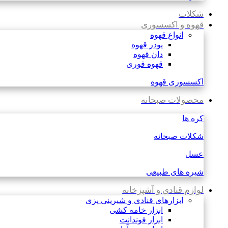
شکلات
قهوه و اکسسوری
انواع قهوه
پودر قهوه
دان قهوه
قهوه فوری
اکسسوری قهوه
محصولات صبحانه
کره ها
شکلات صبحانه
عسل
شیره های طبیعی
لوازم قنادی و آشپزخانه
ابزارهای قنادی و شیرینی پزی
ابزار خامه کشی
ابزار فوندانت