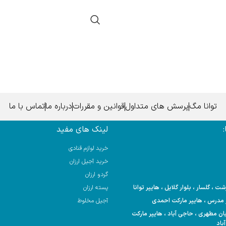
توانا مگ
پرسش های متداول
قوانین و مقررات
درباره ما
تماس با ما
لینک های مفید
خرید لوازم قنادی
خرید آجیل ارزان
گردو ارزان
 ، گلسار ، بلوار گلایل ، هایپر توانا
پسته ارزان
آجیل مخلوط
 خیابان مطهری ، حاجی آباد ، هایپر مارکت
باد