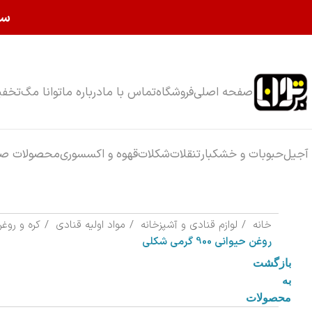
سا
صفحه اصلی
فروشگاه
تماس با ما
درباره ما
توانا مگ
تخفی
آجیل
حبوبات و خشکبار
تنقلات
شکلات
قهوه و اکسسوری
محصولات صب
خانه
لوازم قنادی و آشپزخانه
مواد اولیه قنادی
کره و روغ
روغن حیوانی 900 گرمی شکلی
بازگشت
به
محصولات