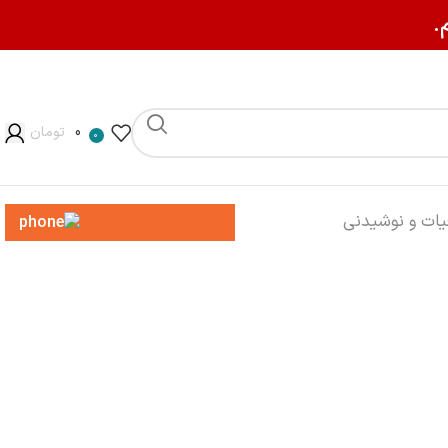
.
0
تومان
0
013-3200-8545
یات و نوشیدنی