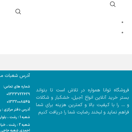
آدرس شعبات ما:
شماره های تماس:
فروشگاه توانا همواره در تلاش است تا بتواند
01333722629
بستر خرید آنلاین انواع آجیل، خشکبار و شکلات
01332008545
و … را با کیفیت بالا و کمترین هزینه برای شما
آدرس دفتر مرکزی : رشت
فراهم نماید و لبخند رضایت شما را دریافت کنیم
شعبه 1 : رشت ، بلوار مدرس ، هایپر مارکت احمدی
شعبه 2 : رشت ،
احمدی شعبه حاجی آ