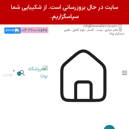
سایت در حال بروزرسانی است. از شکیبایی شما
سپاسگزاریم.
info@tavanafamily.com
دفتر مرکزی : رشت ، گلسار ، بلوار گلایل ، هایپر
013-3200-8545
خشکبار توانا
0
0
تومان