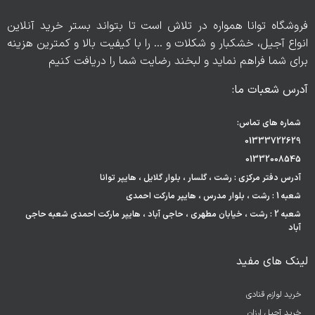
فروشگاه توانا همواره در تلاش است تا بتواند بستر خرید آنلاین
انواع آجیل، خشکبار و شکلات و … را با کیفیت بالا و کمترین هزینه
برای شما فراهم نماید و لبخند رضایت شما را دریافت کنیم
آدرس شعبات ما:
شماره های تماس:
01333722629
01332008545
آدرس دفتر مرکزی : رشت ، گلسار ، بلوار گلایل ، هایپر توانا
شعبه 1 : رشت ، بلوار مدرس ، هایپر مارکت احمدی
شعبه 2 : رشت ، خیابان مطهری ، حاجی آباد ، هایپر مارکت احمدی شعبه حاجی
آباد
لینک های مفید
خرید لوازم قنادی
خرید آجیل ارزان