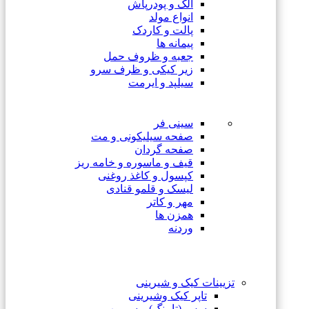
الک و پودرپاش
انواع مولد
پالت و کاردک
پیمانه ها
جعبه و ظروف حمل
زیر کیکی و ظرف سرو
سیلپد و ایرمت
سینی فر
صفحه سیلیکونی و مت
صفحه گردان
قیف و ماسوره و خامه ریز
کپسول و کاغذ روغنی
لیسک و قلمو قنادی
مهر و کاتر
همزن ها
وردنه
تزیینات کیک و شیرینی
تاپر کیک وشیرینی
سس (تاپینگ) و سیروپ