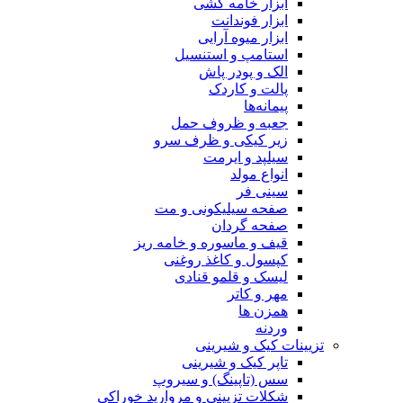
ابزار خامه کشی
ابزار فوندانت
ابزار میوه آرایی
استامپ و استنسیل
الک و پودر پاش
پالت و کاردک
پیمانه‌ها
جعبه و ظروف حمل
زیر کیکی و ظرف سرو
سیلپد و ایرمت
انواع مولد
سینی فر
صفحه سیلیکونی و مت
صفحه گردان
قیف و ماسوره و خامه ریز
کپسول و کاغذ روغنی
لیسک و قلمو قنادی
مهر و کاتر
همزن ها
وردنه
تزیینات کیک و شیرینی
تاپر کیک و شیرینی
سس (تاپینگ) و سیروپ
شکلات تزیینی و مروارید خوراکی