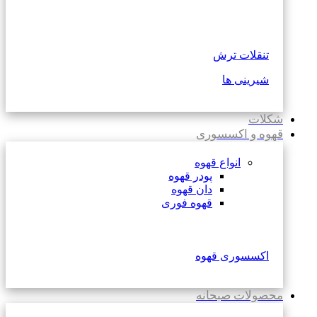
تنقلات ترش
شیرینی ها
شکلات
قهوه و اکسسوری
انواع قهوه
پودر قهوه
دان قهوه
قهوه فوری
اکسسوری قهوه
محصولات صبحانه