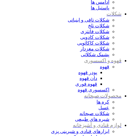
آدامس ها
پاستیل ها
شکلات
شکلات تافی و ابنباتی
شکلات تلخ
شکلات فانتزی
شکلات کادویی
شکلات کاکائویی
شکلات مغزدار
پشمک شکلاتی
قهوه و اکسسوری
قهوه
پودر قهوه
دان قهوه
قهوه فوری
اکسسوری قهوه
محصولات صبحانه
کره ها
عسل
شکلات صبحانه
شیره های طبیعی
لوازم قنادی و آشپزخانه
ابزارهای قنادی و شیرینی پزی