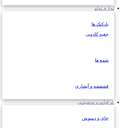
لوازم تولد
بادکنک ها
جعبه کادویی
شمع ها
فشفشه و آبشاری
عرقیات و نوشیدنی
چای و دمنوش