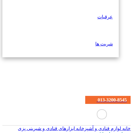
عرقیات
شربت ها
013-3200-8545
خانه
لوازم قنادی و آشپزخانه
ابزارهای قنادی و شیرینی پزی