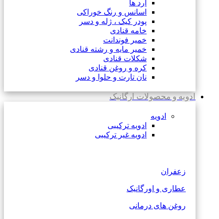
آرد ها
اسانس و رنگ خوراکی
پودر کیک ، ژله و دسر
خامه قنادی
خمیر فوندانت
خمیر مایه و رشته قنادی
شکلات قنادی
کره و روغن قنادی
نان تارت و حلوا و دسر
ادویه و محصولات ارگانیک
ادویه
ادویه ترکیبی
ادویه غیر ترکیبی
زعفران
عطاری و اورگانیک
روغن های درمانی