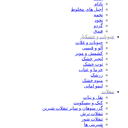
بادام
آجیل های مخلوط
تخمه
نخود
گردو
فندق
حبوبات و خشکبار
حبوبات و غلات
آلو و قیسی
کشمش و مویز
انجیر خشک
توت خشک
خرما و عناب
زرشک
میوه خشک
لیمو امانی
تنقلات
نقل و نبات
کیک و بیسکویت
گز، سوهان و سایر تنقلات شیرین
تنقلات ترش
تنقلات شور
شیرینی ها