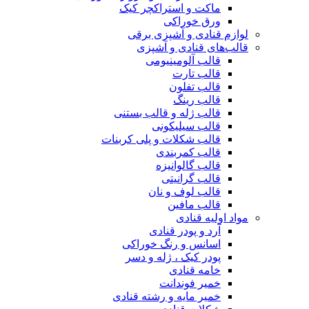
ماکت و استراکچر کیک
ورق خوراکی
لوازم قنادی و آشپزی برقی
قالب‌های قنادی و آشپزی
قالب آلومینیومی
قالب تارت
قالب تفلون
قالب رینگ
قالب ژله و قالب بستنی
قالب سیلیکونی
قالب شکلات و پلی کربنات
قالب کمربندی
قالب گالوانیزه
قالب گرانیتی
قالب لوف و نان
قالب مافین
مواد اولیه قنادی
آرد و پودر قنادی
اسانس و رنگ خوراکی
پودر کیک ، ژله و دسر
خامه قنادی
خمیر فوندانت
خمیر مایه و رشته قنادی