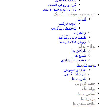
شکلات قنادی
کره و روغن قنادی
نان تارت و حلوا و دسر
ادویه و محصولات ارگانیک
ادویه
ادویه ترکیبی
ادویه غیر ترکیبی
زعفران
عطاری و ارگانیک
روغن های درمانی
لوازم تولد
بادکنک ها
شمع ها
فشفشه آبشاری
نوشیدنی ها
چای و دمنوش
عرقیات گیاهی
شربت ها
جعبه کادویی
توانا مگ
تماس با ما
درباره ما
علاقه مندی ها