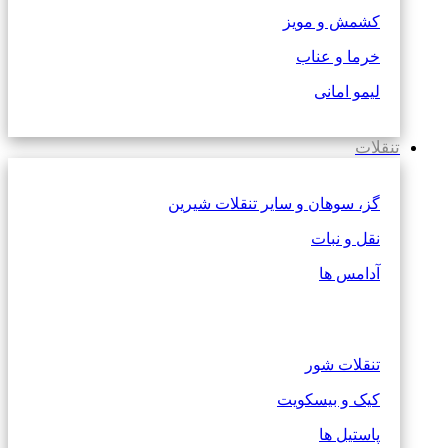
کشمش و مویز
خرما و عناب
لیمو امانی
تنقلات
گز، سوهان و سایر تنقلات شیرین
نقل و نبات
آدامس ها
تنقلات شور
کیک و بیسکویت
پاستیل ها