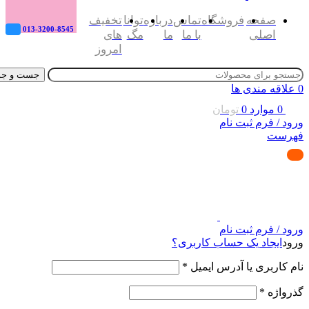
صفحه
فروشگاه
تماس
درباره
توانا
تخفیف
013-3200-8545
اصلی
با ما
ما
مگ
های
امروز
جست و جو
0
علاقه مندی ها
0
موارد
0
تومان
ورود / فرم ثبت نام
فهرست
ورود / فرم ثبت نام
ورود
ایجاد یک حساب کاربری؟
نام کاربری یا آدرس ایمیل
*
گذرواژه
*