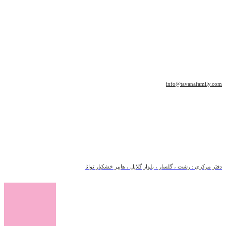
info@tavanafamily.com
دفتر مرکزی : رشت ، گلسار ، بلوار گلایل ، هایپر خشکبار توانا