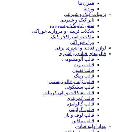
همزن ها
وردنه
تزیینات کیک و شیرینی
تاپر کیک و شیرینی
سس (تاپینگ) و سیروپ
شکلات تزیینی و مروارید خوراکی
ماکت و استراکچر کیک
ورق خوراکی
لوازم قنادی و آشپزی برقی
قالب‌های قنادی و آشپزی
قالب آلومینیومی
قالب تارت
قالب تفلون
قالب رینگ
قالب ژله و قالب بستنی
قالب سیلیکونی
قالب شکلات و پلی کربنات
قالب کمربندی
قالب گالوانیزه
قالب گرانیتی
قالب لوف و نان
قالب مافین
مواد اولیه قنادی
آرد و پودر قنادی