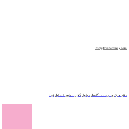
info@tavanafamily.com
دفتر مرکزی : رشت ، گلسار ، بلوار گلایل ، هایپر خشکبار توانا