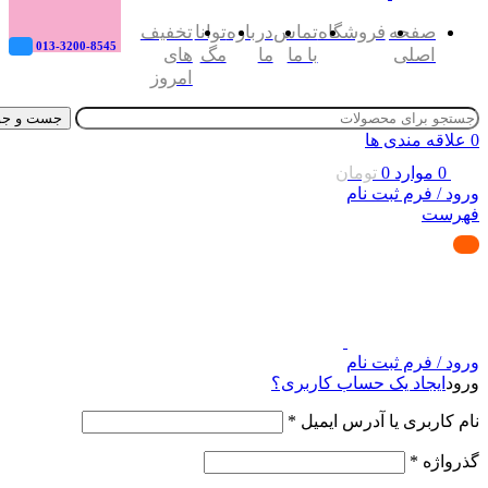
صفحه
فروشگاه
تماس
درباره
توانا
تخفیف
013-3200-8545
اصلی
با ما
ما
مگ
های
امروز
جست و جو
0
علاقه مندی ها
0
موارد
0
تومان
ورود / فرم ثبت نام
فهرست
ورود / فرم ثبت نام
ورود
ایجاد یک حساب کاربری؟
نام کاربری یا آدرس ایمیل
*
گذرواژه
*