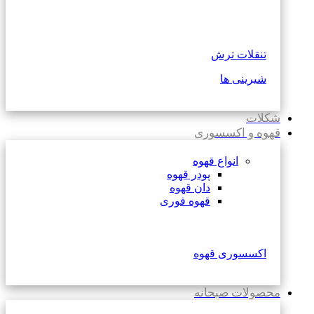
تنقلات ترش
شیرینی ها
شکلات
قهوه و اکسسوری
انواع قهوه
پودر قهوه
دان قهوه
قهوه فوری
اکسسوری قهوه
محصولات صبحانه