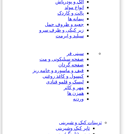
الک و پودرپاش
انواع مولد
پالت و کاردک
پیمانه ها
جعبه و ظروف حمل
زیر کیکی و ظرف سرو
سیلپد و ایرمت
سینی فر
صفحه سیلیکونی و مت
صفحه گردان
قیف و ماسوره و خامه ریز
کپسول و کاغذ روغنی
لیسک و قلمو قنادی
مهر و کاتر
همزن ها
وردنه
تزیینات کیک و شیرینی
تاپر کیک وشیرینی
سس (تاپینگ) و سیروپ