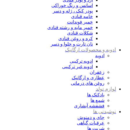
اسانس و رنگ خوراکی
پودر کیک ، ژله و دسر
خامه قنادی
خمیر فوندانت
خمیر مایه و رشته قنادی
شکلات قنادی
کره و روغن قنادی
نان تارت و حلوا و دسر
ادویه و محصولات ارگانیک
ادویه
ادویه ترکیبی
ادویه غیر ترکیبی
زعفران
عطاری و ارگانیک
روغن های درمانی
لوازم تولد
بادکنک ها
شمع ها
فشفشه آبشاری
نوشیدنی ها
چای و دمنوش
عرقیات گیاهی
شربت ها