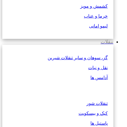
کشمش و مویز
خرما و عناب
لیمو امانی
تنقلات
گز، سوهان و سایر تنقلات شیرین
نقل و نبات
آدامس ها
تنقلات شور
کیک و بیسکویت
پاستیل ها