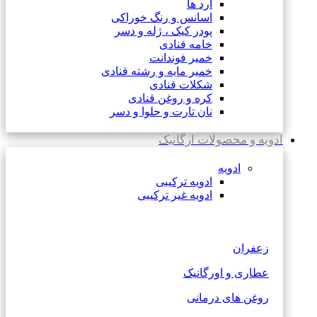
آرد ها
اسانس و رنگ خوراکی
پودر کیک ، ژله و دسر
خامه قنادی
خمیر فوندانت
خمیر مایه و رشته قنادی
شکلات قنادی
کره و روغن قنادی
نان تارت و حلوا و دسر
ادویه و محصولات ارگانیک
ادویه
ادویه ترکیبی
ادویه غیر ترکیبی
زعفران
عطاری و اورگانیک
روغن های درمانی