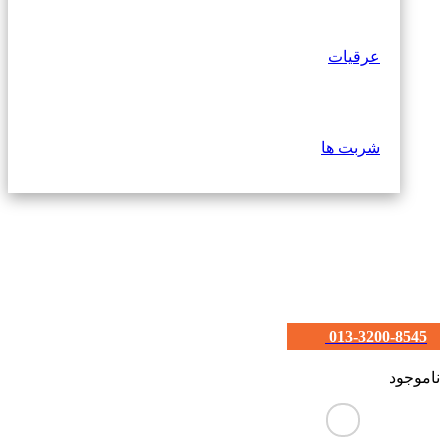
عرقیات
شربت ها
013-3200-8545
ناموجود