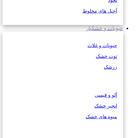
نخود
آجیل های مخلوط
حبوبات و خشکبار
حبوبات و غلات
توت خشک
زرشک
آلو و قیسی
انجیر خشک
میوه های خشک