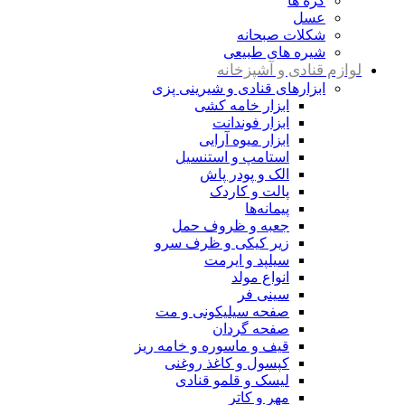
کره ها
عسل
شکلات صبحانه
شیره های طبیعی
لوازم قنادی و آشپزخانه
ابزارهای قنادی و شیرینی پزی
ابزار خامه کشی
ابزار فوندانت
ابزار میوه آرایی
استامپ و استنسیل
الک و پودر پاش
پالت و کاردک
پیمانه‌ها
جعبه و ظروف حمل
زیر کیکی و ظرف سرو
سیلپد و ایرمت
انواع مولد
سینی فر
صفحه سیلیکونی و مت
صفحه گردان
قیف و ماسوره و خامه ریز
کپسول و کاغذ روغنی
لیسک و قلمو قنادی
مهر و کاتر