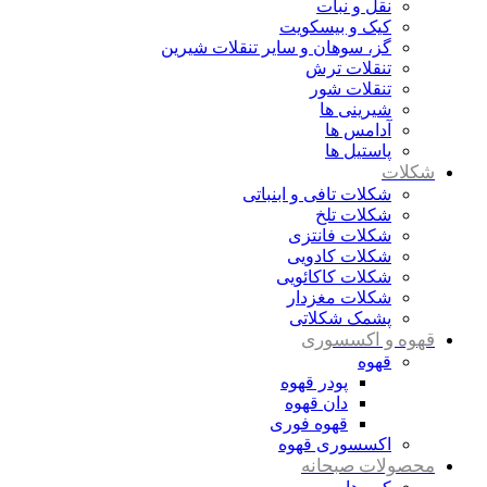
نقل و نبات
کیک و بیسکویت
گز، سوهان و سایر تنقلات شیرین
تنقلات ترش
تنقلات شور
شیرینی ها
آدامس ها
پاستیل ها
شکلات
شکلات تافی و ابنباتی
شکلات تلخ
شکلات فانتزی
شکلات کادویی
شکلات کاکائویی
شکلات مغزدار
پشمک شکلاتی
قهوه و اکسسوری
قهوه
پودر قهوه
دان قهوه
قهوه فوری
اکسسوری قهوه
محصولات صبحانه