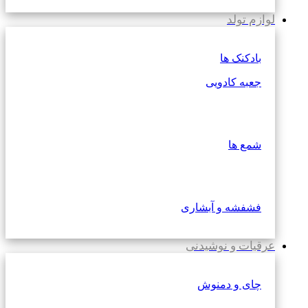
لوازم تولد
بادکنک ها
جعبه کادویی
شمع ها
فشفشه و آبشاری
عرقیات و نوشیدنی
چای و دمنوش