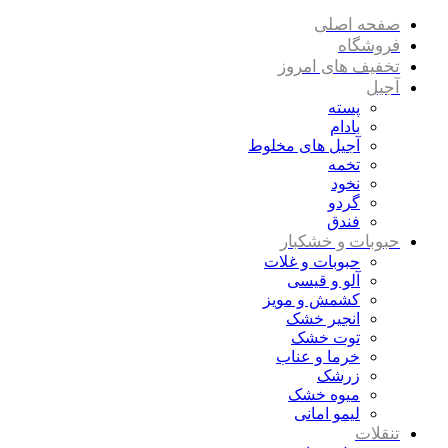
صفحه اصلی
فروشگاه
تخفیف های امروز
آجیل
پسته
بادام
آجیل های مخلوط
تخمه
نخود
گردو
فندق
حبوبات و خشکبار
حبوبات و غلات
آلو و قیسی
کشمش و مویز
انجیر خشک
توت خشک
خرما و عناب
زرشک
میوه خشک
لیمو امانی
تنقلات