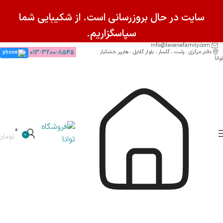
سایت در حال بروزرسانی است. از شکیبایی شما
سپاسگزاریم.
info@tavanafamily.com
دفتر مرکزی : رشت ، گلسار ، بلوار گلایل ، هایپر خشکبار
013-3200-8545
توانا
0
0
تومان