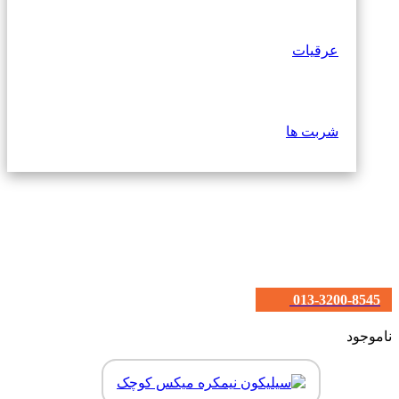
عرقیات
شربت ها
013-3200-8545
ناموجود