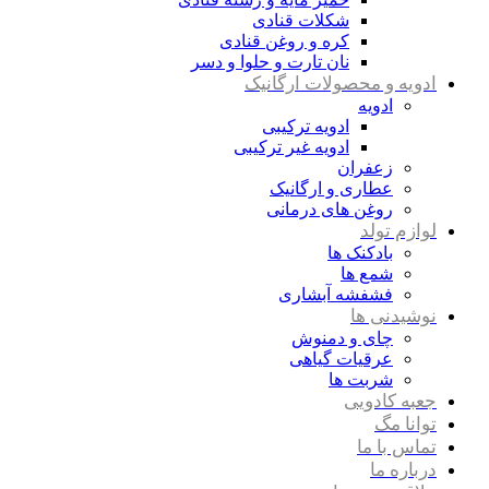
شکلات قنادی
کره و روغن قنادی
نان تارت و حلوا و دسر
ادویه و محصولات ارگانیک
ادویه
ادویه ترکیبی
ادویه غیر ترکیبی
زعفران
عطاری و ارگانیک
روغن های درمانی
لوازم تولد
بادکنک ها
شمع ها
فشفشه آبشاری
نوشیدنی ها
چای و دمنوش
عرقیات گیاهی
شربت ها
جعبه کادویی
توانا مگ
تماس با ما
درباره ما