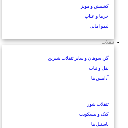
کشمش و مویز
خرما و عناب
لیمو امانی
تنقلات
گز، سوهان و سایر تنقلات شیرین
نقل و نبات
آدامس ها
تنقلات شور
کیک و بیسکویت
پاستیل ها