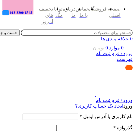
صفحه
فروشگاه
تماس
درباره
توانا
تخفیف
013-3200-8545
اصلی
با ما
ما
مگ
های
امروز
جست و جو
0
علاقه مندی ها
0
موارد
0
تومان
ورود / فرم ثبت نام
فهرست
ورود / فرم ثبت نام
ورود
ایجاد یک حساب کاربری؟
نام کاربری یا آدرس ایمیل
*
گذرواژه
*