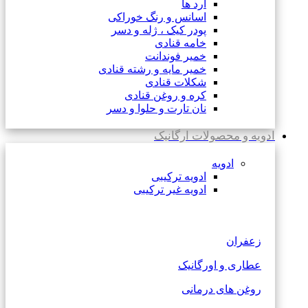
آرد ها
اسانس و رنگ خوراکی
پودر کیک ، ژله و دسر
خامه قنادی
خمیر فوندانت
خمیر مایه و رشته قنادی
شکلات قنادی
کره و روغن قنادی
نان تارت و حلوا و دسر
ادویه و محصولات ارگانیک
ادویه
ادویه ترکیبی
ادویه غیر ترکیبی
زعفران
عطاری و اورگانیک
روغن های درمانی