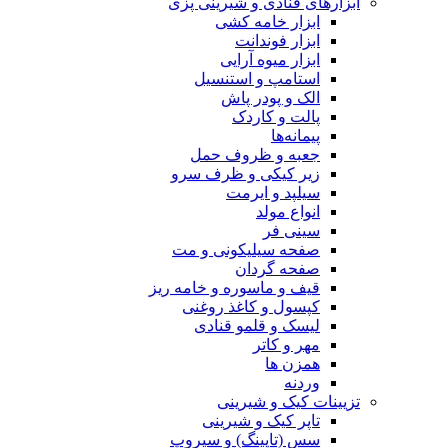
ابزارهای قنادی و شیرینی پزی
ابزار خامه کشی
ابزار فوندانت
ابزار میوه آرایی
استامپ و استنسیل
الک و پودر پاش
پالت و کاردک
پیمانه‌ها
جعبه و ظروف حمل
زیر کیکی و ظرف سرو
سیلپد و ایرمت
انواع مولد
سینی فر
صفحه سیلیکونی و مت
صفحه گردان
قیف و ماسوره و خامه ریز
کپسول و کاغذ روغنی
لیسک و قلمو قنادی
مهر و کاتر
همزن ها
وردنه
تزیینات کیک و شیرینی
تاپر کیک و شیرینی
سس (تاپینگ) و سیروپ