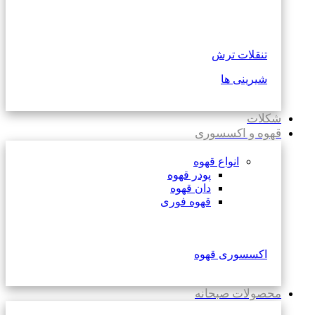
تنقلات ترش
شیرینی ها
شکلات
قهوه و اکسسوری
انواع قهوه
پودر قهوه
دان قهوه
قهوه فوری
اکسسوری قهوه
محصولات صبحانه