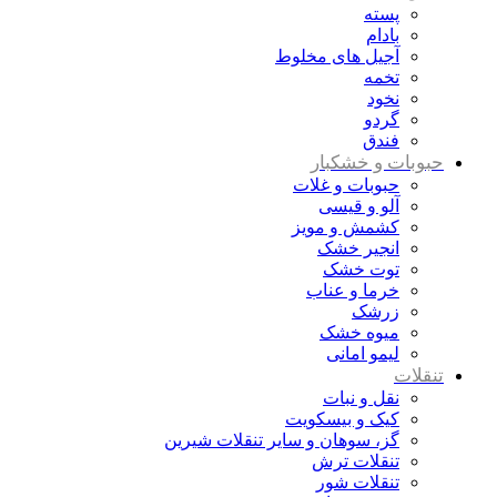
پسته
بادام
آجیل های مخلوط
تخمه
نخود
گردو
فندق
حبوبات و خشکبار
حبوبات و غلات
آلو و قیسی
کشمش و مویز
انجیر خشک
توت خشک
خرما و عناب
زرشک
میوه خشک
لیمو امانی
تنقلات
نقل و نبات
کیک و بیسکویت
گز، سوهان و سایر تنقلات شیرین
تنقلات ترش
تنقلات شور