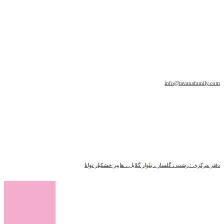
info@tavanafamily.com
دفتر مرکزی : رشت ، گلسار ، بلوار گلایل ، هایپر خشکبار توانا