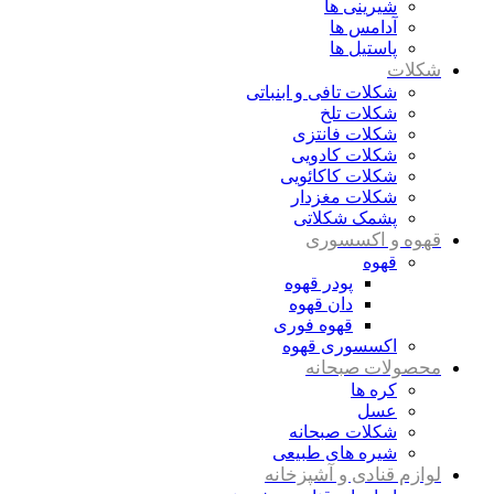
شیرینی ها
آدامس ها
پاستیل ها
شکلات
شکلات تافی و ابنباتی
شکلات تلخ
شکلات فانتزی
شکلات کادویی
شکلات کاکائویی
شکلات مغزدار
پشمک شکلاتی
قهوه و اکسسوری
قهوه
پودر قهوه
دان قهوه
قهوه فوری
اکسسوری قهوه
محصولات صبحانه
کره ها
عسل
شکلات صبحانه
شیره های طبیعی
لوازم قنادی و آشپزخانه