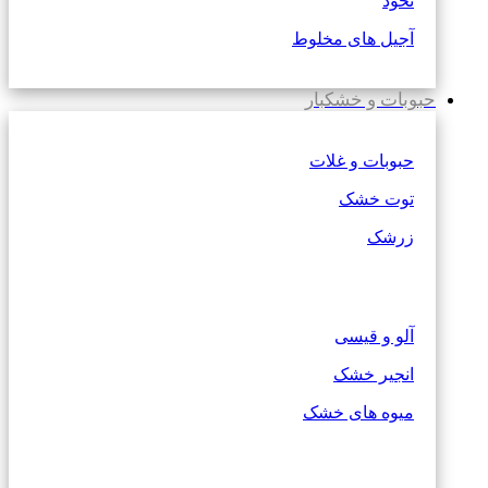
نخود
آجیل های مخلوط
حبوبات و خشکبار
حبوبات و غلات
توت خشک
زرشک
آلو و قیسی
انجیر خشک
میوه های خشک