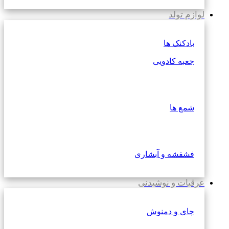
لوازم تولد
بادکنک ها
جعبه کادویی
شمع ها
فشفشه و آبشاری
عرقیات و نوشیدنی
چای و دمنوش