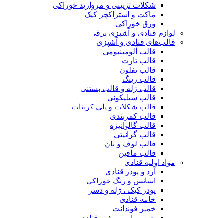
شکلات تزیینی و مروارید خوراکی
ماکت و استراکچر کیک
ورق خوراکی
لوازم قنادی و آشپزی برقی
قالب‌های قنادی و آشپزی
قالب آلومینیومی
قالب تارت
قالب تفلون
قالب رینگ
قالب ژله و قالب بستنی
قالب سیلیکونی
قالب شکلات و پلی کربنات
قالب کمربندی
قالب گالوانیزه
قالب گرانیتی
قالب لوف و نان
قالب مافین
مواد اولیه قنادی
آرد و پودر قنادی
اسانس و رنگ خوراکی
پودر کیک ، ژله و دسر
خامه قنادی
خمیر فوندانت
خمیر مایه و رشته قنادی