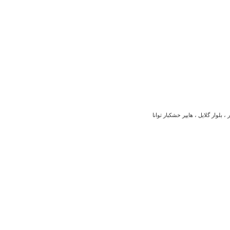
بلوار گلایل ، هایپر خشکبار توانا