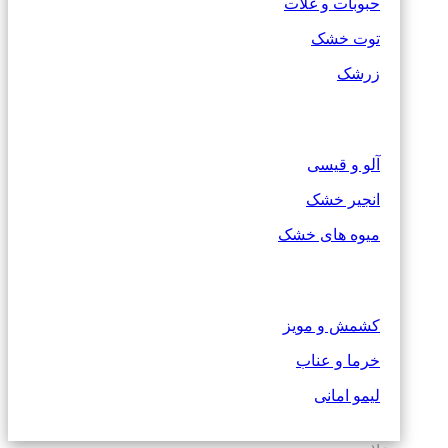
حبوبات و غلات
توت خشک
زرشک
آلو و قیسی
انجیر خشک
میوه های خشک
کشمش و مویز
خرما و عناب
لیمو امانی