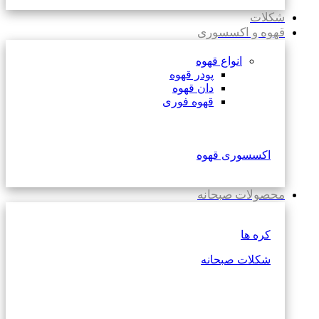
شکلات
قهوه و اکسسوری
انواع قهوه
پودر قهوه
دان قهوه
قهوه فوری
اکسسوری قهوه
محصولات صبحانه
کره ها
شکلات صبحانه