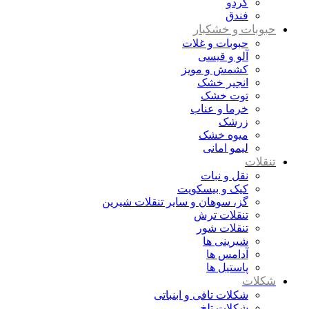
گردو
فندق
حبوبات و خشکبار
حبوبات و غلات
آلو و قیسی
کشمش و مویز
انجیر خشک
توت خشک
خرما و عناب
زرشک
میوه خشک
لیمو امانی
تنقلات
نقل و نبات
کیک و بیسکویت
گز، سوهان و سایر تنقلات شیرین
تنقلات ترش
تنقلات شور
شیرینی ها
آدامس ها
پاستیل ها
شکلات
شکلات تافی و ابنباتی
شکلات تلخ