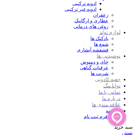
ادویه ترکیبی
ادویه غیر ترکیبی
زعفران
عطاری و ارگانیک
روغن های درمانی
لوازم تولد
بادکنک ها
شمع ها
فشفشه آبشاری
نوشیدنی ها
چای و دمنوش
عرقیات گیاهی
شربت ها
جعبه کادویی
توانا مگ
تماس با ما
درباره ما
علاقه مندی ها
مقایسه
ورود / فرم ثبت نام
سبد خرید
بستن