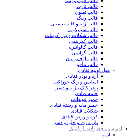
قالب آلومینیومی
قالب تارت
قالب تفلون
قالب رینگ
قالب ژله و قالب بستنی
قالب سیلیکونی
قالب شکلات و پلی کربنات
قالب کمربندی
قالب گالوانیزه
قالب گرانیتی
قالب لوف و نان
قالب مافین
مواد اولیه قنادی
آرد و پودر قنادی
اسانس و رنگ خوراکی
پودر کیک ، ژله و دسر
خامه قنادی
خمیر فوندانت
خمیر مایه و رشته قنادی
شکلات قنادی
کره و روغن قنادی
نان تارت و حلوا و دسر
ادویه و محصولات ارگانیک
ادویه