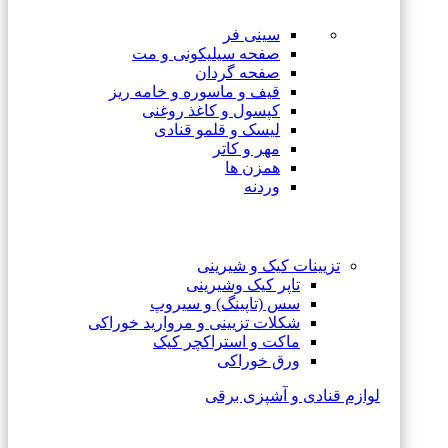
سینی فر
صفحه سیلیکونی و مت
صفحه گردان
قیف و ماسوره و خامه ریز
کپسول و کاغذ روغنی
لیسک و قلمو قنادی
مهر و کاتر
همزن ها
وردنه
تزیینات کیک و شیرینی
تاپر کیک وشیرینی
سس (تاپینگ) و سیروپ
شکلات تزیینی و مروارید خوراکی
ماکت و استراکچر کیک
ورق خوراکی
لوازم قنادی و آشپزی برقی