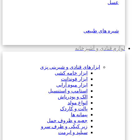
عسل
شیره های طبیعی
لوازم قنادی و آشپزخانه
ابزارهای قنادی و شیرینی پزی
ابزار خامه کشی
ابزار فوندانت
ابزار میوه آرایی
استامپ و استنسیل
الک و پودرپاش
انواع مولد
پالت و کاردک
پیمانه ها
جعبه و ظروف حمل
زیر کیکی و ظرف سرو
سیلپد و ایرمت