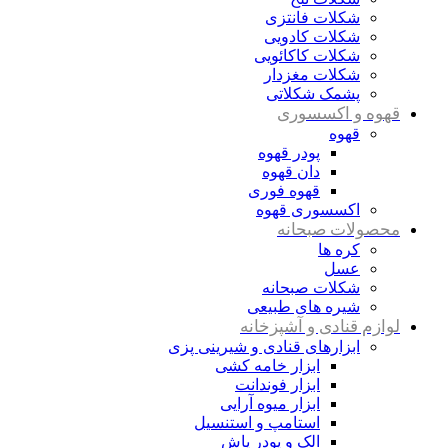
شکلات فانتزی
شکلات کادویی
شکلات کاکائویی
شکلات مغزدار
پشمک شکلاتی
قهوه و اکسسوری
قهوه
پودر قهوه
دان قهوه
قهوه فوری
اکسسوری قهوه
محصولات صبحانه
کره ها
عسل
شکلات صبحانه
شیره های طبیعی
لوازم قنادی و آشپزخانه
ابزارهای قنادی و شیرینی پزی
ابزار خامه کشی
ابزار فوندانت
ابزار میوه آرایی
استامپ و استنسیل
الک و پودر پاش