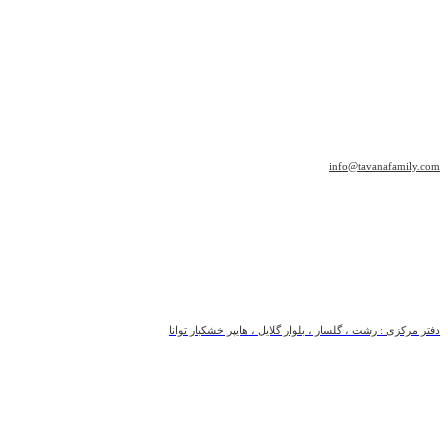
info@tavanafamily.com
دفتر مرکزی : رشت ، گلسار ، بلوار گلایل ، هایپر خشکبار توانا