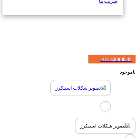
شربت ها
013-3200-8545
ناموجود