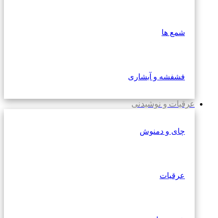
شمع ها
فشفشه و آبشاری
عرقیات و نوشیدنی
چای و دمنوش
عرقیات