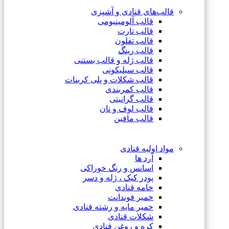
قالب‌های قنادی و آشپزی
قالب آلومینیومی
قالب تارت
قالب تفلون
قالب رینگ
قالب ژله و قالب بستنی
قالب سیلیکونی
قالب شکلات و پلی کربنات
قالب کمربندی
قالب گرانیتی
قالب لوف و نان
قالب مافین
مواد اولیه قنادی
آرد ها
اسانس و رنگ خوراکی
پودر کیک ، ژله و دسر
خامه قنادی
خمیر فوندانت
خمیر مایه و رشته قنادی
شکلات قنادی
کره و روغن قنادی