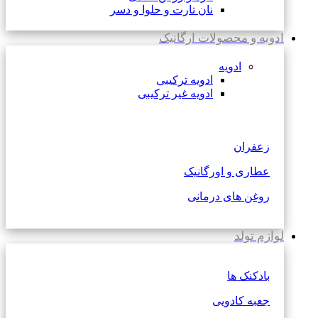
نان تارت و حلوا و دسر
ادویه و محصولات ارگانیک
ادویه
ادویه ترکیبی
ادویه غیر ترکیبی
زعفران
عطاری و اورگانیک
روغن های درمانی
لوازم تولد
بادکنک ها
جعبه کادویی