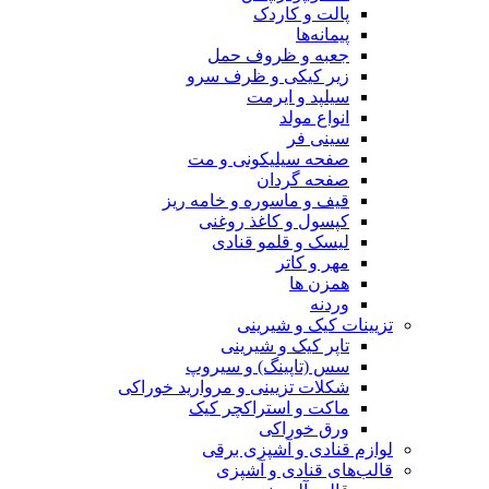
پالت و کاردک
پیمانه‌ها
جعبه و ظروف حمل
زیر کیکی و ظرف سرو
سیلپد و ایرمت
انواع مولد
سینی فر
صفحه سیلیکونی و مت
صفحه گردان
قیف و ماسوره و خامه ریز
کپسول و کاغذ روغنی
لیسک و قلمو قنادی
مهر و کاتر
همزن ها
وردنه
تزیینات کیک و شیرینی
تاپر کیک و شیرینی
سس (تاپینگ) و سیروپ
شکلات تزیینی و مروارید خوراکی
ماکت و استراکچر کیک
ورق خوراکی
لوازم قنادی و آشپزی برقی
قالب‌های قنادی و آشپزی