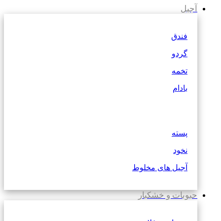
آجیل
فندق
گردو
تخمه
بادام
پسته
نخود
آجیل های مخلوط
حبوبات و خشکبار