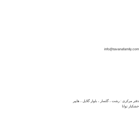
info@tavanafamily.com
دفتر مرکزی : رشت ، گلسار ، بلوار گلایل ، هایپر
خشکبار توانا