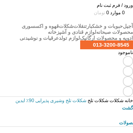
ورود / فرم ثبت نام
0
موارد
0
تومان
آجیل
حبوبات و خشکبار
تنقلات
شکلات
قهوه و اکسسوری
محصولات صبحانه
لوازم قنادی و آشپزخانه
ادویه و محصولات ارگانیک
لوازم تولد
عرقیات و نوشیدنی
013-3200-8545
ناموجود
خانه
شکلات
شکلات تلخ
شکلات تلخ وشیری پذیرایی 90٪ ایدین
زگشت
صولات