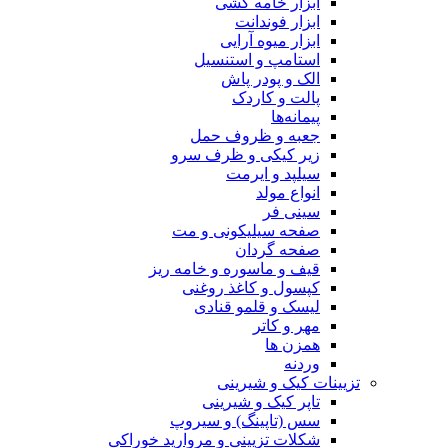
ابزار خامه کشی
ابزار فوندانت
ابزار میوه آرایی
استامپ و استنسیل
الک و پودر پاش
پالت و کاردک
پیمانه‌ها
جعبه و ظروف حمل
زیر کیکی و ظرف سرو
سیلپد و ایرمت
انواع مولد
سینی فر
صفحه سیلیکونی و مت
صفحه گردان
قیف و ماسوره و خامه ریز
کپسول و کاغذ روغنی
لیسک و قلمو قنادی
مهر و کاتر
همزن ها
وردنه
تزیینات کیک و شیرینی
تاپر کیک و شیرینی
سس (تاپینگ) و سیروپ
شکلات تزیینی و مروارید خوراکی