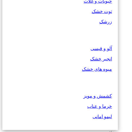
حبوبات و غلات
توت خشک
زرشک
آلو و قیسی
انجیر خشک
میوه های خشک
کشمش و مویز
خرما و عناب
لیمو امانی