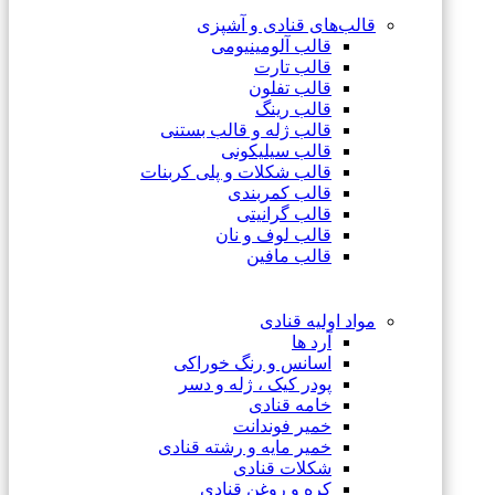
قالب‌های قنادی و آشپزی
قالب آلومینیومی
قالب تارت
قالب تفلون
قالب رینگ
قالب ژله و قالب بستنی
قالب سیلیکونی
قالب شکلات و پلی کربنات
قالب کمربندی
قالب گرانیتی
قالب لوف و نان
قالب مافین
مواد اولیه قنادی
آرد ها
اسانس و رنگ خوراکی
پودر کیک ، ژله و دسر
خامه قنادی
خمیر فوندانت
خمیر مایه و رشته قنادی
شکلات قنادی
کره و روغن قنادی