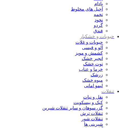
بادام
آجیل های مخلوط
تخمه
نخود
گردو
فندق
حبوبات و خشکبار
حبوبات و غلات
آلو و قیسی
کشمش و مویز
انجیر خشک
توت خشک
خرما و عناب
زرشک
میوه خشک
لیمو امانی
تنقلات
نقل و نبات
کیک و بیسکویت
گز، سوهان و سایر تنقلات شیرین
تنقلات ترش
تنقلات شور
شیرینی ها