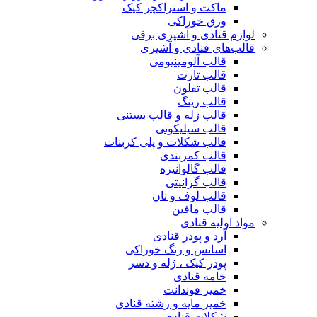
ماکت و استراکچر کیک
ورق خوراکی
لوازم قنادی و آشپزی برقی
قالب‌های قنادی و آشپزی
قالب آلومینیومی
قالب تارت
قالب تفلون
قالب رینگ
قالب ژله و قالب بستنی
قالب سیلیکونی
قالب شکلات و پلی کربنات
قالب کمربندی
قالب گالوانیزه
قالب گرانیتی
قالب لوف و نان
قالب مافین
مواد اولیه قنادی
آرد و پودر قنادی
اسانس و رنگ خوراکی
پودر کیک ، ژله و دسر
خامه قنادی
خمیر فوندانت
خمیر مایه و رشته قنادی
شکلات قنادی