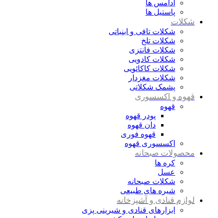
آدامس ها
پاستیل ها
شکلات
شکلات تافی و ابنباتی
شکلات تلخ
شکلات فانتزی
شکلات کادویی
شکلات کاکائویی
شکلات مغزدار
پشمک شکلاتی
قهوه و اکسسوری
قهوه
پودر قهوه
دان قهوه
قهوه فوری
اکسسوری قهوه
محصولات صبحانه
کره ها
عسل
شکلات صبحانه
شیره های طبیعی
لوازم قنادی و آشپزخانه
ابزارهای قنادی و شیرینی پزی