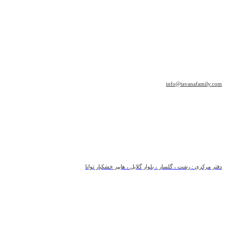
info@tavanafamily.com
دفتر مرکزی : رشت ، گلسار ، بلوار گلایل ، هایپر خشکبار توانا