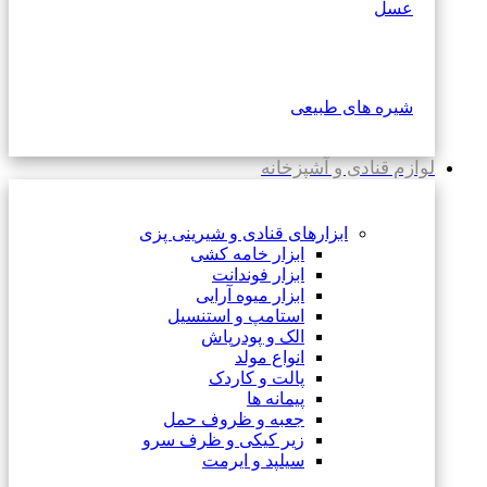
عسل
شیره های طبیعی
لوازم قنادی و آشپزخانه
ابزارهای قنادی و شیرینی پزی
ابزار خامه کشی
ابزار فوندانت
ابزار میوه آرایی
استامپ و استنسیل
الک و پودرپاش
انواع مولد
پالت و کاردک
پیمانه ها
جعبه و ظروف حمل
زیر کیکی و ظرف سرو
سیلپد و ایرمت