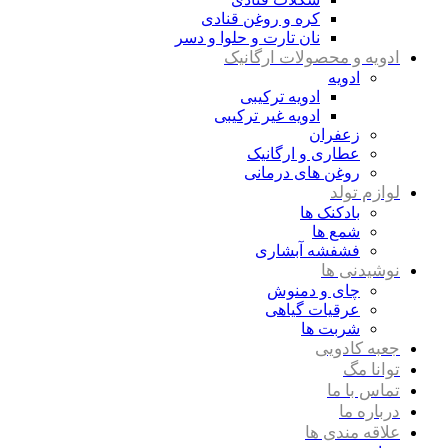
کره و روغن قنادی
نان تارت و حلوا و دسر
ادویه و محصولات ارگانیک
ادویه
ادویه ترکیبی
ادویه غیر ترکیبی
زعفران
عطاری و ارگانیک
روغن های درمانی
لوازم تولد
بادکنک ها
شمع ها
فشفشه آبشاری
نوشیدنی ها
چای و دمنوش
عرقیات گیاهی
شربت ها
جعبه کادویی
توانا مگ
تماس با ما
درباره ما
علاقه مندی ها