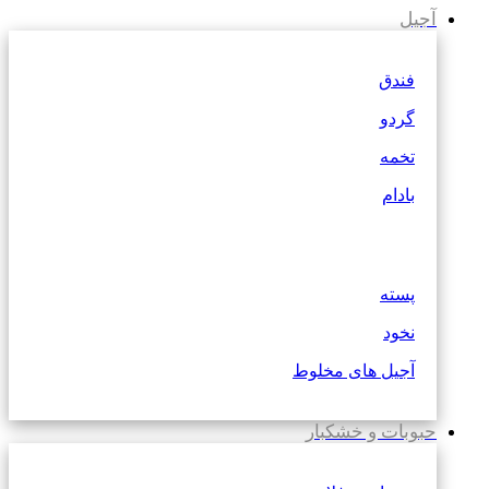
آجیل
فندق
گردو
تخمه
بادام
پسته
نخود
آجیل های مخلوط
حبوبات و خشکبار