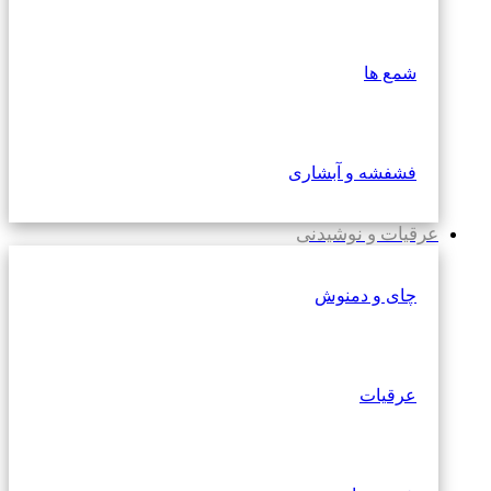
شمع ها
فشفشه و آبشاری
عرقیات و نوشیدنی
چای و دمنوش
عرقیات