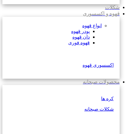
شکلات
قهوه و اکسسوری
انواع قهوه
پودر قهوه
دان قهوه
قهوه فوری
اکسسوری قهوه
محصولات صبحانه
کره ها
شکلات صبحانه