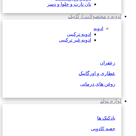
نان تارت و حلوا و دسر
ادویه و محصولات ارگانیک
ادویه
ادویه ترکیبی
ادویه غیر ترکیبی
زعفران
عطاری و اورگانیک
روغن های درمانی
لوازم تولد
بادکنک ها
جعبه کادویی