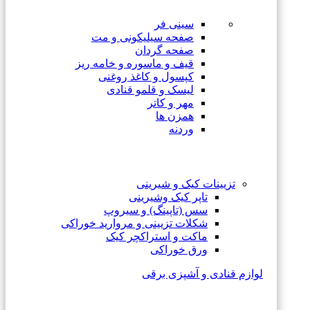
سینی فر
صفحه سیلیکونی و مت
صفحه گردان
قیف و ماسوره و خامه ریز
کپسول و کاغذ روغنی
لیسک و قلمو قنادی
مهر و کاتر
همزن ها
وردنه
تزیینات کیک و شیرینی
تاپر کیک وشیرینی
سس (تاپینگ) و سیروپ
شکلات تزیینی و مروارید خوراکی
ماکت و استراکچر کیک
ورق خوراکی
لوازم قنادی و آشپزی برقی