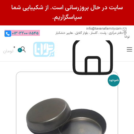
سایت در حال بروزرسانی است. از شکیبایی شما
سپاسگزاریم.
info@tavanafamily.com
دفتر مرکزی : رشت ، گلسار ، بلوار گلایل ، هایپر خشکبار
013-3200-8545
توانا
0
0
تومان
ناموجود