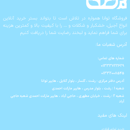
فروشگاه توانا همواره در تلاش است تا بتواند بستر خرید آنلاین
انواع آجیل، خشکبار و شکلات و … را با کیفیت بالا و کمترین هزینه
برای شما فراهم نماید و لبخند رضایت شما را دریافت کنیم
آدرس شعبات ما:
شماره های تماس:
01333722629
01332008545
آدرس دفتر مرکزی : رشت ، گلسار ، بلوار گلایل ، هایپر توانا
شعبه 1 : رشت ، بلوار مدرس ، هایپر مارکت احمدی
شعبه 2 : رشت ، خیابان مطهری ، حاجی آباد ، هایپر مارکت احمدی شعبه حاجی
آباد
لینک های مفید
خرید لوازم قنادی